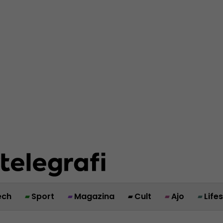
ech
Sport
Magazina
Cult
Ajo
Life