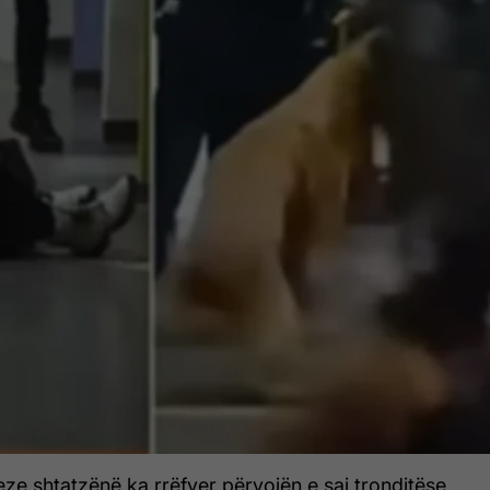
eze shtatzënë ka rrëfyer përvojën e saj tronditëse