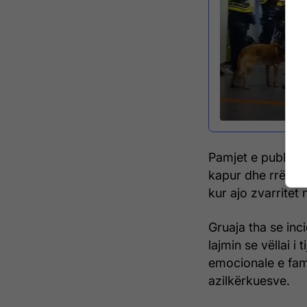
Pamjet e publikua
kapur dhe rrëzua
kur ajo zvarritet 
Gruaja tha se inc
lajmin se vëllai i 
emocionale e fami
azilkërkuesve.