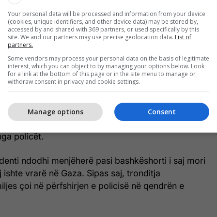
Your personal data will be processed and information from your device
(cookies, unique identifiers, and other device data) may be stored by,
accessed by and shared with 369 partners, or used specifically by this
site. We and our partners may use precise geolocation data.
List of
partners.
Some vendors may process your personal data on the basis of legitimate
interest, which you can object to by managing your options below. Look
for a link at the bottom of this page or in the site menu to manage or
withdraw consent in privacy and cookie settings.
ra në internet duket se tregojnë një oficer duke e
Manage options
Consent
r në tokë, ndërsa video të tjera tregojnë momentin
nga policët.
identi ndodhi menjëherë pasi bashkëshorti i saj mori
tij ishte vrarë në Gaza. Sipas saj, tronditja
ljes çoi në përfshirjen e policisë në qendrën e