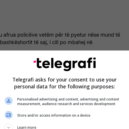
iu afrua policëve vetëm për të pyetur nëse mund të
ashkëshortit të saj, i cili po mbahej në
përdorën forcë të tepruar ndaj saj.
Telegrafi asks for your consent to use your
personal data for the following purposes:
Policia holandeze përdor forcë brutale
ndaj një gruaje shtatzënë gjatë arrestimit
Personalised advertising and content, advertising and content
measurement, audience research and services development
- pamje
Store and/or access information on a device
Learn more