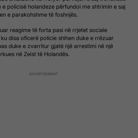
e e policisë holandeze përfundoi me shtrimin e saj
djen e parakohshme të foshnjës.
uar reagime të forta pasi në rrjetet sociale
ku disa oficerë policie shihen duke e rrëzuar
s duke e zvarritur gjatë një arrestimi në një
rkues në Zeist të Holandës.