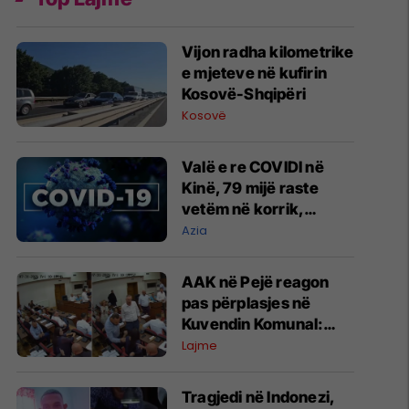
​Vijon radha kilometrike
e mjeteve në kufirin
Kosovë-Shqipëri
Kosovë
Valë e re COVIDI në
Kinë, 79 mijë raste
vetëm në korrik,
autoritetet: Nuk ka
Azia
arsye për alarm
AAK në Pejë reagon
pas përplasjes në
Kuvendin Komunal:
Debati u shoqërua me
Lajme
sjellje të
papërshtatshme
Tragjedi në Indonezi,