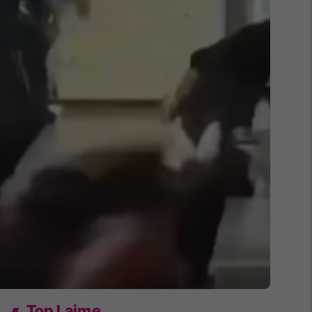
Top Lajme