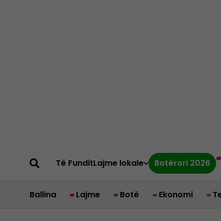
Të Fundit
Lajme lokale
Botërori 2026
Ballina
Lajme
Botë
Ekonomi
T