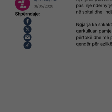
Nga
Telegrafi
pasi një ndërhyrj
31/05/2026
në spital dhe lin
Ngjarja ka shkakt
qarkulluan pamje 
përtokë dhe më pa
qendër për azilkë