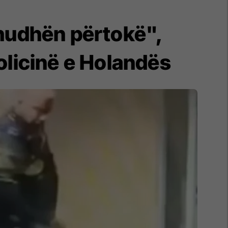
 hudhën përtokë",
olicinë e Holandës