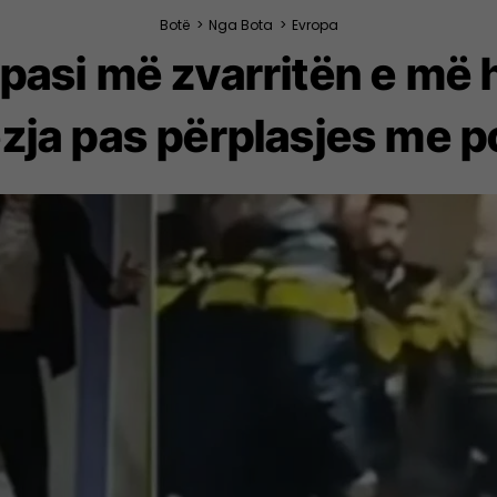
Botë
>
Nga Bota
>
Evropa
pasi më zvarritën e më
ezja pas përplasjes me p