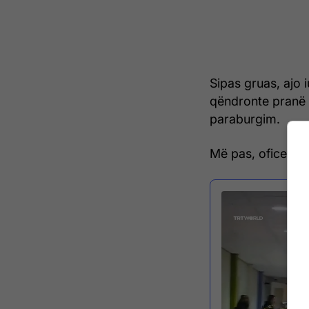
Sipas gruas, ajo 
qëndronte pranë b
paraburgim.
Më pas, oficerët 