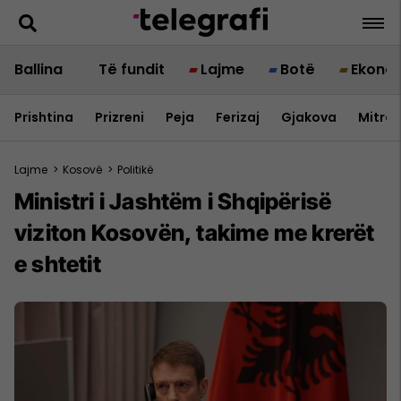
Ballina
Të fundit
Lajme
Botë
Ekono
Prishtina
Prizreni
Peja
Ferizaj
Gjakova
Mitrov
Lajme
>
Kosovë
>
Politikë
Ministri i Jashtëm i Shqipërisë
viziton Kosovën, takime me krerët
e shtetit