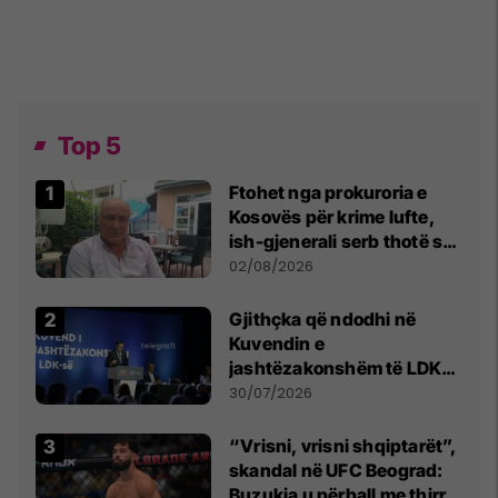
Top 5
Ftohet nga prokuroria e
Kosovës për krime lufte,
ish-gjenerali serb thotë se
dikush e tradhtoi në
02/08/2026
Beograd
Gjithçka që ndodhi në
Kuvendin e
jashtëzakonshëm të LDK-
së
30/07/2026
“Vrisni, vrisni shqiptarët”,
skandal në UFC Beograd:
Buzukja u përball me thirrje