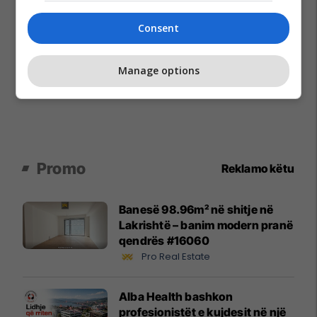
Consent
Manage options
Promo
Reklamo këtu
Banesë 98.96m² në shitje në
Lakrishtë – banim modern pranë
qendrës #16060
Pro Real Estate
Alba Health bashkon
profesionistët e kujdesit në një