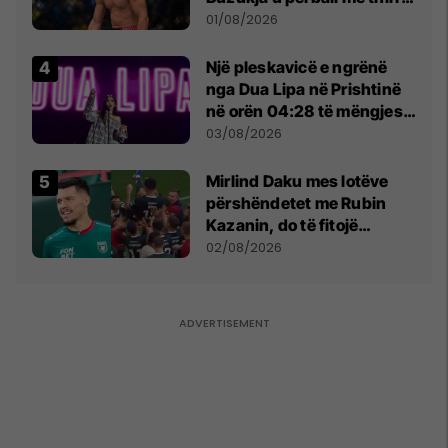
anti-shqiptare nga
01/08/2026
tribunat
Një pleskavicë e ngrënë
nga Dua Lipa në Prishtinë
në orën 04:28 të mëngjesit
- dhe bota digjitale serbe
03/08/2026
shpall gjendjen e luftës
Mirlind Daku mes lotëve
përshëndetet me Rubin
Kazanin, do të fitojë
miliona te Spartak Moska
02/08/2026