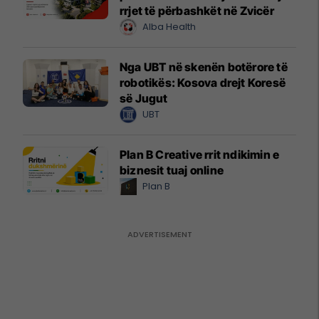
rrjet të përbashkët në Zvicër
Alba Health
Nga UBT në skenën botërore të
robotikës: Kosova drejt Koresë
së Jugut
UBT
Plan B Creative rrit ndikimin e
biznesit tuaj online
Plan B