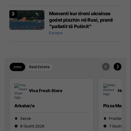
Momenti kur droni ukrainas
godet plazhin në Rusi, pranë
"pallatit të Putinit"
Evropa
Jobs
Real Estate
Viva Fresh Store
Hebs 
Arkatar/e
Pizza Man
Xërxë
Prishtinë
8 Gusht 2026
7 Gusht 20