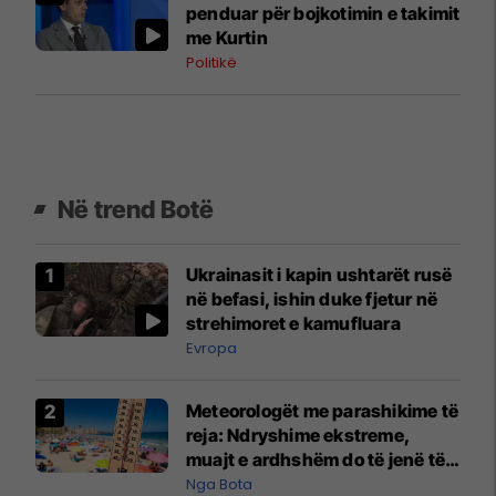
penduar për bojkotimin e takimit
me Kurtin
Politikë
Në trend Botë
Ukrainasit i kapin ushtarët rusë
në befasi, ishin duke fjetur në
strehimoret e kamufluara
Evropa
Meteorologët me parashikime të
reja: Ndryshime ekstreme,
muajt e ardhshëm do të jenë të
pazakontë
Nga Bota