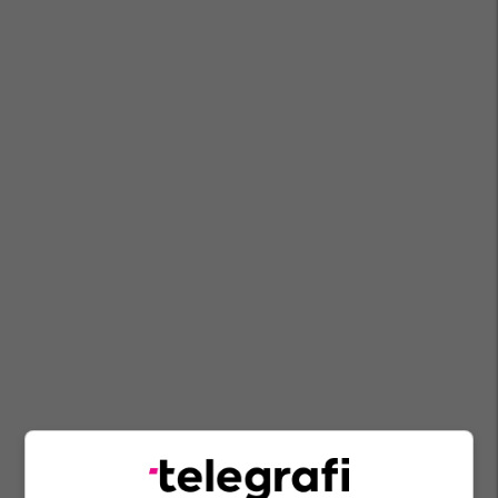
Ferit Hoxha
Mpj E Shqipërisë
Albulena Haxhiu
Albin Kurti
Glauk Konjufca