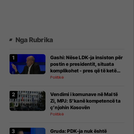
Nga Rubrika
Gashi: Nëse LDK-ja insiston për
postin e presidentit, situata
komplikohet - pres që të ketë
lëshim
Politikë
Vendimi i komunave në Mal të
Zi, MPJ: S’kanë kompetencë ta
ç’njohin Kosovën
Politikë
Gruda: PDK-ja nuk është