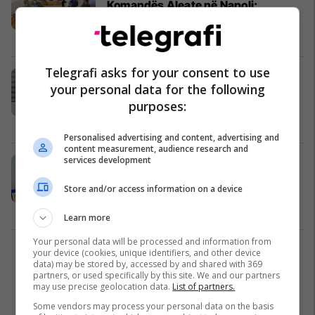
Komandës Aleate në Napoli:
Anëtarësimi në NATO mbetet synim
strategjik i Kosovës
Kosovë
28/07/2026
Telegrafi asks for your consent to use
Konjufca tregon se kë do ta
your personal data for the following
kandidojë LVV për pozitën e
purposes:
kryetarit të Kuvendit
Politikë
27/07/2026
Personalised advertising and content, advertising and
content measurement, audience research and
services development
Haxhiu i ofroi ndihmë Francës, i
reagon deputetja e LDK-së:
Store and/or access information on a device
Deklaratë fyese, ne ende varemi nga
KFOR-i për zjarre
Politikë
26/07/2026
Learn more
Your personal data will be processed and information from
your device (cookies, unique identifiers, and other device
1
data) may be stored by, accessed by and shared with 369
partners, or used specifically by this site. We and our partners
may use precise geolocation data.
List of partners.
Some vendors may process your personal data on the basis