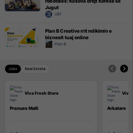
robotikës: Kosova drejt Koresë së
Jugut
UBT
Plan B Creative rrit ndikimin e
biznesit tuaj online
Plan B
Jobs
Real Estate
Viva Fresh Store
Viva 
Pranues Malli
Arkatare