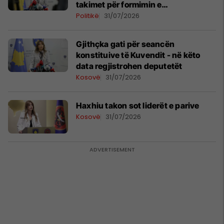
takimet për formimin e
institucioneve
Politikë
31/07/2026
Gjithçka gati për seancën
konstituive të Kuvendit - në këto
data regjistrohen deputetët
Kosovë
31/07/2026
Haxhiu takon sot liderët e parive
Kosovë
31/07/2026