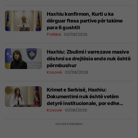
Haxhiu konfirmon, Kurti u ka
dërguar ftesa partive për takime
para 6 gushtit
Politikë
03/08/2026
Haxhiu: Zbulimi i varrezave masive
dëshmi se drejtësia ende nuk është
përmbushur
Kosovë
02/08/2026
Krimet e Serbisë, Haxhiu:
Dokumentimi nuk është vetëm
detyrë institucionale, por edhe
obligim moral ndaj viktimave dhe
Kosovë
01/08/2026
brezave që vijnë