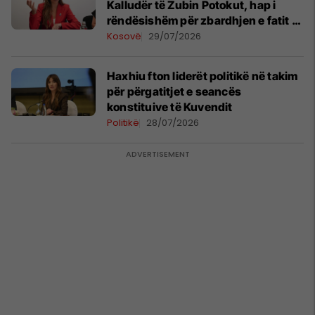
Kalludër të Zubin Potokut, hap i
rëndësishëm për zbardhjen e fatit të
të zhdukurve
Kosovë
29/07/2026
Haxhiu fton liderët politikë në takim
për përgatitjet e seancës
konstituive të Kuvendit
Politikë
28/07/2026