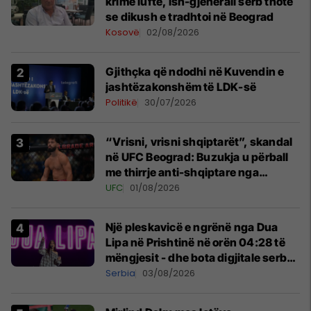
krime lufte, ish-gjenerali serb thotë
se dikush e tradhtoi në Beograd
Kosovë
02/08/2026
Gjithçka që ndodhi në Kuvendin e
jashtëzakonshëm të LDK-së
Politikë
30/07/2026
“Vrisni, vrisni shqiptarët”, skandal
në UFC Beograd: Buzukja u përball
me thirrje anti-shqiptare nga
tribunat
UFC
01/08/2026
Një pleskavicë e ngrënë nga Dua
Lipa në Prishtinë në orën 04:28 të
mëngjesit - dhe bota digjitale serbe
shpall gjendjen e luftës
Serbia
03/08/2026