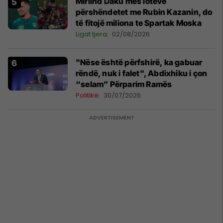
Mirlind Daku mes lotëve
përshëndetet me Rubin Kazanin, do
të fitojë miliona te Spartak Moska
Ligat tjera
02/08/2026
"Nëse është përfshirë, ka gabuar
rëndë, nuk i falet", Abdixhiku i çon
“selam” Përparim Ramës
Politikë
30/07/2026