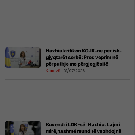
​Haxhiu kritikon KGJK-në për ish-
gjyqtarët serbë: Pres veprim në
përputhje me përgjegjësitë
Kosovë
31/07/2026
Kuvendi i LDK-së, Haxhiu: Lajm i
mirë, tashmë mund të vazhdojnë