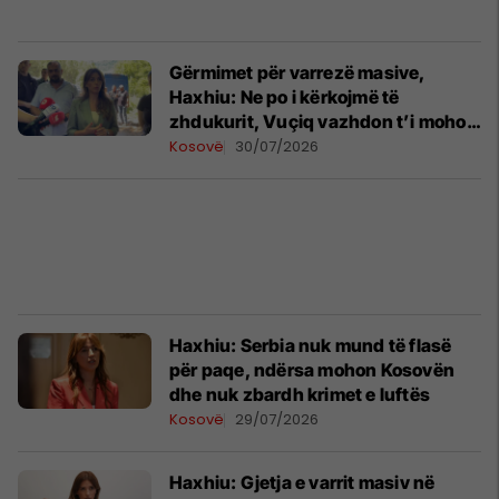
Gërmimet për varrezë masive, ​
Haxhiu: Ne po i kërkojmë të
zhdukurit, Vuçiq vazhdon t’i mohojë
krimet
Kosovë
30/07/2026
Haxhiu: Serbia nuk mund të flasë
për paqe, ndërsa mohon Kosovën
dhe nuk zbardh krimet e luftës
Kosovë
29/07/2026
Haxhiu: Gjetja e varrit masiv në