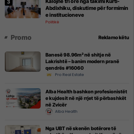
Kalojnë tri orë nga takimi Kurti-
Abdixhiku, diskutime për formimin
e institucioneve
Politikë
Promo
Reklamo këtu
Banesë 98.96m² në shitje në
Lakrishtë – banim modern pranë
qendrës #16060
Pro Real Estate
Alba Health bashkon profesionistët
e kujdesit në një rrjet të përbashkët
në Zvicër
Alba Health
Nga UBT në skenën botërore të