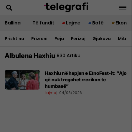
Ballina
Të fundit
Lajme
Botë
Ekono
Prishtina
Prizreni
Peja
Ferizaj
Gjakova
Mitrov
Albulena Haxhiu
1930 Artikuj
Haxhiu në hapjen e EtnoFest-it: “Ajo
që nuk tregohet rrezikon të
humbasë”
Lajme
04/08/2026