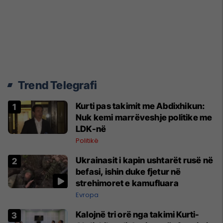
Trend Telegrafi
Kurti pas takimit me Abdixhikun:
Nuk kemi marrëveshje politike me
LDK-në
Politikë
Ukrainasit i kapin ushtarët rusë në
befasi, ishin duke fjetur në
strehimoret e kamufluara
Evropa
Kalojnë tri orë nga takimi Kurti-