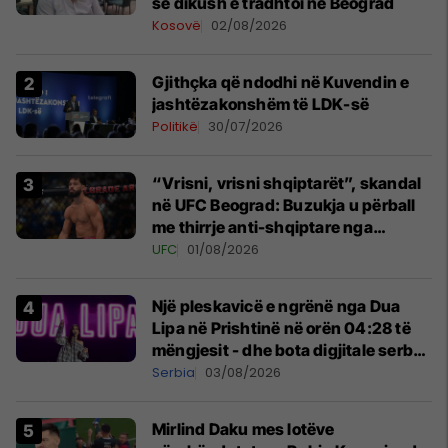
se dikush e tradhtoi në Beograd
Kosovë
02/08/2026
Gjithçka që ndodhi në Kuvendin e
jashtëzakonshëm të LDK-së
Politikë
30/07/2026
“Vrisni, vrisni shqiptarët”, skandal
në UFC Beograd: Buzukja u përball
me thirrje anti-shqiptare nga
tribunat
UFC
01/08/2026
Një pleskavicë e ngrënë nga Dua
Lipa në Prishtinë në orën 04:28 të
mëngjesit - dhe bota digjitale serbe
shpall gjendjen e luftës
Serbia
03/08/2026
Mirlind Daku mes lotëve