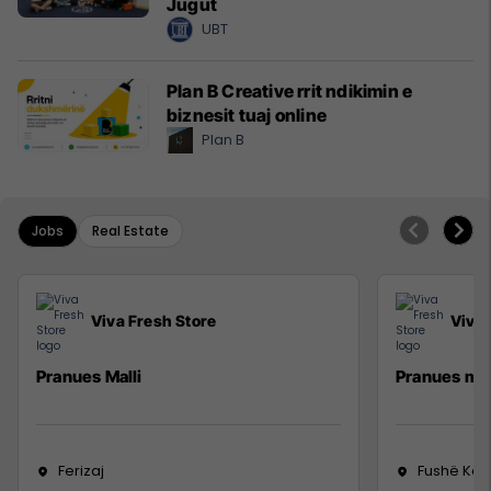
Jugut
UBT
Plan B Creative rrit ndikimin e
biznesit tuaj online
Plan B
Jobs
Real Estate
Viva Fresh Store
Viva 
Pranues Malli
Pranues mal
Ferizaj
Fushë Ko