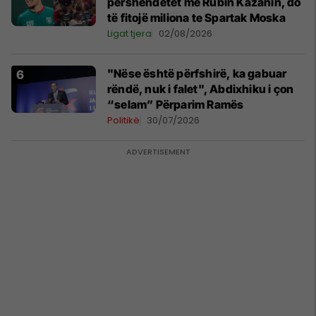
përshëndetet me Rubin Kazanin, do
të fitojë miliona te Spartak Moska
Ligat tjera
02/08/2026
"Nëse është përfshirë, ka gabuar
rëndë, nuk i falet", Abdixhiku i çon
“selam” Përparim Ramës
Politikë
30/07/2026