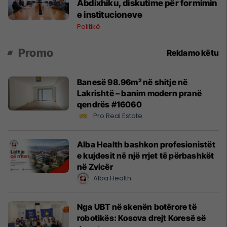
Abdixhiku, diskutime për formimin
e institucioneve
Politikë
Promo
Reklamo këtu
Banesë 98.96m² në shitje në
Lakrishtë – banim modern pranë
qendrës #16060
Pro Real Estate
Alba Health bashkon profesionistët
e kujdesit në një rrjet të përbashkët
në Zvicër
Alba Health
Nga UBT në skenën botërore të
robotikës: Kosova drejt Koresë së