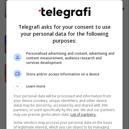
Haxhiu priti ministrin Hoxha, i
kërkon vazhdimin e mbështetjes për
rrugën euroatlantike të Kosovës
Politikë
31/05/2026
Telegrafi asks for your consent to use
your personal data for the following
​Kurti takon ministrin e jashtëm të
purposes:
Shqipërisë
Politikë
31/05/2026
Personalised advertising and content, advertising and
content measurement, audience research and
services development
​Haxhiu pret në takim ministrin e
jashtëm të Shqipërisë
Store and/or access information on a device
Politikë
31/05/2026
Learn more
Your personal data will be processed and information from
1
your device (cookies, unique identifiers, and other device
data) may be stored by, accessed by and shared with 369
partners, or used specifically by this site. We and our partners
may use precise geolocation data.
List of partners.
Some vendors may process your personal data on the basis
of legitimate interest, which you can object to by managing