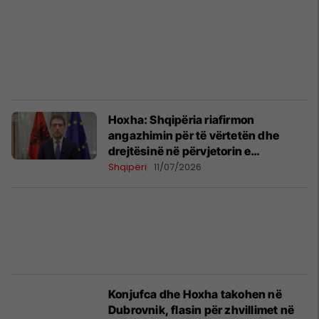
Hoxha: Shqipëria riafirmon
angazhimin për të vërtetën dhe
drejtësinë në përvjetorin e
gjenocidit të Srebrenicës
Shqipëri
11/07/2026
Konjufca dhe Hoxha takohen në
Dubrovnik, flasin për zhvillimet në