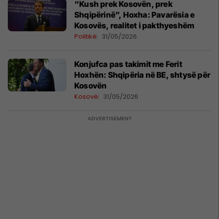
“Kush prek Kosovën, prek
Shqipërinë”, Hoxha: Pavarësia e
Kosovës, realitet i pakthyeshëm
Politikë
31/05/2026
Konjufca pas takimit me Ferit
Hoxhën: Shqipëria në BE, shtysë për
Kosovën
Kosovë
31/05/2026