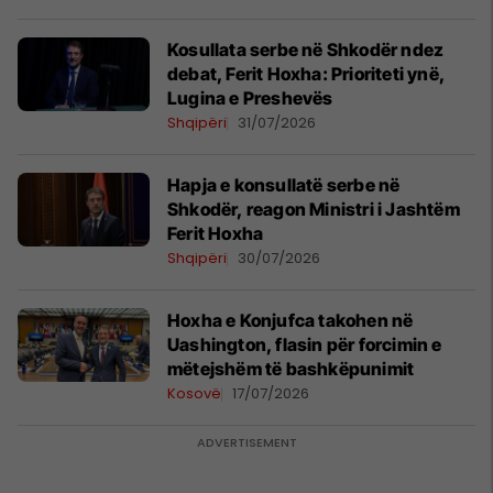
Kosullata serbe në Shkodër ndez
debat, Ferit Hoxha: Prioriteti ynë,
Lugina e Preshevës
Shqipëri
31/07/2026
Hapja e konsullatë serbe në
Shkodër, reagon Ministri i Jashtëm
Ferit Hoxha
Shqipëri
30/07/2026
Hoxha e Konjufca takohen në
Uashington, flasin për forcimin e
mëtejshëm të bashkëpunimit
Kosovë
17/07/2026