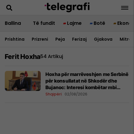
Ballina
Të fundit
Lajme
Botë
Ekono
Prishtina
Prizreni
Peja
Ferizaj
Gjakova
Mitrov
Ferit Hoxha
54 Artikuj
Hoxha për marrëveshjen me Serbinë
për konsullatat në Shkodër dhe
Bujanoc: Interesi kombëtar mbi
emocionet historike
Shqipëri
02/08/2026