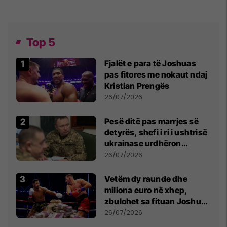
Top 5
Fjalët e para të Joshuas
pas fitores me nokaut ndaj
Kristian Prengës
26/07/2026
Pesë ditë pas marrjes së
detyrës, shefi i ri i ushtrisë
ukrainase urdhëron
kontroll të madh
26/07/2026
Vetëm dy raunde dhe
miliona euro në xhep,
zbulohet sa fituan Joshua
e Prenga
26/07/2026