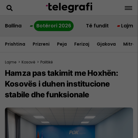
Ballina
Botërori 2026
Të fundit
Lajme
Prishtina
Prizreni
Peja
Ferizaj
Gjakova
Mitrov
Lajme
>
Kosovë
>
Politikë
Hamza pas takimit me Hoxhën:
Kosovës i duhen institucione
stabile dhe funksionale