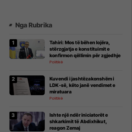
Nga Rubrika
​Tahiri: Mos të bëhen lojëra,
stërzgjatja e konstituimit e
konfirmon qëllimin për zgjedhje
Politikë
Kuvendi i jashtëzakonshëm i
LDK-së, këto janë vendimet e
miratuara
Politikë
Ishte një ndër iniciatorët e
shkarkimit të Abdixhikut,
reagon Zemaj