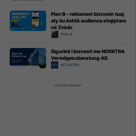
Plan B – reklamoni biznesin tuaj
aty ku është audienca shqiptare
në Zvicër
Plan B
Sigurimi i biznesit me NOVATRA
Vermögensberatung AG
NOVATRA