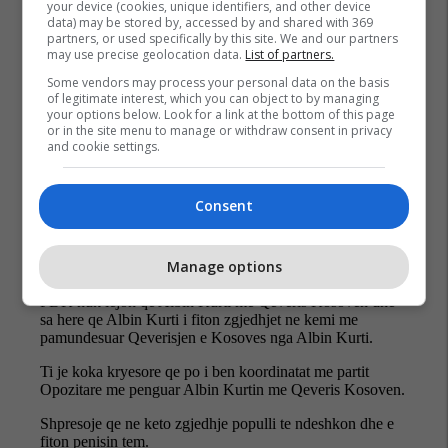
Bedri Hamza
Ferit Hoxha
Pdk
Mpj E Shqipërisë
your device (cookies, unique identifiers, and other device
data) may be stored by, accessed by and shared with 369
partners, or used specifically by this site. We and our partners
may use precise geolocation data.
List of partners.
Some vendors may process your personal data on the basis
of legitimate interest, which you can object to by managing
your options below. Look for a link at the bottom of this page
or in the site menu to manage or withdraw consent in privacy
and cookie settings.
Consent
Manage options