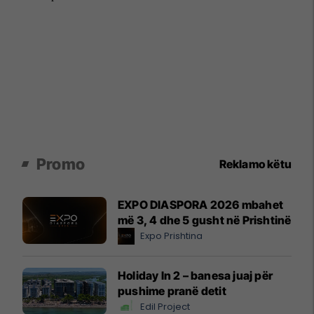
Promo
Reklamo këtu
EXPO DIASPORA 2026 mbahet
më 3, 4 dhe 5 gusht në Prishtinë
Expo Prishtina
Holiday In 2 – banesa juaj për
pushime pranë detit
Edil Project