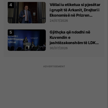
Vëllai iu etiketua si pjesëtar
i grupit të Arkanit, Drejtori i
Ekonomisë në Prizren
mohon pretendimet
24/07/2026
Gjithçka që ndodhi në
Kuvendin e
jashtëzakonshëm të LDK-
së
30/07/2026