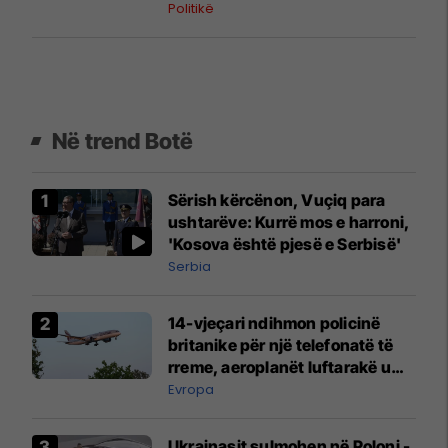
Politikë
Në trend Botë
Sërish kërcënon, Vuçiq para
ushtarëve: Kurrë mos e harroni,
'Kosova është pjesë e Serbisë'
Serbia
14-vjeçari ndihmon policinë
britanike për një telefonatë të
rreme, aeroplanët luftarakë u
ngritën në ajër për të
Evropa
interceptuar fluturaken e Qatar
Airways që po shkonte drejt
Ukrainasit sulmohen në Poloni -