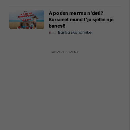
A po don me rrnu n’deti?
Kursimet mund t’ju sjellin një
banesë
Banka Ekonomike