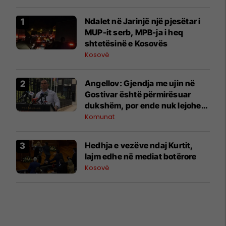
Ndalet në Jarinjë një pjesëtar i
MUP-it serb, MPB-ja i heq
shtetësinë e Kosovës
Kosovë
Angellov: Gjendja me ujin në
Gostivar është përmirësuar
dukshëm, por ende nuk lejohet
për pije
Komunat
Hedhja e vezëve ndaj Kurtit,
lajm edhe në mediat botërore
Kosovë