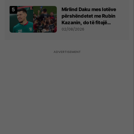
shpall gjendjen e luftës
Mirlind Daku mes lotëve
përshëndetet me Rubin
Kazanin, do të fitojë
miliona te Spartak Moska
02/08/2026