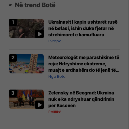
Në trend Botë
Ukrainasit i kapin ushtarët rusë
në befasi, ishin duke fjetur në
strehimoret e kamufluara
Evropa
Meteorologët me parashikime të
reja: Ndryshime ekstreme,
muajt e ardhshëm do të jenë të
pazakontë
Nga Bota
Zelensky në Beograd: Ukraina
nuk e ka ndryshuar qëndrimin
për Kosovën
Politikë