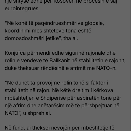
një shtysë edhe për Kosovën në procesin e saj
eurointegrues.
“Në kohë të paqëndrueshmërive globale,
koordinimi mes shteteve tona është
domosdoshmëri jetike”, tha ai.
Konjufca përmendi edhe sigurinë rajonale dhe
rolin e vendeve të Ballkanit në stabilitetin e rajonit,
duke theksuar rëndësinë e afrimit me NATO-n.
“Ne duhet ta provojmë rolin tonë si faktor i
stabilitetit në rajon. Në këtë drejtim i kërkova
mbështetjen e Shqipërisë për aspiratën tonë për
një afrim dhe anëtarësim më të përshpejtuar në
NATO”, u shpreh ai.
Në fund, ai theksoi nevojën për mbështetje të