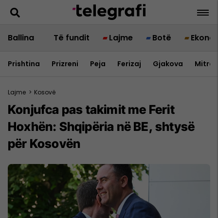
Ballina
Të fundit
Lajme
Botë
Ekono
Prishtina
Prizreni
Peja
Ferizaj
Gjakova
Mitrov
Lajme
>
Kosovë
Konjufca pas takimit me Ferit
Hoxhën: Shqipëria në BE, shtysë
për Kosovën