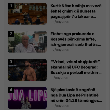
Kurti: Nëse hedhja me vezë
është çmimi që duhet ta
paguaj për t’u takuar e
bashkëbiseduar jam i
06/08/2026
lumtur ta bëj këtë
Ftohet nga prokuroria e
Kosovës për krime lufte,
ish-gjenerali serb thotë se
dikush e tradhtoi në
02/08/2026
Beograd
“Vrisni, vrisni shqiptarët”,
skandal në UFC Beograd:
Buzukja u përball me thirrje
anti-shqiptare nga
01/08/2026
tribunat
Një pleskavicë e ngrënë
nga Dua Lipa në Prishtinë
në orën 04:28 të mëngjesit
- dhe bota digjitale serbe
03/08/2026