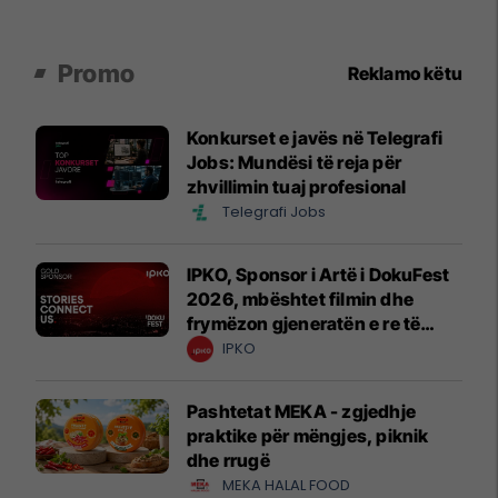
Promo
Reklamo këtu
Konkurset e javës në Telegrafi
Jobs: Mundësi të reja për
zhvillimin tuaj profesional
Telegrafi Jobs
IPKO, Sponsor i Artë i DokuFest
2026, mbështet filmin dhe
frymëzon gjeneratën e re të
krijuesve
IPKO
Pashtetat MEKA - zgjedhje
praktike për mëngjes, piknik
dhe rrugë
MEKA HALAL FOOD