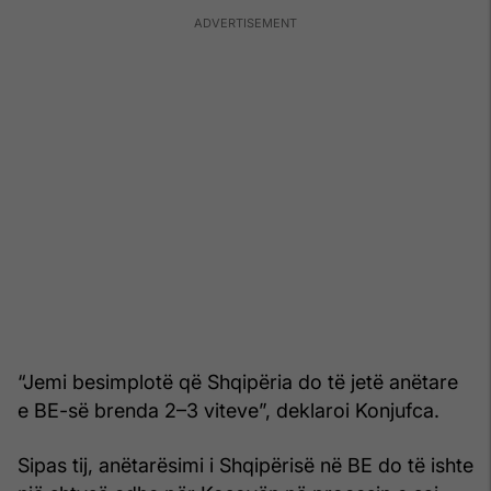
“Jemi besimplotë që Shqipëria do të jetë anëtare
e BE-së brenda 2–3 viteve”, deklaroi Konjufca.
Sipas tij, anëtarësimi i Shqipërisë në BE do të ishte