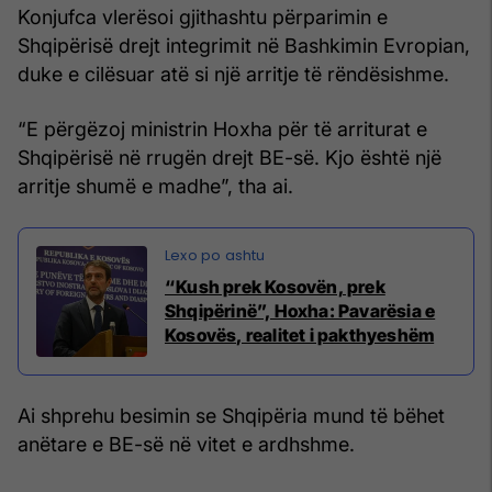
Konjufca vlerësoi gjithashtu përparimin e
Shqipërisë drejt integrimit në Bashkimin Evropian,
duke e cilësuar atë si një arritje të rëndësishme.
“E përgëzoj ministrin Hoxha për të arriturat e
Shqipërisë në rrugën drejt BE-së. Kjo është një
arritje shumë e madhe”, tha ai.
“Kush prek Kosovën, prek
Shqipërinë”, Hoxha: Pavarësia e
Kosovës, realitet i pakthyeshëm
Ai shprehu besimin se Shqipëria mund të bëhet
anëtare e BE-së në vitet e ardhshme.