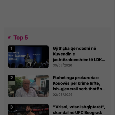
Top 5
Gjithçka që ndodhi në
Kuvendin e
jashtëzakonshëm të LDK-
së
30/07/2026
Ftohet nga prokuroria e
Kosovës për krime lufte,
ish-gjenerali serb thotë se
dikush e tradhtoi në
02/08/2026
Beograd
“Vrisni, vrisni shqiptarët”,
skandal në UFC Beograd: