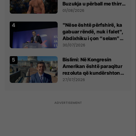
Buzukja u përball me thirrje
anti-shqiptare nga
01/08/2026
tribunat
"Nëse është përfshirë, ka
gabuar rëndë, nuk i falet",
Abdixhiku i çon “selam”
Përparim Ramës
30/07/2026
Bislimi: Në Kongresin
Amerikan është paraqitur
rezoluta që kundërshton
mbajtjen e Asamblesë
27/07/2026
Parlamentare të OSBE-së
në Beograd