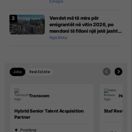
Evropa
Vendet më të mira për
emigrantët në vitin 2026, po
mendoni të filloni një jetë jashtë
vendit?
Nga Bota
Jobs
Real Estate
Transcom
Hebs 
Hybrid Senior Talent Acquisition
Staf Restora
Partner
Prishtinë