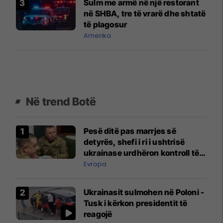
Sulm me armë në një restorant
në SHBA, tre të vrarë dhe shtatë
të plagosur
Amerika
Në trend Botë
Pesë ditë pas marrjes së
detyrës, shefi i ri i ushtrisë
ukrainase urdhëron kontroll të
madh
Evropa
Ukrainasit sulmohen në Poloni -
Tusk i kërkon presidentit të
reagojë