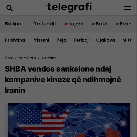
Ballina
Të fundit
Lajme
Botë
Ekono
Prishtina
Prizreni
Peja
Ferizaj
Gjakova
Mitrov
Botë
>
Nga Bota
>
Amerika
SHBA vendos sanksione ndaj
kompanive kineze që ndihmojnë
Iranin