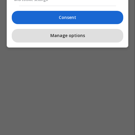
Shba
Kina
Irani
Lufta Në Iran
Consent
Manage options