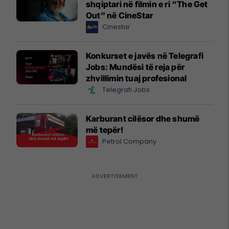
shqiptari në filmin e ri “The Get
Out” në CineStar
Cinestar
Konkurset e javës në Telegrafi
Jobs: Mundësi të reja për
zhvillimin tuaj profesional
Telegrafi Jobs
Karburant cilësor dhe shumë
më tepër!
Petrol Company