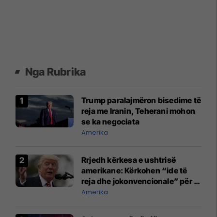
Nga Rubrika
Trump paralajmëron bisedime të
reja me Iranin, Teherani mohon
se ka negociata
Amerika
Rrjedh kërkesa e ushtrisë
amerikane: Kërkohen “ide të
reja dhe jokonvencionale” për ta
ndëshkuar Iranin
Amerika