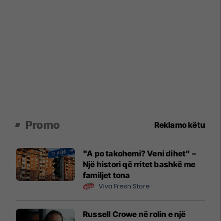
Promo
Reklamo këtu
"A po takohemi? Veni dihet" –
Një histori që rritet bashkë me
familjet tona
Viva Fresh Store
Russell Crowe në rolin e një