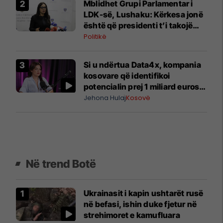
Mblidhet Grupi Parlamentar i
LDK-së, Lushaku: Kërkesa jonë
është që presidenti t’i takojë
LDK-së
Politikë
Si u ndërtua Data4x, kompania
kosovare që identifikoi
potencialin prej 1 miliard eurosh
për prodhimin lokal
Jehona Hulaj
Kosovë
Në trend Botë
Ukrainasit i kapin ushtarët rusë
në befasi, ishin duke fjetur në
strehimoret e kamufluara