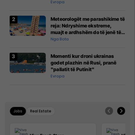
Evropa
Meteorologët me parashikime të
reja: Ndryshime ekstreme,
muajt e ardhshëm do të jenë të
pazakontë
Nga Bota
Momenti kur droni ukrainas
godet plazhin në Rusi, pranë
"pallatit të Putinit"
Evropa
Jobs
Real Estate