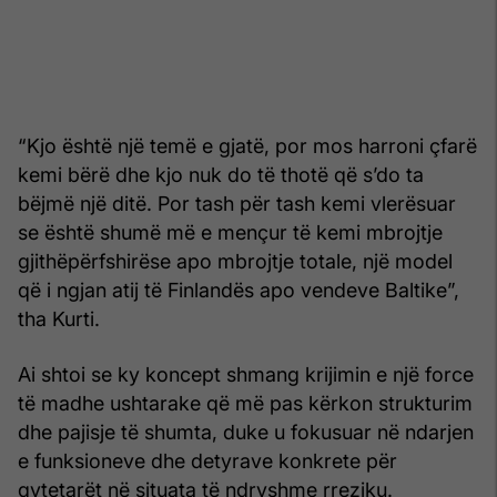
“Kjo është një temë e gjatë, por mos harroni çfarë
kemi bërë dhe kjo nuk do të thotë që s’do ta
bëjmë një ditë. Por tash për tash kemi vlerësuar
se është shumë më e mençur të kemi mbrojtje
gjithëpërfshirëse apo mbrojtje totale, një model
që i ngjan atij të Finlandës apo vendeve Baltike”,
tha Kurti.
Ai shtoi se ky koncept shmang krijimin e një force
të madhe ushtarake që më pas kërkon strukturim
dhe pajisje të shumta, duke u fokusuar në ndarjen
e funksioneve dhe detyrave konkrete për
qytetarët në situata të ndryshme rreziku.