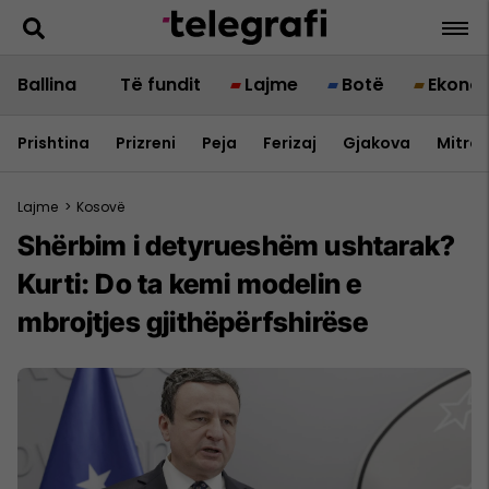
Ballina
Të fundit
Lajme
Botë
Ekono
Prishtina
Prizreni
Peja
Ferizaj
Gjakova
Mitrov
Lajme
>
Kosovë
Shërbim i detyrueshëm ushtarak?
Kurti: Do ta kemi modelin e
mbrojtjes gjithëpërfshirëse