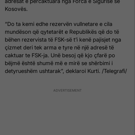
adresat e përcaktuara nga Forca e Sigurisë së
Kosovës.
“Do ta kemi edhe rezervën vullnetare e cila
mundëson që qytetarët e Republikës që do të
bëhen rezervista të FSK-së t’i kenë pajisjet nga
çizmet deri tek arma e tyre në një adresë të
caktuar te FSK-ja. Unë besoj që kjo çfarë po
bëjmë është shumë më e mirë se shërbimi i
detyrueshëm ushtarak”, deklaroi Kurti. /Telegrafi/