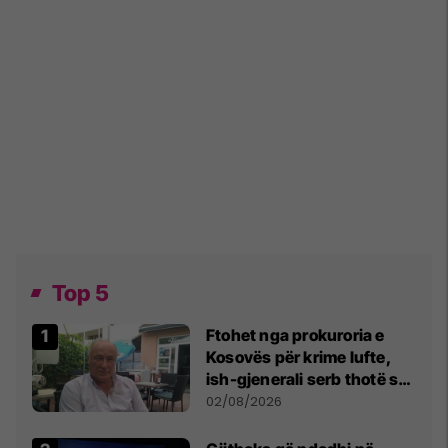
Top 5
Ftohet nga prokuroria e
Kosovës për krime lufte,
ish-gjenerali serb thotë se
dikush e tradhtoi në
02/08/2026
Beograd