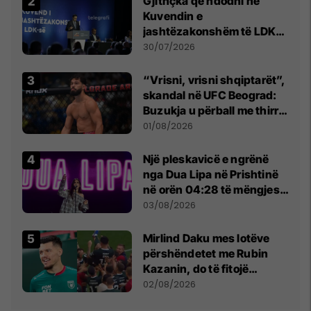
Gjithçka që ndodhi në
Kuvendin e
jashtëzakonshëm të LDK-
së
30/07/2026
“Vrisni, vrisni shqiptarët”,
skandal në UFC Beograd:
Buzukja u përball me thirrje
anti-shqiptare nga
01/08/2026
tribunat
Një pleskavicë e ngrënë
nga Dua Lipa në Prishtinë
në orën 04:28 të mëngjesit
- dhe bota digjitale serbe
03/08/2026
shpall gjendjen e luftës
Mirlind Daku mes lotëve
përshëndetet me Rubin
Kazanin, do të fitojë
miliona te Spartak Moska
02/08/2026