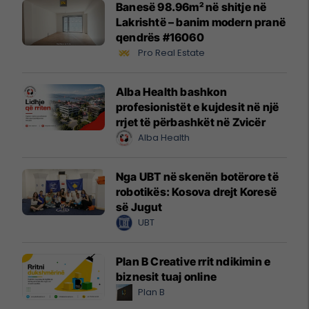
Banesë 98.96m² në shitje në
Lakrishtë – banim modern pranë
qendrës #16060
Pro Real Estate
Alba Health bashkon
profesionistët e kujdesit në një
rrjet të përbashkët në Zvicër
Alba Health
Nga UBT në skenën botërore të
robotikës: Kosova drejt Koresë
së Jugut
UBT
Plan B Creative rrit ndikimin e
biznesit tuaj online
Plan B