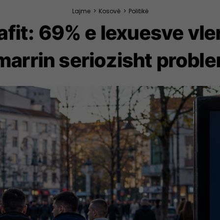
Lajme
>
Kosovë
>
Politikë
afit: 69% e lexuesve vle
 marrin seriozisht proble