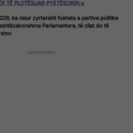
ËR TË PLOTËSUAR PYETËSORIN
<
26, ka nisur zyrtarisht fushata e partive politike
Jashtëzakonshme Parlamentare, të cilat do të
shor.