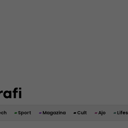
ech
Sport
Magazina
Cult
Ajo
Life