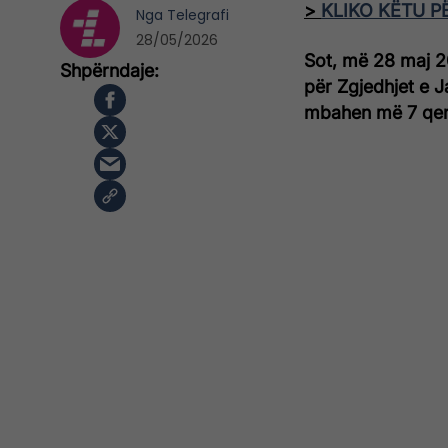
>
KLIKO KËTU P
Nga
Telegrafi
28/05/2026
Sot, më 28 maj 20
për Zgjedhjet e 
mbahen më 7 qer