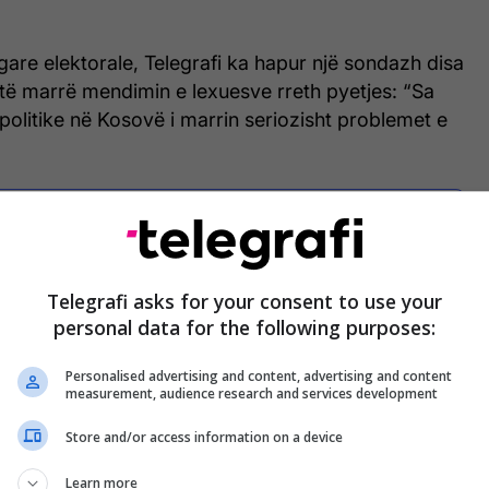
gare elektorale, Telegrafi ka hapur një sondazh disa
të marrë mendimin e lexuesve rreth pyetjes: “Sa
 politike në Kosovë i marrin seriozisht problemet e
Cilat tema për rininë duhet të jenë në
qendër të programeve të partive politike?
Telegrafi asks for your consent to use your
Jepni mendimin tuaj përmes pyetësorit
personal data for the following purposes:
Personalised advertising and content, advertising and content
 të sondazhit, ku kanë marrë pjesë gjithsej 1,911
measurement, audience research and services development
ica dërrmuese e tyre kanë shprehur skepticizëm
Store and/or access information on a device
 partive politike për çështjet e të rinjve.
Learn more