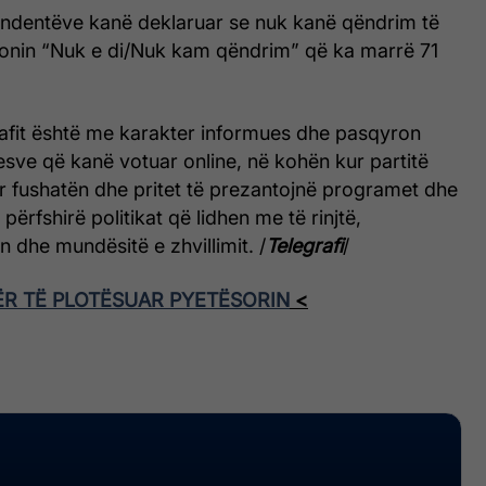
ondentëve kanë deklaruar se nuk kanë qëndrim të
onin “Nuk e di/Nuk kam qëndrim” që ka marrë 71
rafit është me karakter informues dhe pasqyron
sve që kanë votuar online, në kohën kur partitë
ur fushatën dhe pritet të prezantojnë programet dhe
përfshirë politikat që lidhen me të rinjtë,
n dhe mundësitë e zhvillimit. /
Telegrafi
/
ËR TË PLOTËSUAR PYETËSORIN
<