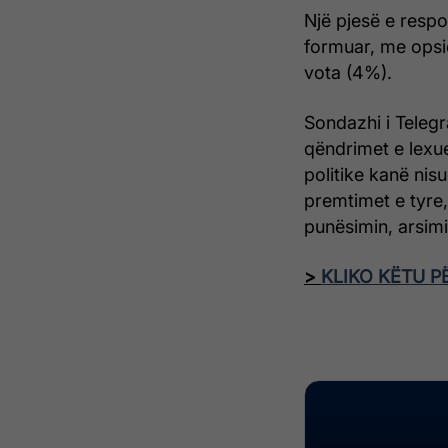
Një pjesë e resp
formuar, me opsi
vota (4%).
Sondazhi i Teleg
qëndrimet e lexue
politike kanë nis
premtimet e tyre, 
punësimin, arsimi
>
KLIKO KËTU P