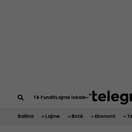
Të Fundit
Lajme lokale
Ballina
Lajme
Botë
Ekonomi
T