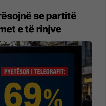
rësojnë se partitë
met e të rinjve