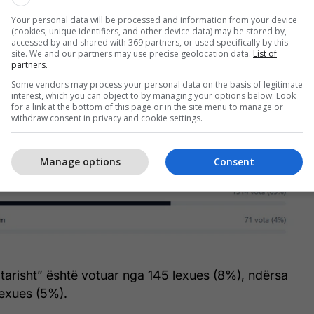
ka marrë më së shumti vota, me 1,314 vota (69%).
Your personal data will be processed and information from your device
“Pak” është renditur i dyti me 290 vota (15%).
(cookies, unique identifiers, and other device data) may be stored by,
accessed by and shared with 369 partners, or used specifically by this
site. We and our partners may use precise geolocation data.
List of
partners.
Some vendors may process your personal data on the basis of legitimate
interest, which you can object to by managing your options below. Look
for a link at the bottom of this page or in the site menu to manage or
withdraw consent in privacy and cookie settings.
Manage options
Consent
arisht” është votuar nga 145 lexues (8%), ndërsa
exues (5%).