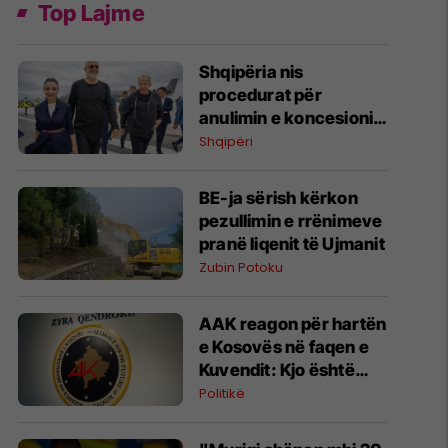
Top Lajme
​Shqipëria nis
procedurat për
anulimin e koncesionit
të Aeroportit të Vlorës
Shqipëri
BE-ja sërish kërkon
pezullimin e rrënimeve
pranë liqenit të Ujmanit
Zubin Potoku
AAK reagon për hartën
e Kosovës në faqen e
Kuvendit: Kjo është
fytyra e vërtetë e këtij
Politikë
pushteti