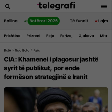
Ballina
Botërori 2026
Të fundit
Lajme
Prishtina
Prizreni
Peja
Ferizaj
Gjakova
Mitrov
Botë
>
Nga Bota
>
Azia
CIA: Khamenei i plagosur jashtë
syrit të publikut, por ende
formëson strategjinë e Iranit