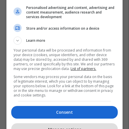
Personalised advertising and content, advertising and
content measurement, audience research and
services development
Store and/or access information on a device
Learn more
Your personal data will be processed and information from
your device (cookies, unique identifiers, and other device
data) may be stored by, accessed by and shared with 369
partners, or used specifically by this site. We and our partners
may use precise geolocation data.
List of partners.
Some vendors may process your personal data on the basis
Irani
Cia
Shba
Lufta Në Iran
of legitimate interest, which you can object to by managing
your options below. Look for a link at the bottom of this page
Mojtaba Khamenei
or in the site menu to manage or withdraw consent in privacy
and cookie settings.
Consent