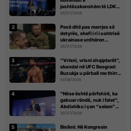
jashtëzakonshëm të LDK-
së
30/07/2026
Pesë ditë pas marrjes së
detyrës, shefi i ri i ushtrisë
ukrainase urdhëron
kontroll të madh
26/07/2026
“Vrisni, vrisni shqiptarët”,
skandal në UFC Beograd:
Buzukja u përball me thirrje
anti-shqiptare nga
01/08/2026
tribunat
"Nëse është përfshirë, ka
gabuar rëndë, nuk i falet",
Abdixhiku i çon “selam”
Përparim Ramës
30/07/2026
Bislimi: Në Kongresin