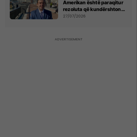
Amerikan është paraqitur
rezoluta që kundërshton
mbajtjen e Asamblesë
27/07/2026
Parlamentare të OSBE-së
në Beograd