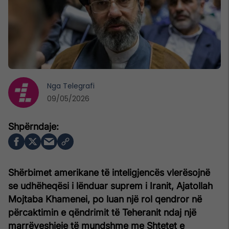
Nga
Telegrafi
09/05/2026
Shërbimet amerikane të inteligjencës vlerësojnë
se udhëheqësi i lënduar suprem i Iranit, Ajatollah
Mojtaba Khamenei, po luan një rol qendror në
përcaktimin e qëndrimit të Teheranit ndaj një
marrëveshjeje të mundshme me Shtetet e