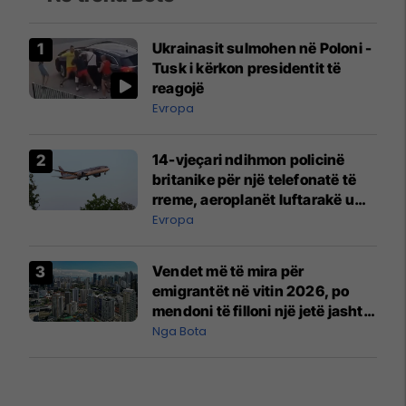
Ukrainasit sulmohen në Poloni -
Tusk i kërkon presidentit të
reagojë
Evropa
14-vjeçari ndihmon policinë
britanike për një telefonatë të
rreme, aeroplanët luftarakë u
ngritën në ajër për të
Evropa
interceptuar fluturaken e Qatar
Airways që po shkonte drejt
Vendet më të mira për
Mançesterit
emigrantët në vitin 2026, po
mendoni të filloni një jetë jashtë
vendit?
Nga Bota