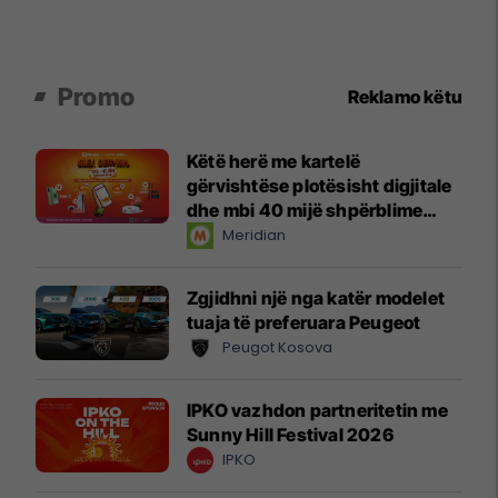
Promo
Reklamo këtu
Këtë herë me kartelë
gërvishtëse plotësisht digjitale
dhe mbi 40 mijë shpërblime
instant!
Meridian
Zgjidhni një nga katër modelet
tuaja të preferuara Peugeot
Peugot Kosova
IPKO vazhdon partneritetin me
Sunny Hill Festival 2026
IPKO