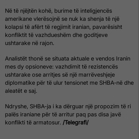
Në të njëjtën kohë, burime të inteligjencës
amerikane vlerësojnë se nuk ka shenja të një
kolapsi të afërt të regjimit iranian, pavarësisht
konfliktit të vazhdueshëm dhe goditjeve
ushtarake në rajon.
Analistët thonë se situata aktuale e vendos Iranin
mes dy opsioneve: vazhdimit të rezistencës
ushtarake ose arritjes së një marrëveshjeje
diplomatike për të ulur tensionet me SHBA-në dhe
aleatët e saj.
Ndryshe, SHBA-ja i ka dërguar një propozim të ri
palës iraniane për të arritur paq pas disa javë
konflikti të armatosur.
/Telegrafi/