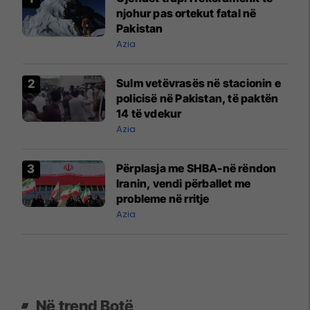
njohur pas ortekut fatal në
Pakistan
Azia
Sulm vetëvrasës në stacionin e
policisë në Pakistan, të paktën
14 të vdekur
Azia
Përplasja me SHBA-në rëndon
Iranin, vendi përballet me
probleme në rritje
Azia
Në trend Botë