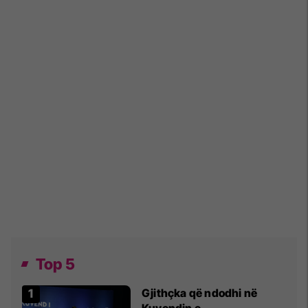
Top 5
Gjithçka që ndodhi në
Kuvendin e