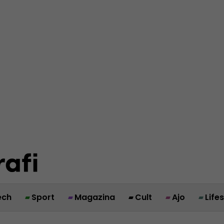
ech
Sport
Magazina
Cult
Ajo
Life