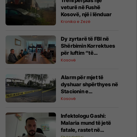
Treni përplas një
veturë në Fushë
Kosovë, një i lënduar
Kronika e Zezë
Dy zyrtarë të FBI në
Shërbimin Korrektues
për luftim “të
terrorizmit dhe
Kosovë
rreziqeve të sigurisë”
Alarm për mjet të
dyshuar shpërthyes në
Stacionin e
Autobusëve në
Kosovë
Prishtinë, policia në
vendngjarje
​Infektologu Gashi:
Malaria mund të jetë
fatale, rastet në