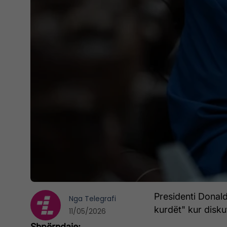
Presidenti Donal
Nga
Telegrafi
kurdët" kur disku
11/05/2026