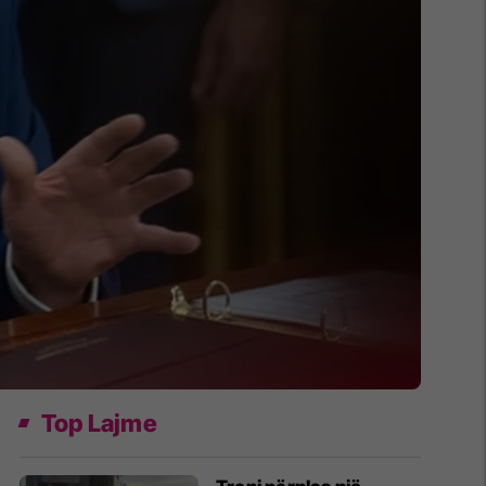
Top Lajme