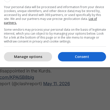
 armë me municione, dhe ato duhej të
Your personal data will be processed and information from your device
 ata i mbajtën", shtoi Trump. /Telegrafi/
(cookies, unique identifiers, and other device data) may be stored by,
accessed by and shared with 369 partners, or used specifically by this
site. We and our partners may use precise geolocation data.
List of
partners.
Some vendors may process your personal data on the basis of legitimate
ts Kurds:
interest, which you can object to by managing your options below. Look
for a link at the bottom of this page or in the site menu to manage or
withdraw consent in privacy and cookie settings.
take, take, take. They have a great reputation in
Congress says they fight hard. They fight hard
Manage options
Consent
get paid.
disappointed in the Kurds.
r.com/KPAiSB8blg
eport (@clashreport)
May 11, 2026