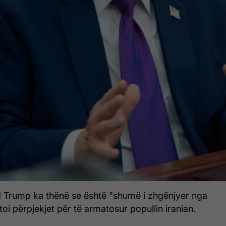
d Trump ka thënë se është "shumë i zhgënjyer nga
toi përpjekjet për të armatosur popullin iranian.