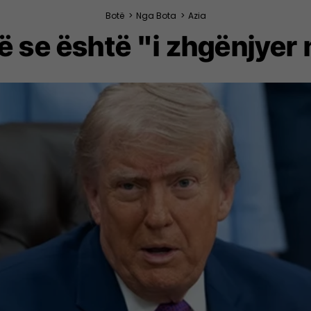
Botë
>
Nga Bota
>
Azia
 se është "i zhgënjyer