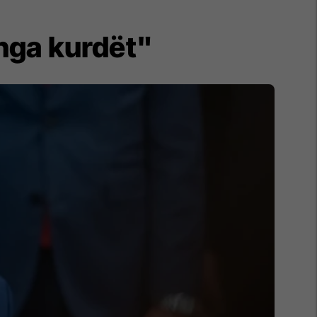
 nga kurdët"