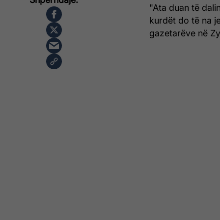
"Ata duan të dal
kurdët do të na j
gazetarëve në Zy