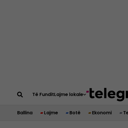
Të Fundit
Lajme lokale
Ballina
Lajme
Botë
Ekonomi
T