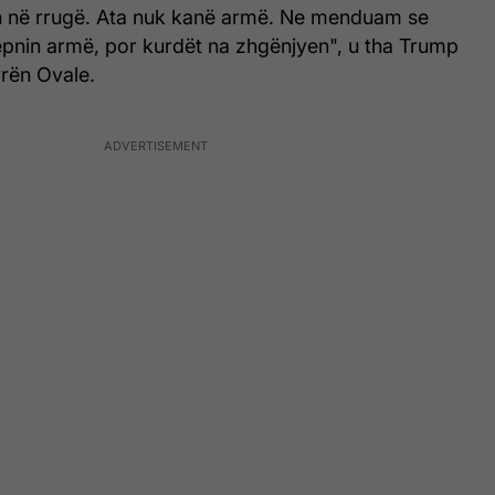
in në rrugë. Ata nuk kanë armë. Ne menduam se
epnin armë, por kurdët na zhgënjyen", u tha Trump
rën Ovale.