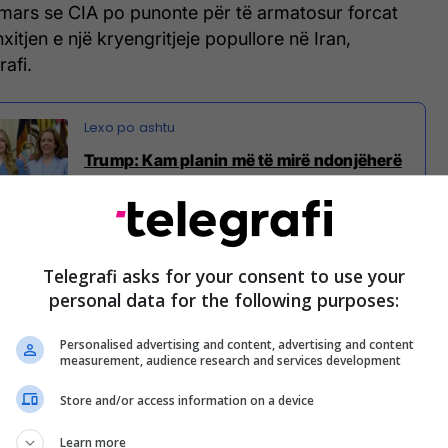
mars se CIA po punonte për të armatosur forcat
itjen e një kryengritjeje popullore në Iran,
afi.
Trump: Kam planin më të mirë ndonjëherë
për t'i dhënë fund luftës me Iranin
Telegrafi asks for your consent to use your
personal data for the following purposes:
e e dinte që përpjekja nuk do të funksiononte.
Personalised advertising and content, advertising and content
 të funksiononte, meqë ra fjala, thjesht duhet ta
measurement, audience research and services development
akord me atë që bënë. Ata i dhanë. Thashë se nuk
Store and/or access information on a device
 atje. Dhe kisha të drejtë", tha ai.
Learn more