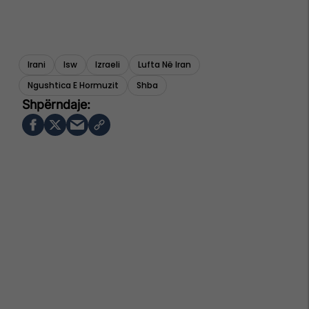
Irani
Isw
Izraeli
Lufta Në Iran
Ngushtica E Hormuzit
Shba