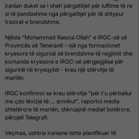
iranian duket se i sheh përgatitjet për luftime të re
si të pandashme nga përgatitjet për të shtypur
trazirat e brendshme.
Njësia “Mohammad Rasoul Ollah” e IRGC-së së
Provincës së Teheranit - një nga formacionet
kryesore të sigurisë së brendshme të regjimit dhe
komanda kryesore e IRGC-së përgjegjëse për
sigurinë në kryeqytet - kreu një stërvitje të
martën.
IRGC konfirmoi se kreu stërvitje "për t'u përballur
me çdo lëvizje të ... armikut", raportoi media
shtetërore të martën, shkruajnë mediat botërore,
përcjell Telegrafi.
Veçmas, ushtria iraniane ishte planifikuar të