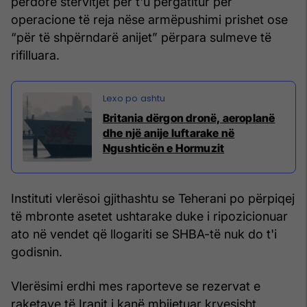
përdorë stërvitjet për t'u përgatitur për
operacione të reja nëse armëpushimi prishet ose
“për të shpërndarë anijet” përpara sulmeve të
rifilluara.
Britania dërgon dronë, aeroplanë
dhe një anije luftarake në
Ngushticën e Hormuzit
Instituti vlerësoi gjithashtu se Teherani po përpiqej
të mbronte asetet ushtarake duke i ripozicionuar
ato në vendet që llogariti se SHBA-të nuk do t'i
godisnin.
Vlerësimi erdhi mes raporteve se rezervat e
raketave të Iranit i kanë mbijetuar kryesisht