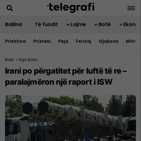
Ballina
Të fundit
Lajme
Botë
Ekono
Prishtina
Prizreni
Peja
Ferizaj
Gjakova
Mitrov
Botë
>
Nga Bota
Irani po përgatitet për luftë të re –
paralajmëron një raport i ISW