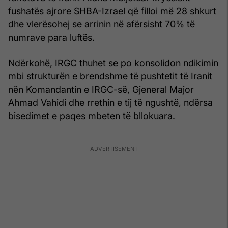
fushatës ajrore SHBA-Izrael që filloi më 28 shkurt
dhe vlerësohej se arrinin në afërsisht 70% të
numrave para luftës.
Ndërkohë, IRGC thuhet se po konsolidon ndikimin
mbi strukturën e brendshme të pushtetit të Iranit
nën Komandantin e IRGC-së, Gjeneral Major
Ahmad Vahidi dhe rrethin e tij të ngushtë, ndërsa
bisedimet e paqes mbeten të bllokuara.