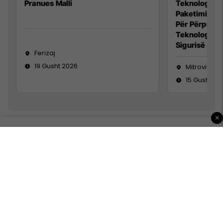
Pranues Malli
Teknolog/e p
Paketimin e 
Për Përpunim
Teknolog/e 
Sigurisë së 
Ferizaj
19 Gusht 2026
Mitrovicë
15 Gusht 20
×