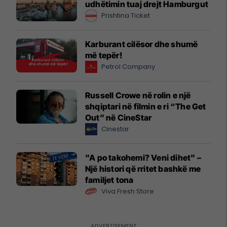
udhëtimin tuaj drejt Hamburgut
Prishtina Ticket
Karburant cilësor dhe shumë
më tepër!
Petrol Company
Russell Crowe në rolin e një
shqiptari në filmin e ri “The Get
Out” në CineStar
Cinestar
"A po takohemi? Veni dihet" –
Një histori që rritet bashkë me
familjet tona
Viva Fresh Store