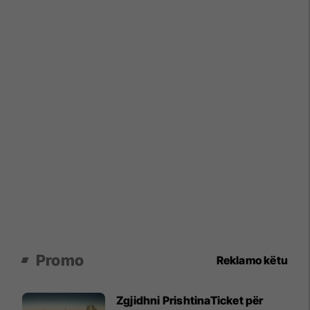
Promo
Reklamo këtu
Zgjidhni PrishtinaTicket për