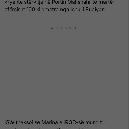
kryente stërvitje në Portin Mahshahr të martën,
afërsisht 100 kilometra nga Ishulli Bubiyan.
ISW theksoi se Marina e IRGC-së mund t'i