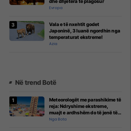
dhe dhjetëra të plagosur
Evropa
Vala e të nxehtit godet
Japoninë, 3 luanë ngordhin nga
temperaturat ekstreme!
Azia
Në trend Botë
Meteorologët me parashikime të
reja: Ndryshime ekstreme,
muajt e ardhshëm do të jenë të
pazakontë
Nga Bota