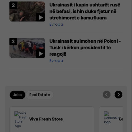
Ukrainasit i kapin ushtarët rusë
në befasi, ishin duke fjetur në
strehimoret e kamufluara
Evropa
Ukrainasit sulmohen në Poloni -
Tusk i kërkon presidentit të
reagojë
Evropa
Jobs
Real Estate
Viva Fresh Store
Golde