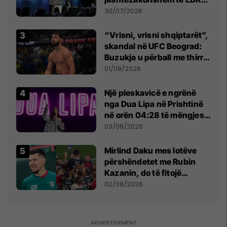
së
30/07/2026
“Vrisni, vrisni shqiptarët”,
skandal në UFC Beograd:
Buzukja u përball me thirrje
anti-shqiptare nga
01/08/2026
tribunat
Një pleskavicë e ngrënë
nga Dua Lipa në Prishtinë
në orën 04:28 të mëngjesit
- dhe bota digjitale serbe
03/08/2026
shpall gjendjen e luftës
Mirlind Daku mes lotëve
përshëndetet me Rubin
Kazanin, do të fitojë
miliona te Spartak Moska
02/08/2026