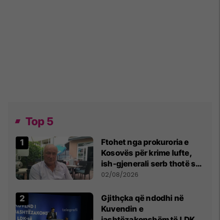
Top 5
Ftohet nga prokuroria e
Kosovës për krime lufte,
ish-gjenerali serb thotë se
dikush e tradhtoi në
02/08/2026
Beograd
Gjithçka që ndodhi në
Kuvendin e
jashtëzakonshëm të LDK-