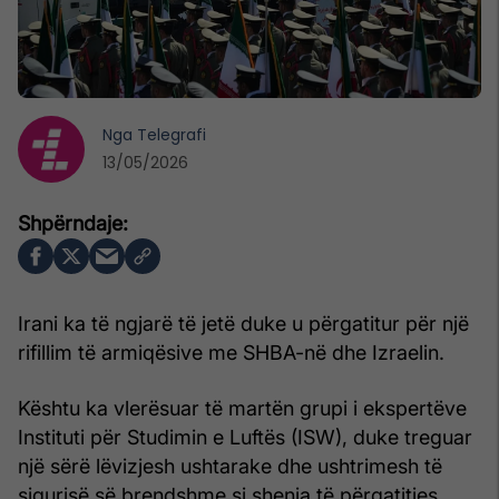
Nga
Telegrafi
13/05/2026
Irani ka të ngjarë të jetë duke u përgatitur për një
rifillim të armiqësive me SHBA-në dhe Izraelin.
Kështu ka vlerësuar të martën grupi i ekspertëve
Instituti për Studimin e Luftës (ISW), duke treguar
një sërë lëvizjesh ushtarake dhe ushtrimesh të
sigurisë së brendshme si shenja të përgatitjes