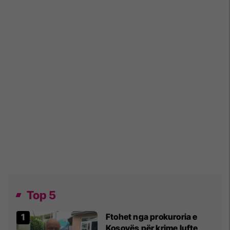
Top 5
Ftohet nga prokuroria e
Kosovës për krime lufte,