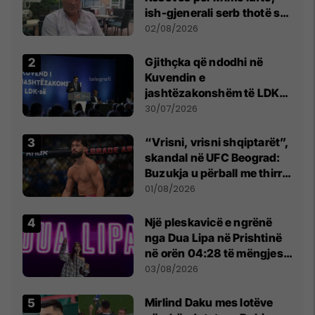
ish-gjenerali serb thotë se
dikush e tradhtoi në
02/08/2026
Beograd
Gjithçka që ndodhi në
Kuvendin e
jashtëzakonshëm të LDK-
së
30/07/2026
“Vrisni, vrisni shqiptarët”,
skandal në UFC Beograd:
Buzukja u përball me thirrje
anti-shqiptare nga
01/08/2026
tribunat
Një pleskavicë e ngrënë
nga Dua Lipa në Prishtinë
në orën 04:28 të mëngjesit
- dhe bota digjitale serbe
03/08/2026
shpall gjendjen e luftës
Mirlind Daku mes lotëve