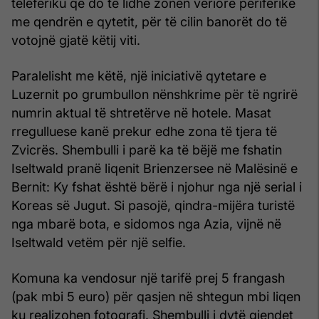
teleferiku që do të lidhë zonën veriore periferike
me qendrën e qytetit, për të cilin banorët do të
votojnë gjatë këtij viti.
Paralelisht me këtë, një iniciativë qytetare e
Luzernit po grumbullon nënshkrime për të ngrirë
numrin aktual të shtretërve në hotele. Masat
rregulluese kanë prekur edhe zona të tjera të
Zvicrës. Shembulli i parë ka të bëjë me fshatin
Iseltwald pranë liqenit Brienzersee në Malësinë e
Bernit: Ky fshat është bërë i njohur nga një serial i
Koreas së Jugut. Si pasojë, qindra-mijëra turistë
nga mbarë bota, e sidomos nga Azia, vijnë në
Iseltwald vetëm për një selfie.
Komuna ka vendosur një tarifë prej 5 frangash
(pak mbi 5 euro) për qasjen në shtegun mbi liqen
ku realizohen fotografi. Shembulli i dytë gjendet