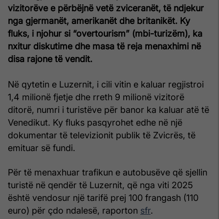
vizitorëve e përbëjnë vetë zviceranët, të ndjekur
nga gjermanët, amerikanët dhe britanikët. Ky
fluks, i njohur si “overtourism” (mbi-turizëm), ka
nxitur diskutime dhe masa të reja menaxhimi në
disa rajone të vendit.
Në qytetin e Luzernit, i cili vitin e kaluar regjistroi
1,4 milionë fjetje dhe rreth 9 milionë vizitorë
ditorë, numri i turistëve për banor ka kaluar atë të
Venedikut. Ky fluks pasqyrohet edhe në një
dokumentar të televizionit publik të Zvicrës, të
emituar së fundi.
Për të menaxhuar trafikun e autobusëve që sjellin
turistë në qendër të Luzernit, që nga viti 2025
është vendosur një tarifë prej 100 frangash (110
euro) për çdo ndalesë, raporton
sfr
.