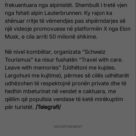
frekuentuara nga alpinistët. Shembulli i tretë vjen
nga fshati alpin Lauterbrunnen: Ky rajon ka
shënuar rritje të vëmendjes pas shpërndarjes së
një videoje promovuese në platformën X nga Elon
Musk, e cila arriti 50 milionë shikime.
Në nivel kombëtar, organizata “Schweiz
Tourismus” ka nisur fushatën “Travel with care.
Leave with memories” (Udhëtoni me kujdes.
Largohuni me kujtime), përmes së cilës udhëtarët
udhëzohen të respektojnë pronën private dhe të
hedhin mbeturinat në vendet e caktuara, me
qëllim që popullsia vendase të ketë mirëkuptim
për turistët.
/Telegrafi/