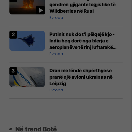
qendrën gjigante logjistike të
Wildberries në Rusi
Evropa
Putinit nuk do t'i pëlqejë kjo -
India heq dorë nga blerja e
aeroplanëve të rinj luftarakë
rusë
Evropa
Dron me lëndë shpërthyese
pranë një avioni ukrainas në
Leipzig
Evropa
Në trend Botë