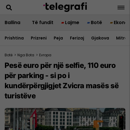
Ballina
Të fundit
Lajme
Botë
Ekono
Prishtina
Prizreni
Peja
Ferizaj
Gjakova
Mitrov
Botë
>
Nga Bota
>
Evropa
Pesë euro për një selfie, 110 euro
për parking - si po i
kundërpërgjigjet Zvicra masës së
turistëve