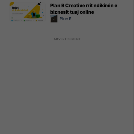
Plan B Creative rrit ndikimin e
biznesit tuaj online
Plan B