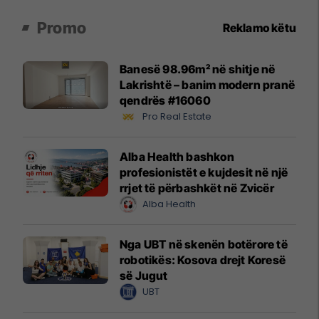
Promo
Reklamo këtu
Banesë 98.96m² në shitje në
Lakrishtë – banim modern pranë
qendrës #16060
Pro Real Estate
Alba Health bashkon
profesionistët e kujdesit në një
rrjet të përbashkët në Zvicër
Alba Health
Nga UBT në skenën botërore të
robotikës: Kosova drejt Koresë
së Jugut
UBT