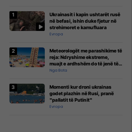
Ukrainasit i kapin ushtarët rusë
në befasi, ishin duke fjetur në
strehimoret e kamufluara
Evropa
Meteorologët me parashikime të
reja: Ndryshime ekstreme,
muajt e ardhshëm do të jenë të
pazakontë
Nga Bota
Momenti kur droni ukrainas
godet plazhin në Rusi, pranë
"pallatit të Putinit"
Evropa