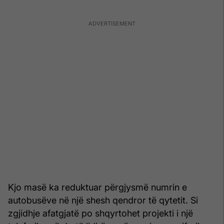
Kjo masë ka reduktuar përgjysmë numrin e
autobusëve në një shesh qendror të qytetit. Si
zgjidhje afatgjatë po shqyrtohet projekti i një