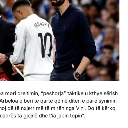
a mori drejtimin, “peshorja” taktike u kthye sërish
 Arbeloa e bëri të qartë që në ditën e parë synimin
unoj që të nxjerr më të mirën nga Vini. Do të kërkoj
adrës ta gjejnë dhe t’ia japin topin”.