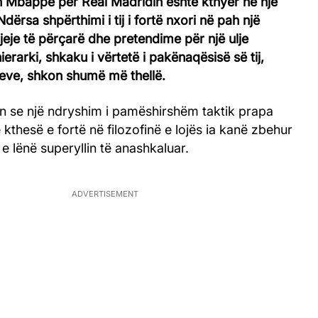
n Mbappe për Real Madridin është kthyer në një
dërsa shpërthimi i tij i fortë nxori në pah një
je të përçarë dhe pretendime për një ulje
ierarki, shkaku i vërtetë i pakënaqësisë së tij,
eve, shkon shumë më thellë.
n se një ndryshim i pamëshirshëm taktik prapa
kthesë e fortë në filozofinë e lojës ia kanë zbehur
e lënë superyllin të anashkaluar.