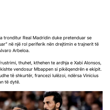
 ka tronditur Real Madridin duke pretenduar se
r” në një rol periferik nën drejtimin e trajnerit të
lvaro Arbeloa.
 frustrimi, thuhet, kthehen te ardhja e Xabi Alonsos,
ht e kishte vendosur Mbappen si pikëqendrën e ekipit.
udhe të shkurtër, francezi lulëzoi, ndërsa Vinicius
an të dytë.