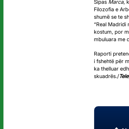
Sipas
Marca
, 
Filozofia e Ar
shumë se te sh
“Real Madridi 
kostum, por me
mbuluara me dj
Raporti preten
i fshehtë për 
ka thelluar ed
skuadrës./
Tele