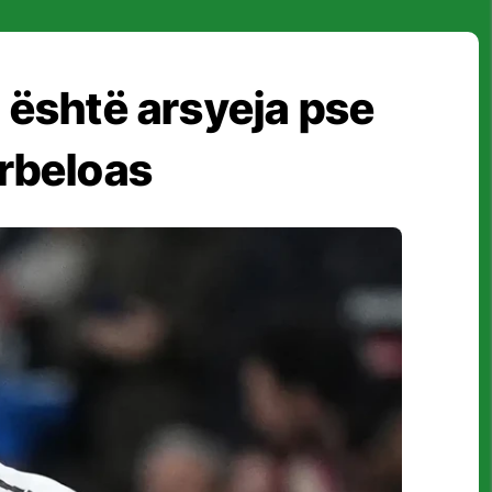
 është arsyeja pse
rbeloas