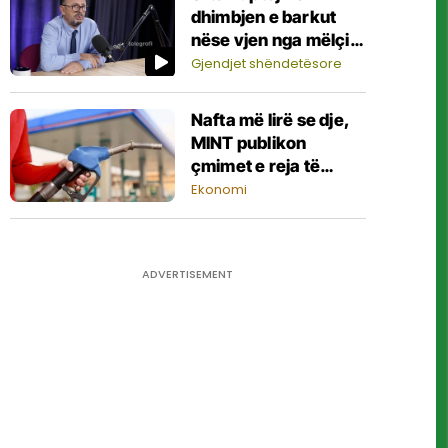
dhimbjen e barkut
nëse vjen nga mëlçia,
pankreasi, lukthi,
Gjendjet shëndetësore
zorrët apo veshka?
Sqaron kirurgu
Nafta më lirë se dje,
abdominal Ymer
MINT publikon
Durmishi
çmimet e reja të
derivateve për sot
Ekonomi