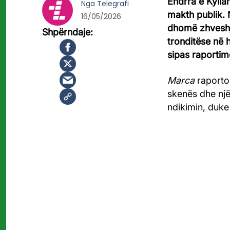
Ëndrra e Kylia
Nga
Telegrafi
makth publik. N
16/05/2026
dhomë zhveshje
tronditëse në h
sipas raportim
Marca
raporto
skenës dhe një 
ndikimin, duke 