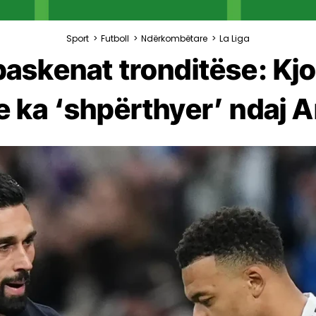
Sport
>
Futboll
>
Ndërkombëtare
>
La Liga
askenat tronditëse: Kjo
 ka ‘shpërthyer’ ndaj A