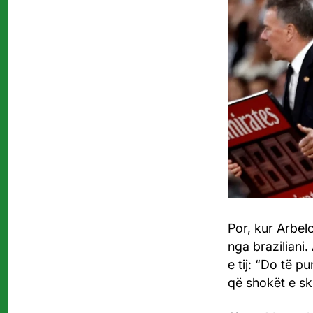
Por, kur Arbelo
nga braziliani.
e tij: “Do të p
që shokët e sku