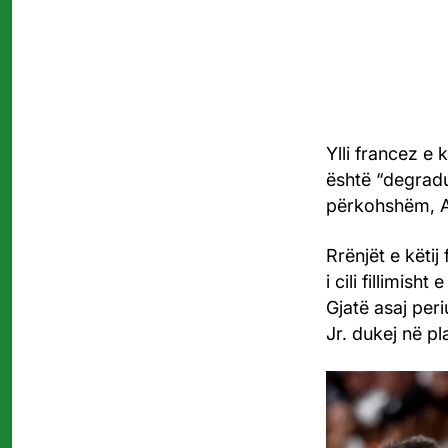
Ylli francez e
është “degradua
përkohshëm, A
Rrënjët e këtij
i cili fillimis
Gjatë asaj peri
Jr. dukej në pl