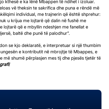
kjo kthesë e ka lënë Mbappen të ndihet i izoluar.
beloas vë theksin te sakrifica dhe puna e rëndë më
këlqimi individual, me trajnerin që është shprehur:
nuk u krijua me lojtarë që dalin në fushë me
 lojtarë që e mbyllin ndeshjen me fanellat e
ersë, baltë dhe punë të palodhur”.
don se kjo deklaratë, e interpretuar si një thumbim
mungesën e kontributit në mbrojtje të Mbappes, e
he më shumë përplasjen mes tij dhe pjesës tjetër të
grafi
/