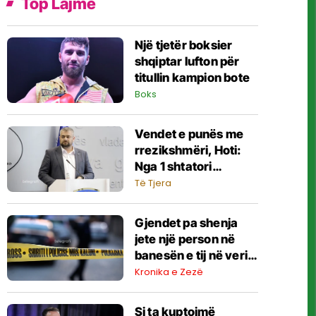
Top Lajme
Një tjetër boksier
shqiptar lufton për
titullin kampion bote
Boks
Vendet e punës me
rrezikshmëri, Hoti:
Nga 1 shtatori
inspektime digjitale
Të Tjera
dhe mbikëqyrje me
dronë
Gjendet pa shenja
jete një person në
banesën e tij në veri
të Mitrovicës
Kronika e Zezë
Si ta kuptojmë