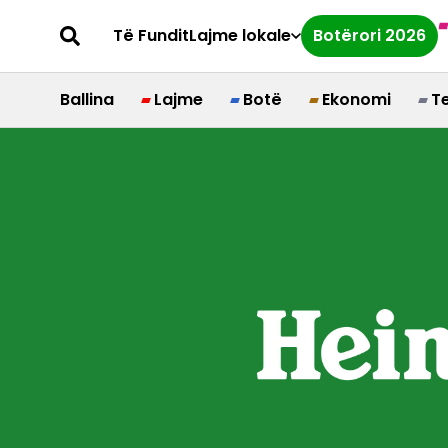
Të Fundit
Lajme lokale
Botërori 2026
Ballina
Lajme
Botë
Ekonomi
T