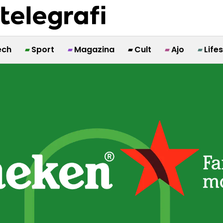
ech
Sport
Magazina
Cult
Ajo
Life