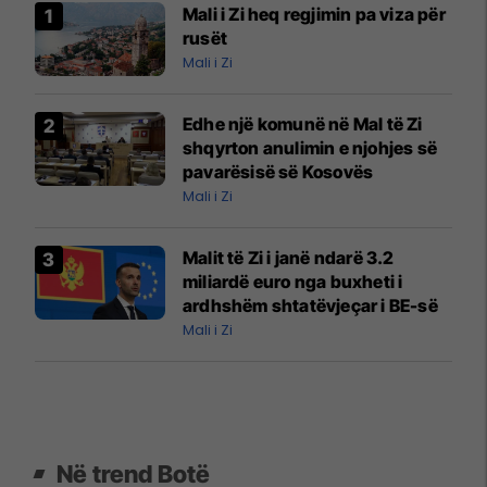
Mali i Zi heq regjimin pa viza për
rusët
Mali i Zi
Edhe një komunë në Mal të Zi
shqyrton anulimin e njohjes së
pavarësisë së Kosovës
Mali i Zi
Malit të Zi i janë ndarë 3.2
miliardë euro nga buxheti i
ardhshëm shtatëvjeçar i BE-së
Mali i Zi
Në trend Botë