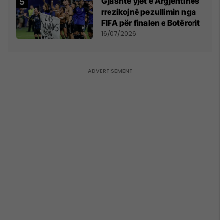
Gjashtë yjet e Argjentinës
rrezikojnë pezullimin nga
FIFA për finalen e Botërorit
16/07/2026