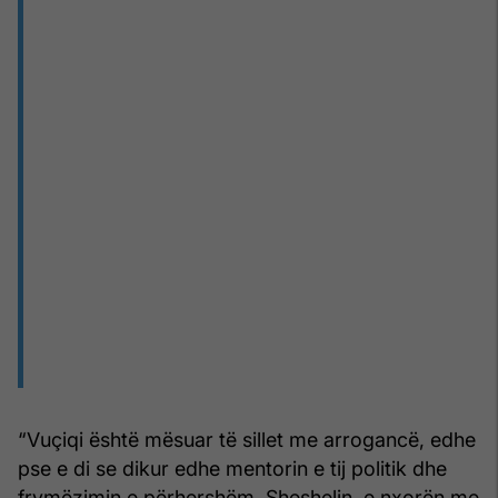
“Vuçiqi është mësuar të sillet me arrogancë, edhe
pse e di se dikur edhe mentorin e tij politik dhe
frymëzimin e përhershëm, Sheshelin, e nxorën me