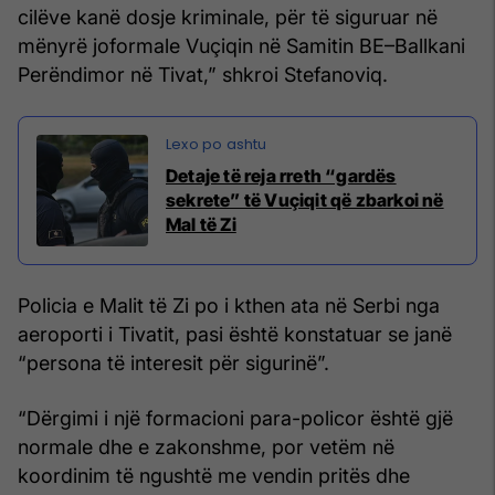
cilëve kanë dosje kriminale, për të siguruar në
mënyrë joformale Vuçiqin në Samitin BE–Ballkani
Perëndimor në Tivat,” shkroi Stefanoviq.
Detaje të reja rreth “gardës
sekrete” të Vuçiqit që zbarkoi në
Mal të Zi
Policia e Malit të Zi po i kthen ata në Serbi nga
aeroporti i Tivatit, pasi është konstatuar se janë
“persona të interesit për sigurinë”.
“Dërgimi i një formacioni para-policor është gjë
normale dhe e zakonshme, por vetëm në
koordinim të ngushtë me vendin pritës dhe