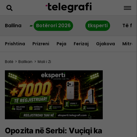
Ballina
Botërori 2026
Eksperti
Të fu
Prishtina
Prizreni
Peja
Ferizaj
Gjakova
Mitrov
Botë
>
Ballkan
>
Mali i Zi
Opozita në Serbi: Vuçiqi ka