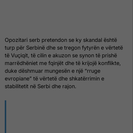
Opozitari serb pretendon se ky skandal është
turp për Serbinë dhe se tregon fytyrën e vërtetë
të Vuçiqit, të cilin e akuzon se synon të prishë
marrëdhëniet me fqinjët dhe të krijojë konflikte,
duke dëshmuar mungesën e një “rruge
evropiane” të vërtetë dhe shkatërrimin e
stabilitetit në Serbi dhe rajon.