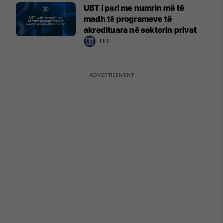
UBT i pari me numrin më të
madh të programeve të
akredituara në sektorin privat
UBT