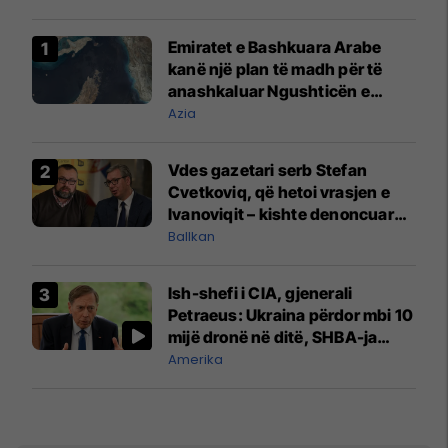
Emiratet e Bashkuara Arabe
kanë një plan të madh për të
anashkaluar Ngushticën e
Hormuzit
Azia
Vdes gazetari serb Stefan
Cvetkoviq, që hetoi vrasjen e
Ivanoviqit – kishte denoncuar
kërcënime ndaj vëllezërve
Ballkan
Vuçiq
Ish-shefi i CIA, gjenerali
Petraeus: Ukraina përdor mbi 10
mijë dronë në ditë, SHBA-ja
mbetet shumë prapa në
Amerika
prodhim