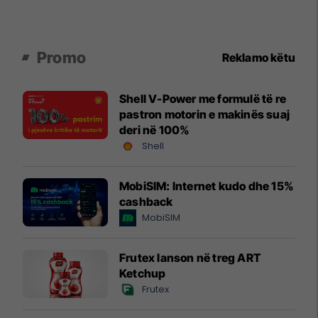
Promo
Reklamo këtu
Shell V-Power me formulë të re
pastron motorin e makinës suaj
deri në 100%
Shell
MobiSIM: Internet kudo dhe 15%
cashback
MobiSIM
Frutex lanson në treg ART
Ketchup
Frutex