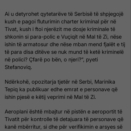
Ai u detyrohet qytetarëve të Serbisë të shpjegojë
kush e pagoi fluturimin charter kriminal për në
Tivat, kush i ftoi njerëzit me dosje kriminale të
shkonin si para-polic e Vuçiqit në Mal të Zi, nëse
ishin të armatosur dhe nëse mban mend fjalët e tij
të para disa ditëve se nuk mund të ketë kriminelë
në polici? Çfarë po bën, o njeri?”, pyeti
Stefanoviq.
Ndërkohë, opozitarja tjetër në Serbi, Marinika
Tepiq ka publikuar edhe emrat e personave që
ishin pjesë e këtij veprimi në Mal të Zi.
Aeroplani është mbajtur në pistën e aeroportit të
Tivatit për kontrolle të detajuara të personave që
kanë mbërritur, si dhe për verifikimin e arsyes së