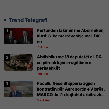
Trend Telegrafi
Përfundon takimin me Abdixhikun,
Kurti: S'ka marrëveshje me LDK-
në
Politikë
Abdixhiku me 18 deputetët e LDK-
së përcaktojnë rrugëtimin e
përbashkët
Politikë
Pacolli: Nëse Shqipëria zgjidh
kontratën për Aeroportin e Vlorës,
MABCO do t’i drejtohet arbitrazhit
ndërkombëtar
Shqipëri