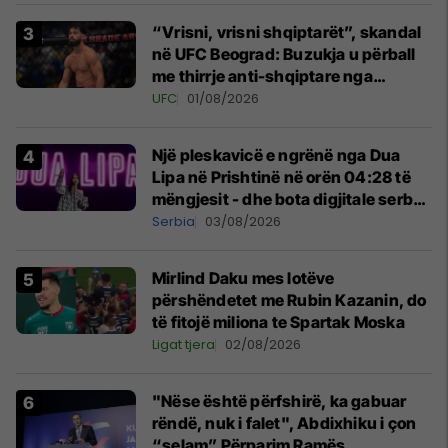
“Vrisni, vrisni shqiptarët”, skandal
në UFC Beograd: Buzukja u përball
me thirrje anti-shqiptare nga
tribunat
UFC
01/08/2026
Një pleskavicë e ngrënë nga Dua
Lipa në Prishtinë në orën 04:28 të
mëngjesit - dhe bota digjitale serbe
shpall gjendjen e luftës
Serbia
03/08/2026
Mirlind Daku mes lotëve
përshëndetet me Rubin Kazanin, do
të fitojë miliona te Spartak Moska
Ligat tjera
02/08/2026
"Nëse është përfshirë, ka gabuar
rëndë, nuk i falet", Abdixhiku i çon
“selam” Përparim Ramës