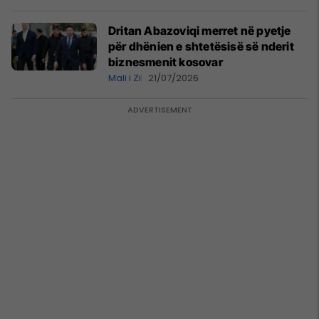
Dritan Abazoviqi merret në pyetje
për dhënien e shtetësisë së nderit
biznesmenit kosovar
Mali i Zi
21/07/2026