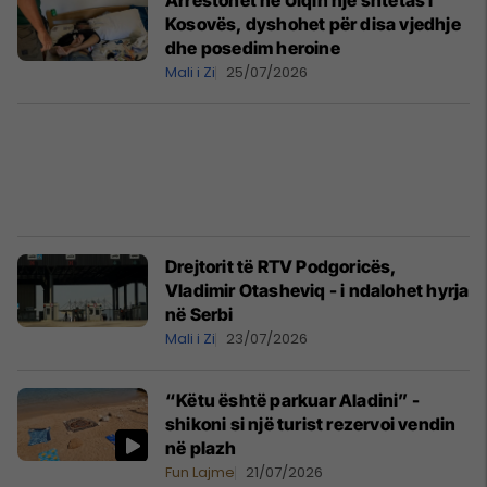
Arrestohet në Ulqin një shtetas i
Kosovës, dyshohet për disa vjedhje
dhe posedim heroine
Mali i Zi
25/07/2026
Drejtorit të RTV Podgoricës,
Vladimir Otasheviq - i ndalohet hyrja
në Serbi
Mali i Zi
23/07/2026
“Këtu është parkuar Aladini” -
shikoni si një turist rezervoi vendin
në plazh
Fun Lajme
21/07/2026