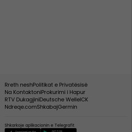
Rreth nesh
Politikat e Privatësisë
Na Kontaktoni
Prokurimi i Hapur
RTV Dukagjini
Deutsche Welle
ICK
Ndreqe.com
Shkabaj
Germin
Shkarkoje aplikacionin e Telegrafit