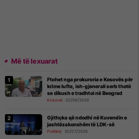
Më të lexuarat
Ftohet nga prokuroria e Kosovës për
krime lufte, ish-gjenerali serb thotë
se dikush e tradhtoi në Beograd
Kosovë
02/08/2026
Gjithçka që ndodhi në Kuvendin e
jashtëzakonshëm të LDK-së
Politikë
30/07/2026