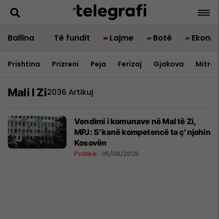
Ballina
Të fundit
Lajme
Botë
Ekono
Prishtina
Prizreni
Peja
Ferizaj
Gjakova
Mitrov
Mali I Zi
2036 Artikuj
Vendimi i komunave në Mal të Zi,
MPJ: S’kanë kompetencë ta ç’njohin
Kosovën
Politikë
05/08/2026