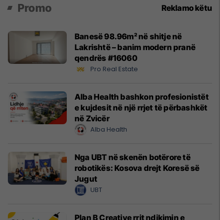
Promo
Reklamo këtu
Banesë 98.96m² në shitje në
Lakrishtë – banim modern pranë
qendrës #16060
Pro Real Estate
Alba Health bashkon profesionistët
e kujdesit në një rrjet të përbashkët
në Zvicër
Alba Health
Nga UBT në skenën botërore të
robotikës: Kosova drejt Koresë së
Jugut
UBT
Plan B Creative rrit ndikimin e