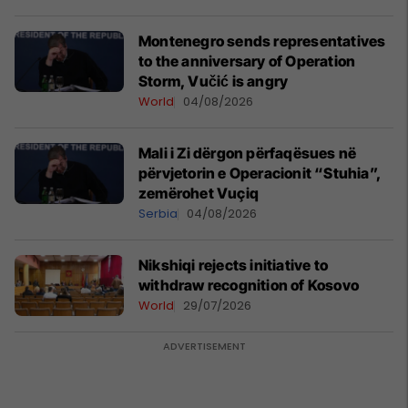
Montenegro sends representatives
to the anniversary of Operation
Storm, Vučić is angry
World
04/08/2026
Mali i Zi dërgon përfaqësues në
përvjetorin e Operacionit “Stuhia”,
zemërohet Vuçiq
Serbia
04/08/2026
Nikshiqi rejects initiative to
withdraw recognition of Kosovo
World
29/07/2026