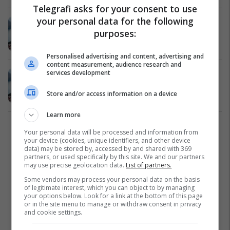
Telegrafi asks for your consent to use
your personal data for the following
Montenegro lifts visa-free regime
purposes:
for Russians
World
16/07/2026
Personalised advertising and content, advertising and
content measurement, audience research and
services development
Mali i Zi heq regjimin pa viza për
rusët
Store and/or access information on a device
Mali i Zi
16/07/2026
Learn more
1
Your personal data will be processed and information from
your device (cookies, unique identifiers, and other device
data) may be stored by, accessed by and shared with 369
partners, or used specifically by this site. We and our partners
may use precise geolocation data.
List of partners.
Some vendors may process your personal data on the basis
of legitimate interest, which you can object to by managing
your options below. Look for a link at the bottom of this page
or in the site menu to manage or withdraw consent in privacy
and cookie settings.