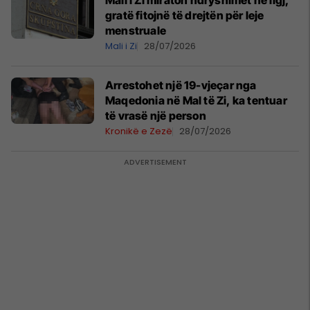
Mali i Zi miraton ndryshimet në ligj,
gratë fitojnë të drejtën për leje
menstruale
Mali i Zi
28/07/2026
Arrestohet një 19-vjeçar nga
Maqedonia në Mal të Zi, ka tentuar
të vrasë një person
Kronikë e Zezë
28/07/2026