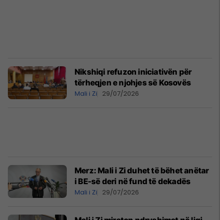
Nikshiqi refuzon iniciativën për
tërheqjen e njohjes së Kosovës
Mali i Zi
29/07/2026
Merz: Mali i Zi duhet të bëhet anëtar
i BE-së deri në fund të dekadës
Mali i Zi
29/07/2026