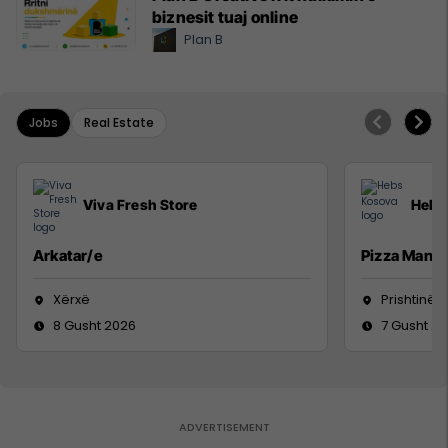
biznesit tuaj online
Plan B
Jobs
Real Estate
Viva Fresh Store
Hebs
Arkatar/e
Pizza Man
Xërxë
Prishtinë
8 Gusht 2026
7 Gusht 2