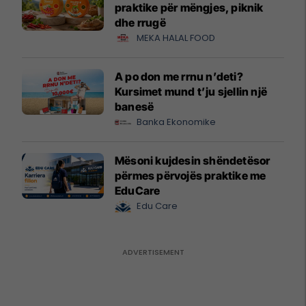
praktike për mëngjes, piknik
dhe rrugë
MEKA HALAL FOOD
A po don me rrnu n’deti?
Kursimet mund t’ju sjellin një
banesë
Banka Ekonomike
Mësoni kujdesin shëndetësor
përmes përvojës praktike me
EduCare
Edu Care