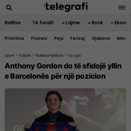
Ballina
Të fundit
Lajme
Botë
Ekono
Prishtina
Prizreni
Peja
Ferizaj
Gjakova
Mitrov
Sport
>
Futboll
>
Ndërkombëtare
>
La Liga
Anthony Gordon do të sfidojë yllin
e Barcelonës për një pozicion