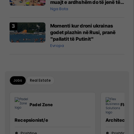
muajt e ardhshëm do të jenë të
pazakontë
Nga Bota
Momenti kur droni ukrainas
godet plazhin në Rusi, pranë
"pallatit të Putinit"
Evropa
Jobs
Real Estate
Padel Zone
Flex B
Recepsionist/e
Architect
Prishtine
Prishtinë