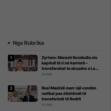
Nga Rubrika
Zyrtare: Marash Kumbulla nis
kapitull të ri në karrierë –
transferohet te skuadra e La
Ligas
La Liga
Real Madridi merr një vendim
radikal pas dështimit të
transferimit të Rodrit
La Liga