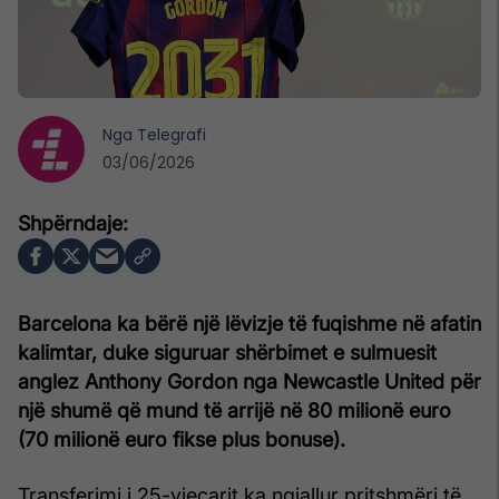
Nga
Telegrafi
03/06/2026
Barcelona ka bërë një lëvizje të fuqishme në afatin
kalimtar, duke siguruar shërbimet e sulmuesit
anglez Anthony Gordon nga Newcastle United për
një shumë që mund të arrijë në 80 milionë euro
(70 milionë euro fikse plus bonuse).
Transferimi i 25-vjeçarit ka ngjallur pritshmëri të