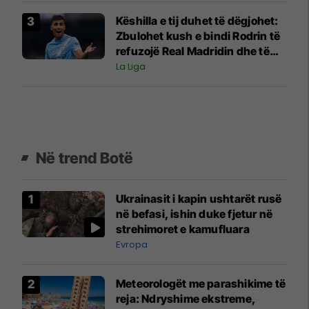
Këshilla e tij duhet të dëgjohet:
Zbulohet kush e bindi Rodrin të
refuzojë Real Madridin dhe të
pranojë ofertën e Barcelonës
La Liga
Në trend Botë
Ukrainasit i kapin ushtarët rusë
në befasi, ishin duke fjetur në
strehimoret e kamufluara
Evropa
Meteorologët me parashikime të
reja: Ndryshime ekstreme,