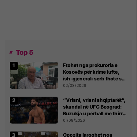
Top 5
Ftohet nga prokuroria e
Kosovës për krime lufte,
ish-gjenerali serb thotë se
dikush e tradhtoi në
02/08/2026
Beograd
“Vrisni, vrisni shqiptarët”,
skandal në UFC Beograd:
Buzukja u përball me thirrje
anti-shqiptare nga
01/08/2026
tribunat
Opozita largohet nga