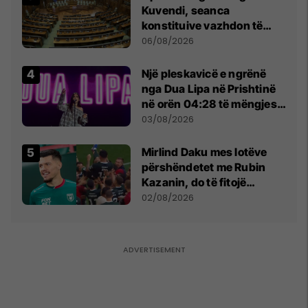
Kuvendi, seanca
konstituive vazhdon të
shtunën në orën 11:00
06/08/2026
Një pleskavicë e ngrënë
nga Dua Lipa në Prishtinë
në orën 04:28 të mëngjesit
- dhe bota digjitale serbe
03/08/2026
shpall gjendjen e luftës
Mirlind Daku mes lotëve
përshëndetet me Rubin
Kazanin, do të fitojë
miliona te Spartak Moska
02/08/2026