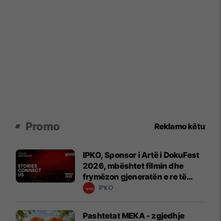
Promo
Reklamo këtu
IPKO, Sponsor i Artë i DokuFest
2026, mbështet filmin dhe
frymëzon gjeneratën e re të
krijuesve
IPKO
Pashtetat MEKA - zgjedhje