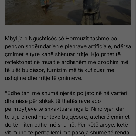
Mbyllja e Ngushticës së Hormuzit tashmë po
pengon shpërndarjen e plehrave artificiale, ndërsa
çmimet e tyre kanë shënuar rritje. Kjo pritet të
reflektohet në muajt e ardhshëm me prodhim më
të ulët bujqësor, furnizim më të kufizuar me
ushqime dhe rritje të çmimeve.
“Edhe tani më shumë njerëz po jetojnë në varfëri,
dhe nëse për shkak të thatësirave apo
përmbytjeve të shkaktuara nga El Niño vjen deri
te ulja e rendimenteve bujqësore, atëherë çmimet
do të rriten edhe më shumë. Për këtë arsye, këtë
vit mund të përballemi me pasoja shumë të rënda