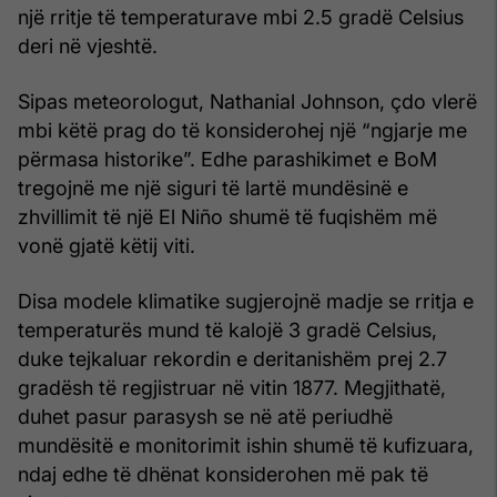
një rritje të temperaturave mbi 2.5 gradë Celsius
deri në vjeshtë.
Sipas meteorologut, Nathanial Johnson, çdo vlerë
mbi këtë prag do të konsiderohej një “ngjarje me
përmasa historike”. Edhe parashikimet e BoM
tregojnë me një siguri të lartë mundësinë e
zhvillimit të një El Niño shumë të fuqishëm më
vonë gjatë këtij viti.
Disa modele klimatike sugjerojnë madje se rritja e
temperaturës mund të kalojë 3 gradë Celsius,
duke tejkaluar rekordin e deritanishëm prej 2.7
gradësh të regjistruar në vitin 1877. Megjithatë,
duhet pasur parasysh se në atë periudhë
mundësitë e monitorimit ishin shumë të kufizuara,
ndaj edhe të dhënat konsiderohen më pak të