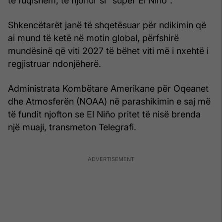
të fuqishëm, të njohur si “super El Niño”.
Shkencëtarët janë të shqetësuar për ndikimin që
ai mund të ketë në motin global, përfshirë
mundësinë që viti 2027 të bëhet viti më i nxehtë i
regjistruar ndonjëherë.
Administrata Kombëtare Amerikane për Oqeanet
dhe Atmosferën (NOAA) në parashikimin e saj më
të fundit njofton se El Niño pritet të nisë brenda
një muaji, transmeton Telegrafi.