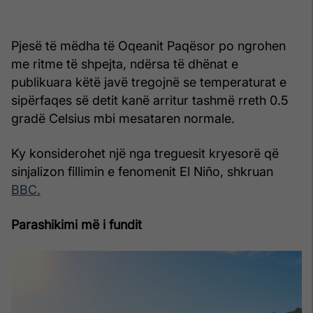
Pjesë të mëdha të Oqeanit Paqësor po ngrohen
me ritme të shpejta, ndërsa të dhënat e
publikuara këtë javë tregojnë se temperaturat e
sipërfaqes së detit kanë arritur tashmë rreth 0.5
gradë Celsius mbi mesataren normale.
Ky konsiderohet një nga treguesit kryesorë që
sinjalizon fillimin e fenomenit El Niño, shkruan
BBC.
Parashikimi më i fundit