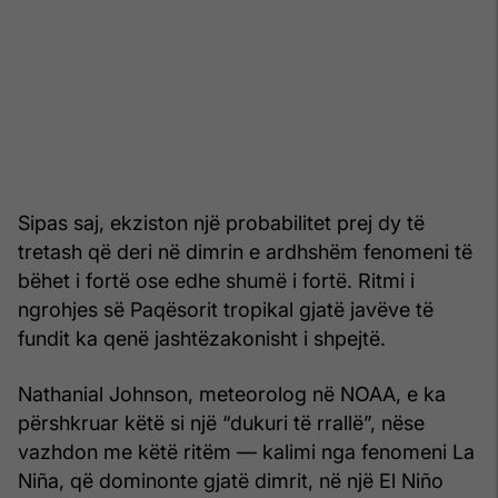
Sipas saj, ekziston një probabilitet prej dy të
tretash që deri në dimrin e ardhshëm fenomeni të
bëhet i fortë ose edhe shumë i fortë. Ritmi i
ngrohjes së Paqësorit tropikal gjatë javëve të
fundit ka qenë jashtëzakonisht i shpejtë.
Nathanial Johnson, meteorolog në NOAA, e ka
përshkruar këtë si një “dukuri të rrallë”, nëse
vazhdon me këtë ritëm — kalimi nga fenomeni La
Niña, që dominonte gjatë dimrit, në një El Niño