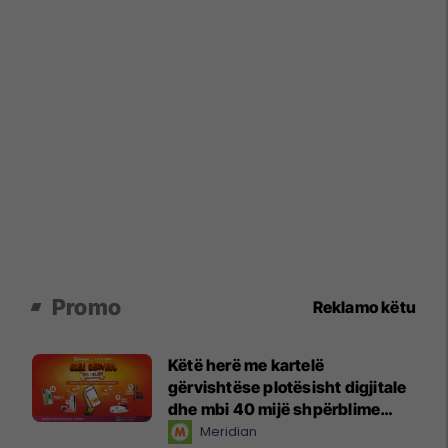
Promo
Reklamo këtu
Këtë herë me kartelë
gërvishtëse plotësisht digjitale
dhe mbi 40 mijë shpërblime
instant!
Meridian