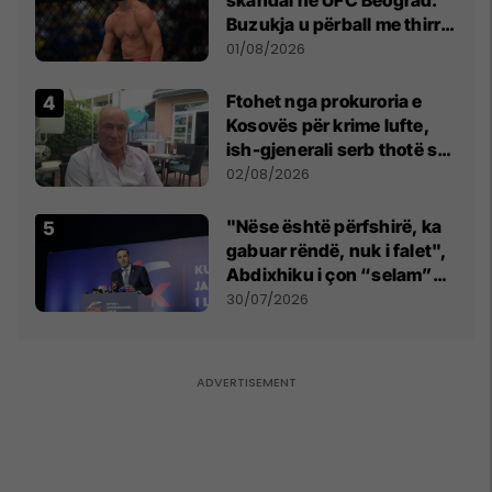
skandal në UFC Beograd:
Buzukja u përball me thirrje
anti-shqiptare nga
01/08/2026
tribunat
Ftohet nga prokuroria e
Kosovës për krime lufte,
ish-gjenerali serb thotë se
dikush e tradhtoi në
02/08/2026
Beograd
"Nëse është përfshirë, ka
gabuar rëndë, nuk i falet",
Abdixhiku i çon “selam”
Përparim Ramës
30/07/2026