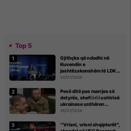
Top 5
Gjithçka që ndodhi në
Kuvendin e
jashtëzakonshëm të LDK-
së
30/07/2026
Pesë ditë pas marrjes së
detyrës, shefi i ri i ushtrisë
ukrainase urdhëron
kontroll të madh
26/07/2026
“Vrisni, vrisni shqiptarët”,