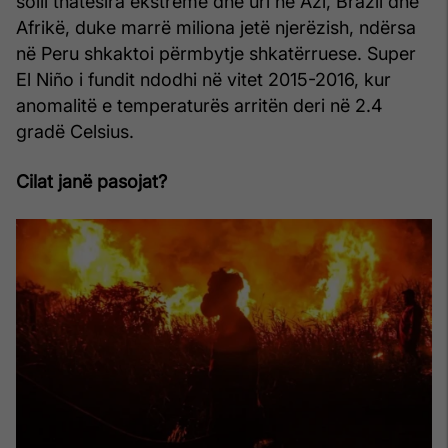
solli thatësira ekstreme dhe uri në Azi, Brazil dhe
Afrikë, duke marrë miliona jetë njerëzish, ndërsa
në Peru shkaktoi përmbytje shkatërruese. Super
El Niño i fundit ndodhi në vitet 2015-2016, kur
anomalitë e temperaturës arritën deri në 2.4
gradë Celsius.
Cilat janë pasojat?