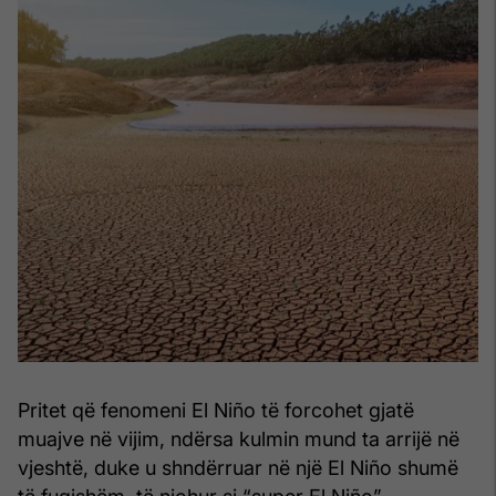
Pritet që fenomeni El Niño të forcohet gjatë
muajve në vijim, ndërsa kulmin mund ta arrijë në
vjeshtë, duke u shndërruar në një El Niño shumë