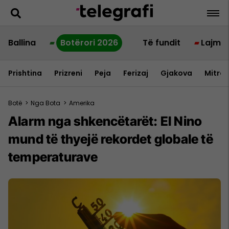
Ballina
Botërori 2026
Të fundit
Lajme
Prishtina
Prizreni
Peja
Ferizaj
Gjakova
Mitrov
Botë
>
Nga Bota
>
Amerika
Alarm nga shkencëtarët: El Nino
mund të thyejë rekordet globale të
temperaturave