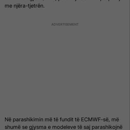
me njëra-tjetrën.
Në parashikimin më të fundit të ECMWF-së, më
shumë se gjysma e modeleve të saj parashikojnë