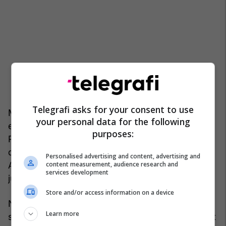
Telegrafi asks for your consent to use
Megjithëse çdo El Niño është i ndryshëm,
your personal data for the following
ekzistojnë disa modele tipike të ndikimit të tij.
purposes:
Përmbytjet janë të zakonshme në veri të Perusë
dhe jug të Ekuadorit, por mund të prekin edhe
Personalised advertising and content, advertising and
content measurement, audience research and
Afrikën Lindore, Azinë Qendrore dhe pjesët
services development
jugore të Amerikës së Veriut.
Store and/or access information on a device
Në anën tjetër, El Niño zakonisht ul aktivitetin e
Learn more
stuhive tropikale në Atlantik. Parashikuesit e motit