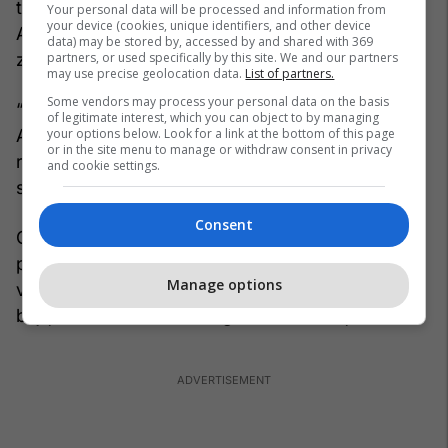
tashmë paralajmërojnë se sezoni i uraganeve në
Your personal data will be processed and information from
your device (cookies, unique identifiers, and other device
Atlantik këtë vit mund të jetë më i qetë se
data) may be stored by, accessed by and shared with 369
partners, or used specifically by this site. We and our partners
zakonisht.
may use precise geolocation data.
List of partners.
Some vendors may process your personal data on the basis
“Edhe pse kjo tingëllon si një lajm i mirë, për
of legitimate interest, which you can object to by managing
your options below. Look for a link at the bottom of this page
Amerikën Qendrore do të thotë shumë më pak
or in the site menu to manage or withdraw consent in privacy
reshje dhe mundësi më të mëdha për thatësira”,
and cookie settings.
shpjegoi profesorja Stephens.
Consent
Gjithashtu, rritet rreziku për thatësira dhe zjarre
pyjore në pjesë të Australisë, Indonezisë dhe
Manage options
veriut të Amerikës së Jugut, duke kërcënuar
bujqësinë dhe furnizimin global me ushqim.