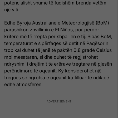
potencialisht shumë të fuqishëm brenda vetëm
një viti.
Edhe Byroja Australiane e Meteorologjisë (BoM)
parashikon zhvillimin e El Niños, por përdor
kritere më të rrepta për shpalljen e tij. Sipas BoM,
temperaturat e sipërfaqes së detit në Paqësorin
tropikal duhet të jenë të paktën 0.8 gradë Celsius
mbi mesataren, si dhe duhet të regjistrohet
ndryshimi i drejtimit të erërave tregtare në pjesën
perëndimore të oqeanit. Ky konsiderohet një
tregues se ngrohja e oqeanit ka filluar të ndikojë
edhe atmosferën.