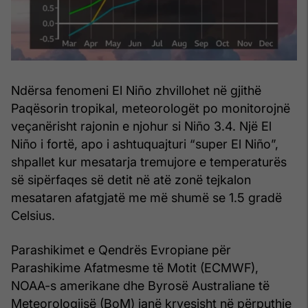
Ndërsa fenomeni El Niño zhvillohet në gjithë
Paqësorin tropikal, meteorologët po monitorojnë
veçanërisht rajonin e njohur si Niño 3.4. Një El
Niño i fortë, apo i ashtuquajturi “super El Niño”,
shpallet kur mesatarja tremujore e temperaturës
së sipërfaqes së detit në atë zonë tejkalon
mesataren afatgjatë me më shumë se 1.5 gradë
Celsius.
Parashikimet e Qendrës Evropiane për
Parashikime Afatmesme të Motit (ECMWF),
NOAA-s amerikane dhe Byrosë Australiane të
Meteorologjisë (BoM) janë kryesisht në përputhje