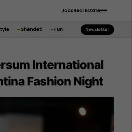
Jobs
Real Estate
style
Shëndeti
Fun
Newsletter
ersum International
htina Fashion Night