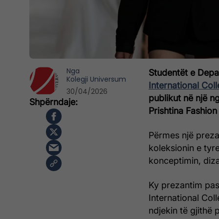
Nga
Studentët e Depa
Kolegji Universum
International Col
30/04/2026
publikut në një 
Prishtina Fashion
Përmes një prezan
koleksionin e tyre
konceptimin, diz
Ky prezantim pas
International Col
ndjekin të gjithë 