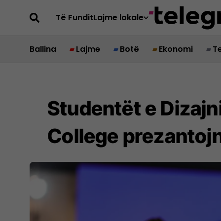
Të Fundit
Lajme lokale
Ballina
Lajme
Botë
Ekonomi
T
Studentët e Dizajn
College prezantojn