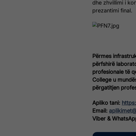
dhe zhvillimi i k
prezantimi final.
Përmes infrastruk
përfshirë laborat
profesionale të q
College u mundëso
përgatitjen profe
Apliko tani:
https
Email:
aplikimet
Viber & WhatsAp