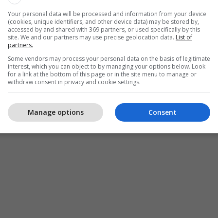
Your personal data will be processed and information from your device
(cookies, unique identifiers, and other device data) may be stored by,
accessed by and shared with 369 partners, or used specifically by this
site. We and our partners may use precise geolocation data.
List of
partners.
Some vendors may process your personal data on the basis of legitimate
interest, which you can object to by managing your options below. Look
for a link at the bottom of this page or in the site menu to manage or
withdraw consent in privacy and cookie settings.
Manage options
Consent