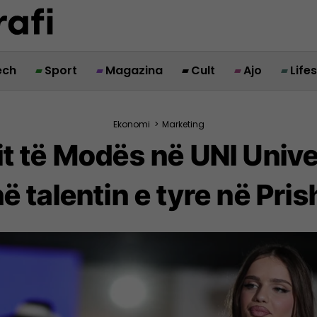
ech
Sport
Magazina
Cult
Ajo
Life
Ekonomi
>
Marketing
it të Modës në UNI Univ
ë talentin e tyre në Pris