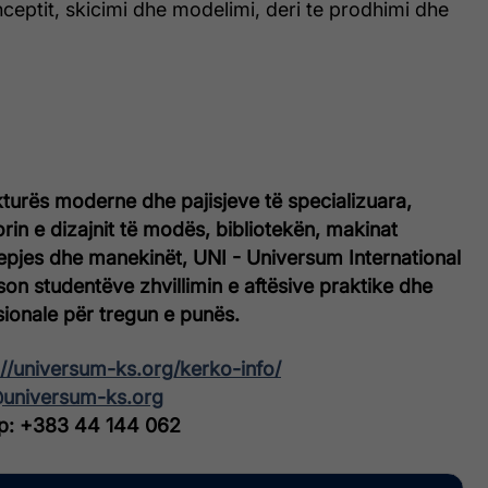
onceptit, skicimi dhe modelimi, deri te prodhimi dhe
turës moderne dhe pajisjeve të specializuara,
orin e dizajnit të modës, bibliotekën, makinat
epjes dhe manekinët, UNI - Universum International
n studentëve zhvillimin e aftësive praktike dhe
sionale për tregun e punës.
://universum-ks.org/kerko-info/
@universum-ks.org
p: +383 44 144 062