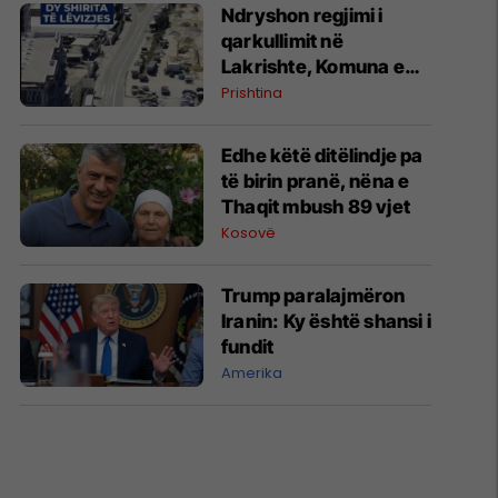
Ndryshon regjimi i
qarkullimit në
Lakrishte, Komuna e
Prishtinës ofron
Prishtina
shpjegime
Edhe këtë ditëlindje pa
të birin pranë, nëna e
Thaqit mbush 89 vjet
Kosovë
Trump paralajmëron
Iranin: Ky është shansi i
fundit
Amerika