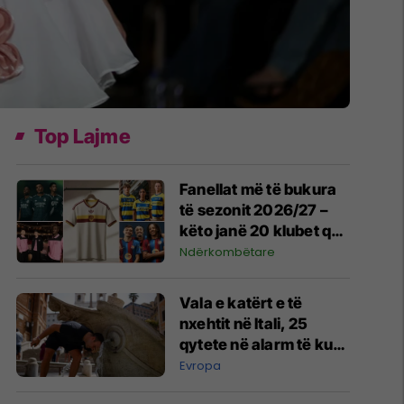
Top Lajme
Fanellat më të bukura
të sezonit 2026/27 –
këto janë 20 klubet që
spikatën me dizajnin e
Ndërkombëtare
tyre
Vala e katërt e të
nxehtit në Itali, 25
qytete në alarm të kuq
- probleme me
Evropa
mungesën e ujit