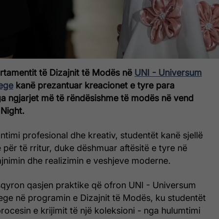
rtamentit të Dizajnit të Modës në
UNI - Universum
lege
kanë prezantuar kreacionet e tyre para
nga ngjarjet më të rëndësishme të modës në vend
 Night.
timi profesional dhe kreativ, studentët kanë sjellë
 për të rritur, duke dëshmuar aftësitë e tyre në
ajnimin dhe realizimin e veshjeve moderne.
qyron qasjen praktike që ofron UNI - Universum
lege në programin e Dizajnit të Modës, ku studentët
procesin e krijimit të një koleksioni - nga hulumtimi