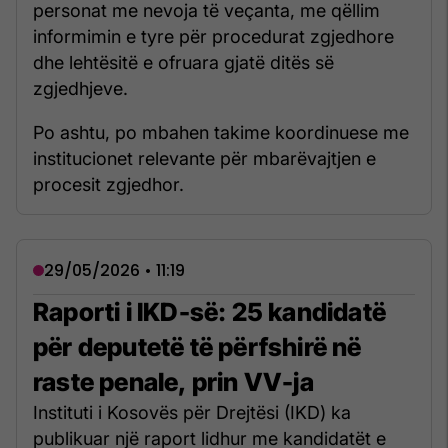
personat me nevoja të veçanta, me qëllim
informimin e tyre për procedurat zgjedhore
dhe lehtësitë e ofruara gjatë ditës së
zgjedhjeve.
Po ashtu, po mbahen takime koordinuese me
institucionet relevante për mbarëvajtjen e
procesit zgjedhor.
29/05/2026 • 11:19
Raporti i IKD-së: 25 kandidatë
për deputetë të përfshirë në
raste penale, prin VV-ja
Instituti i Kosovës për Drejtësi (IKD) ka
publikuar një raport lidhur me kandidatët e