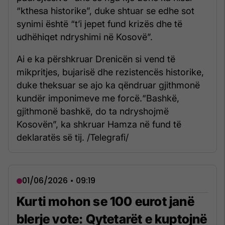
“kthesa historike”, duke shtuar se edhe sot
synimi është “t’i jepet fund krizës dhe të
udhëhiqet ndryshimi në Kosovë”.
Ai e ka përshkruar Drenicën si vend të
mikpritjes, bujarisë dhe rezistencës historike,
duke theksuar se ajo ka qëndruar gjithmonë
kundër imponimeve me forcë.“Bashkë,
gjithmonë bashkë, do ta ndryshojmë
Kosovën”, ka shkruar Hamza në fund të
deklaratës së tij. /Telegrafi/
01/06/2026 • 09:19
Kurti mohon se 100 eurot janë
blerje vote: Qytetarët e kuptojnë