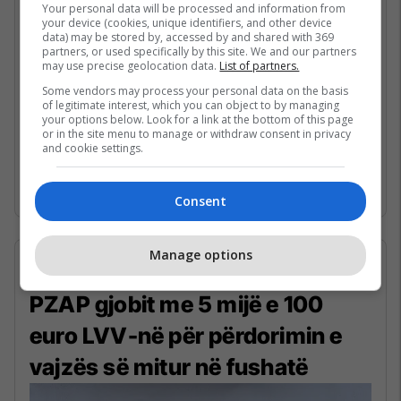
Your personal data will be processed and information from
your device (cookies, unique identifiers, and other device
Në reagimin e tij, KOMF thekson se
data) may be stored by, accessed by and shared with 369
partners, or used specifically by this site. We and our partners
pavarësisht thirrjeve të vazhdueshme për
may use precise geolocation data.
List of partners.
mosangazhimin e fëmijëve në aktivitetet
Some vendors may process your personal data on the basis
politike, subjektet politike po vazhdojnë t’i
of legitimate interest, which you can object to by managing
your options below. Look for a link at the bottom of this page
përfshijnë ata në fushata, duke cenuar të
or in the site menu to manage or withdraw consent in privacy
and cookie settings.
drejtat dhe mirëqenien e tyre.
Lajmi i plotë
KËTU
Consent
Manage options
03/06/2026 • 15:51
PZAP gjobit me 5 mijë e 100
euro LVV-në për përdorimin e
vajzës së mitur në fushatë