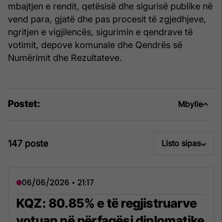
mbajtjen e rendit, qetësisë dhe sigurisë publike në
vend para, gjatë dhe pas procesit të zgjedhjeve,
ngritjen e vigjilencës, sigurimin e qendrave të
votimit, depove komunale dhe Qendrës së
Numërimit dhe Rezultateve.
Postet:
Mbylle
147 poste
Listo sipas
06/06/2026 • 21:17
KQZ: 80.85% e të regjistruarve
votuan në përfaqësi diplomatike