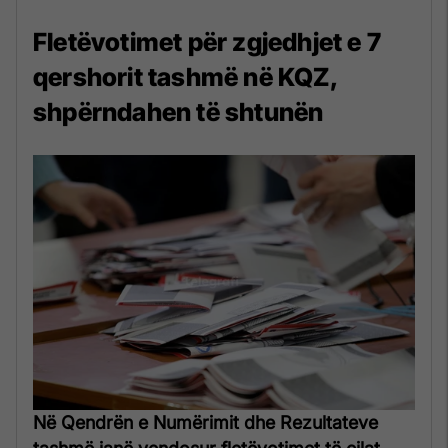
Fletëvotimet për zgjedhjet e 7
qershorit tashmë në KQZ,
shpërndahen të shtunën
Në Qendrën e Numërimit dhe Rezultateve