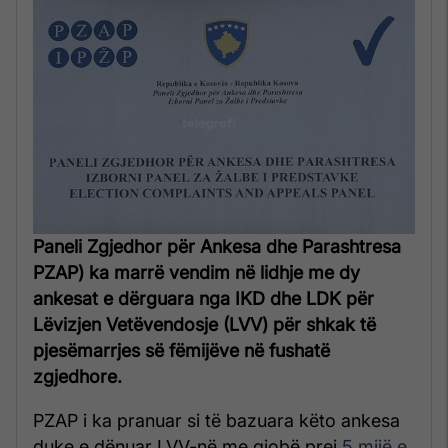
Paneli Zgjedhor për Ankesa dhe Parashtresa
PZAP) ka marrë vendim në lidhje me dy
ankesat e dërguara nga IKD dhe LDK për
Lëvizjen Vetëvendosje (LVV) për shkak të
pjesëmarrjes së fëmijëve në fushatë
zgjedhore.
PZAP i ka pranuar si të bazuara këto ankesa
duke e dënuar LVV-në me gjobë prej
5 mijë e