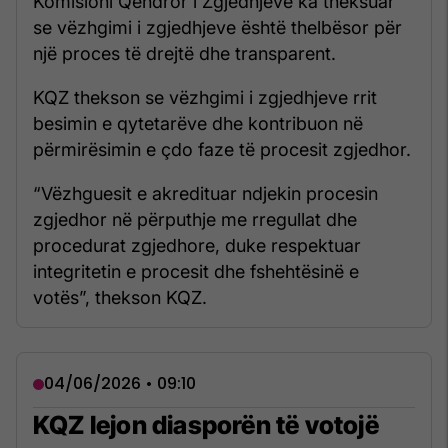
Komisioni Qendror i Zgjedhjeve ka theksuar
se vëzhgimi i zgjedhjeve është thelbësor për
një proces të drejtë dhe transparent.
KQZ thekson se vëzhgimi i zgjedhjeve rrit
besimin e qytetarëve dhe kontribuon në
përmirësimin e çdo faze të procesit zgjedhor.
“Vëzhguesit e akredituar ndjekin procesin
zgjedhor në përputhje me rregullat dhe
procedurat zgjedhore, duke respektuar
integritetin e procesit dhe fshehtësinë e
votës”, thekson KQZ.
04/06/2026 • 09:10
KQZ lejon diasporën të votojë