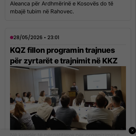
Aleanca për Ardhmërinë e Kosovës do të
mbajë tubim në Rahovec.
28/05/2026 • 23:01
KQZ fillon programin trajnues
për zyrtarët e trajnimit në KKZ
×
Në kuadër të përgatitjeve për organizimin e