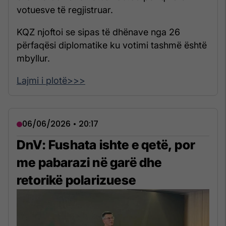
votuesve të regjistruar.
KQZ njoftoi se sipas të dhënave nga 26
përfaqësi diplomatike ku votimi tashmë është
mbyllur.
Lajmi i plotë>>>
06/06/2026 • 20:17
DnV: Fushata ishte e qetë, por
me pabarazi në garë dhe
retorikë polarizuese