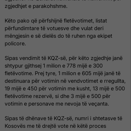
zgjedhjet e parakohshme.
Këto pako që përfshijnë fletëvotimet, listat
përfundimtare të votuesve dhe vulat deri
mëngjesin e së dielës do të ruhen nga ekipet
policore.
Sipas vendimit të KQZ-së, për këto zgjedhje janë
shtypur gjithsej 1 milion e 778 mijë e 300
fletëvotime. Prej tyre, 1 milion e 605 mijë janë të
destinuara për votimin në vendvotimet e rregullta,
19 mijë e 450 për votimin me kusht, 13 mijë e 500
fletëvotime rezervë, si dhe 3 mijë e 500 për
votimin e personave me nevoja të veçanta.
Sipas të dhënave të KQZ-së, numri i shtetasve të
Kosovës me të drejtë vote në këtë proces