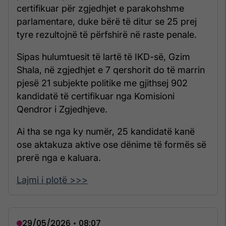
certifikuar për zgjedhjet e parakohshme
parlamentare, duke bërë të ditur se 25 prej
tyre rezultojnë të përfshirë në raste penale.
Sipas hulumtuesit të lartë të IKD-së, Gzim
Shala, në zgjedhjet e 7 qershorit do të marrin
pjesë 21 subjekte politike me gjithsej 902
kandidatë të certifikuar nga Komisioni
Qendror i Zgjedhjeve.
Ai tha se nga ky numër, 25 kandidatë kanë
ose aktakuza aktive ose dënime të formës së
prerë nga e kaluara.
Lajmi i plotë >>>
29/05/2026 • 08:07