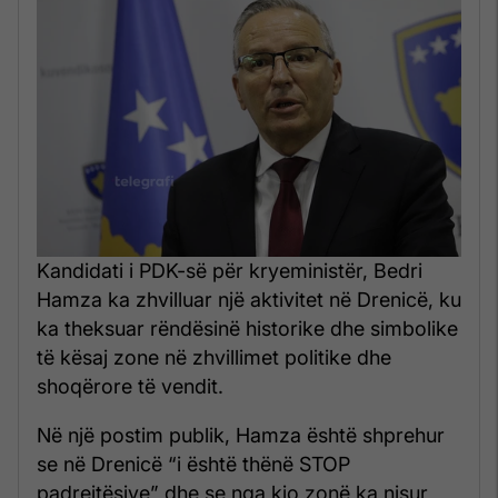
Kandidati i PDK-së për kryeministër, Bedri
Hamza ka zhvilluar një aktivitet në Drenicë, ku
ka theksuar rëndësinë historike dhe simbolike
të kësaj zone në zhvillimet politike dhe
shoqërore të vendit.
Në një postim publik, Hamza është shprehur
se në Drenicë “i është thënë STOP
padrejtësive” dhe se nga kjo zonë ka nisur