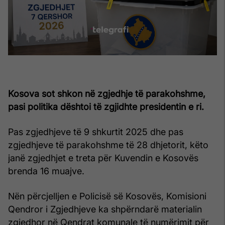
Kosova sot shkon në zgjedhje të parakohshme,
pasi politika dështoi të zgjidhte presidentin e ri.
Pas zgjedhjeve të 9 shkurtit 2025 dhe pas
zgjedhjeve të parakohshme të 28 dhjetorit, këto
janë zgjedhjet e treta për Kuvendin e Kosovës
brenda 16 muajve.
Nën përcjelljen e Policisë së Kosovës, Komisioni
Qendror i Zgjedhjeve ka shpërndarë materialin
zgjedhor në Qendrat komunale të numërimit për