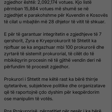
zgjedhor është: 2,092,174 votues. Kjo listë
përmban 15,884 votues më shumë se në
zgjedhjet e parakohshme për Kuvendin e Kosovës
të cilat u mbajtën më 28 dhjetor të vitit të shkuar.
E për të garantuar integritetin e zgjedhjeve të 7
qershorit, Zyra e Kryeprokurorit të Shtetit ka
njoftuar se ka angazhuar mbi 100 prokurorë dhe
zyrtarë të sistemit prokurorial, të cilët do të
mbikëqyrin procesin në të gjithë vendin deri në
përfundim të procesit zgjedhor.
Prokurori i Shtetit me këtë rast ka bërë thirrje
qytetarëve, subjekteve politike dhe organizatave
që të raportojnë çdo dyshim për keqpërdorim
ose manipulim të votës.
Pos Prokurorisë, përgatitjet për nesër i ka bërë