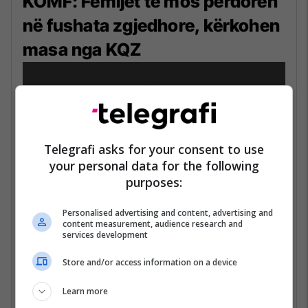
KOMF: Fëmijët të mos përdoren
në fushata zgjedhore, kërkohen
masa nga KQZ
Telegrafi asks for your consent to use
your personal data for the following
purposes:
Personalised advertising and content, advertising and
content measurement, audience research and
Koalicioni i Organizatave Joqeveritare për
services development
Mbrojtjen e Fëmijëve (KOMF) ka reaguar ndaj
Store and/or access information on a device
përfshirjes së fëmijëve në aktivitetet e
fushatës zgjedhore, duke kërkuar ndërhyrjen
Learn more
e Komisionit Qendror të Zgjedhjeve (KQZ).