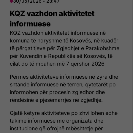
30/05/2026 • 23:47
KQZ vazhdon aktivitetet
informuese
KQZ vazhdon aktivitetet informuese në
komuna të ndryshme të Kosovës, në kuadër
të përgatitjeve për Zgjedhjet e Parakohshme
për Kuvendin e Republikës së Kosovës, të
cilat do të mbahen më 7 qershor 2026
Përmes aktiviteteve informuese në zyra dhe
shtande informuese në terren, qytetarët po
informohen për procesin zgjedhor dhe
rëndësinë e pjesëmarrjes në zgjedhje.
Gjatë këtyre aktiviteteve po zhvillohen edhe
takime informuese me organizata dhe
institucione që ofrojnë mbështetje për