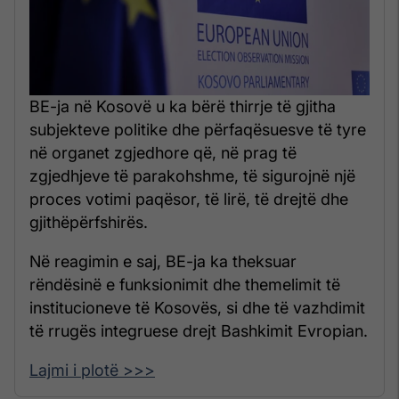
BE-ja në Kosovë u ka bërë thirrje të gjitha
subjekteve politike dhe përfaqësuesve të tyre
në organet zgjedhore që, në prag të
zgjedhjeve të parakohshme, të sigurojnë një
proces votimi paqësor, të lirë, të drejtë dhe
gjithëpërfshirës.
Në reagimin e saj, BE-ja ka theksuar
rëndësinë e funksionimit dhe themelimit të
institucioneve të Kosovës, si dhe të vazhdimit
të rrugës integruese drejt Bashkimit Evropian.
Lajmi i plotë >>>