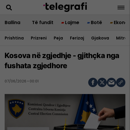
Ballina
Të fundit
Lajme
Botë
Ekono
Prishtina
Prizreni
Peja
Ferizaj
Gjakova
Mitrov
Kosova në zgjedhje - gjithçka nga
fushata zgjedhore
07/06/2026 • 00:01