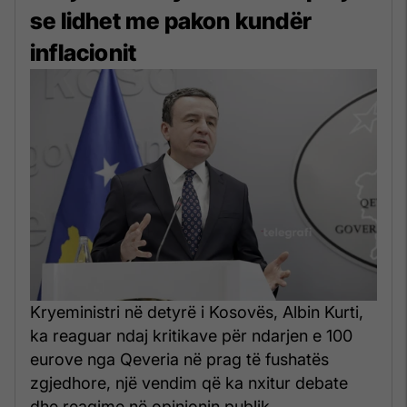
se lidhet me pakon kundër
inflacionit
Kryeministri në detyrë i Kosovës, Albin Kurti,
ka reaguar ndaj kritikave për ndarjen e 100
eurove nga Qeveria në prag të fushatës
zgjedhore, një vendim që ka nxitur debate
dhe reagime në opinionin publik.