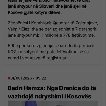
tashmë janë vendosur fletëvotimet të cilat
janë shtypur në Slloveni dhe janë sjell në
Kosovë gjatë këtyre ditëve.
Zëdhënësi i Komisionit Qendror të Zgjedhjeve,
Valmir Elezi tha se për zgjedhjet e 7 qershorit
janë shtypur mbi 1 milionë e 778 fletëvotime.
Edhe për këto zgjedhje sikur ndodh përherë
KQZ ka shtypur më pak fletëvotime se sa
numri i votuesve të regjistruar.
01/06/2026 • 09:22
Bedri Hamza: Nga Drenica do të
vazhdojë ndryshimi i Kosovës