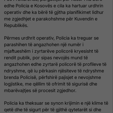
edhe Policia e Kosovës e cila ka hartuar urdhrin
operativ dhe ka bërë të gjitha planifikimet lidhur
me zgjedhjet e parakohshme për Kuvendin e
Republikës.
Përmes urdhrit operativ, Policia ka treguar se
parashihen të angazhohen një numër i
mjaftueshëm i zyrtarëve policorë kryesisht të
rendit publik, por sipas nevojës mund të
angazhohen edhe zyrtarë policorë të profileve të
ndryshme, që iu përkasin njësiteve të ndryshme
brenda Policisë, përfshirë pajisjet e nevojshme
logjistike, me qëllim të ofrimit të sigurisë dhe
mbarëvajtjes së procesit zgjedhor.
Policia ka theksuar se synon krijimin e një klime të
qetë dhe të sigurt për të gjithë qytetarët si dhe