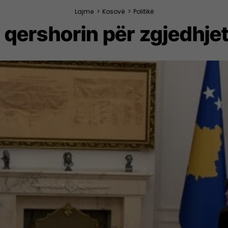
Lajme
>
Kosovë
>
Politikë
 qershorin për zgjedhj