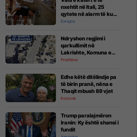
Vala e katërt e të
nxehtit në Itali, 25
qytete në alarm të kuq
- probleme me
Evropa
mungesën e ujit
Ndryshon regjimi i
qarkullimit në
Lakrishte, Komuna e
Prishtinës ofron
Prishtina
shpjegime
Edhe këtë ditëlindje pa
të birin pranë, nëna e
Thaqit mbush 89 vjet
Kosovë
Trump paralajmëron
Iranin: Ky është shansi i
fundit
Amerika