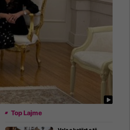
Top Lajme