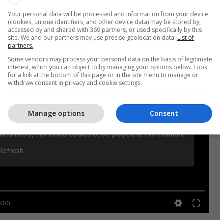
Your personal data will be processed and information from your device
(cookies, unique identifiers, and other device data) may be stored by,
Albin Kurti dhe partitë opozitare nuk arritën
accessed by and shared with 369 partners, or used specifically by this
jedhjen e presidentit të ri./Telegrafi/
site. We and our partners may use precise geolocation data.
List of
partners.
Some vendors may process your personal data on the basis of legitimate
interest, which you can object to by managing your options below. Look
for a link at the bottom of this page or in the site menu to manage or
withdraw consent in privacy and cookie settings.
Manage options
Consent