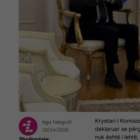
Kryetari i Komisi
Nga
Telegrafi
deklaruar se përg
29/04/2026
nuk është i leht