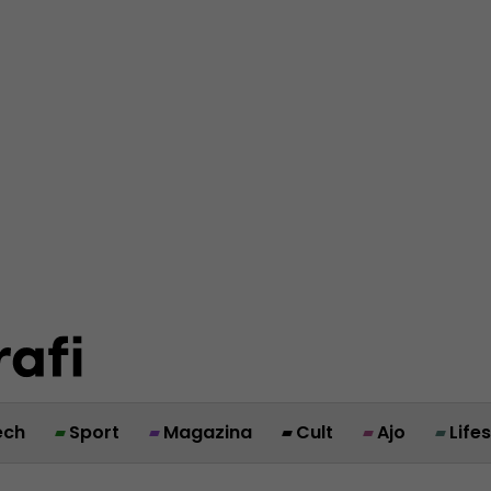
ech
Sport
Magazina
Cult
Ajo
Life