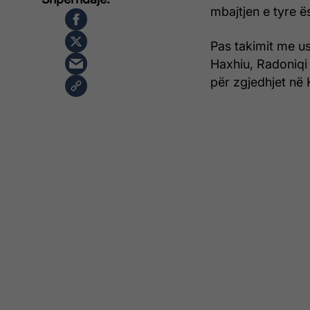
mbajtjen e tyre ë
Pas takimit me us
Haxhiu, Radoniqi 
për zgjedhjet në