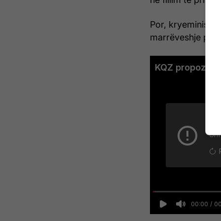
Por, kryeministri 
marrëveshje për zg