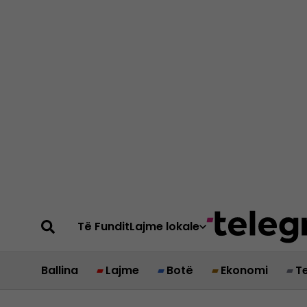
Të Fundit
Lajme lokale
Ballina
Lajme
Botë
Ekonomi
T