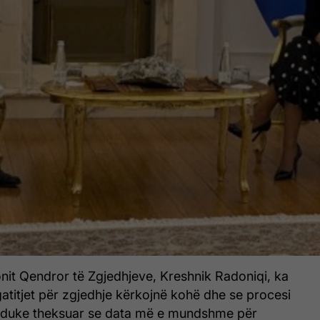
onit Qendror të Zgjedhjeve, Kreshnik Radoniqi, ka
atitjet për zgjedhje kërkojnë kohë dhe se procesi
ë, duke theksuar se data më e mundshme për