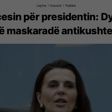
Lajme
>
Kosovë
>
Politikë
cesin për presidentin: 
jë maskaradë antikusht