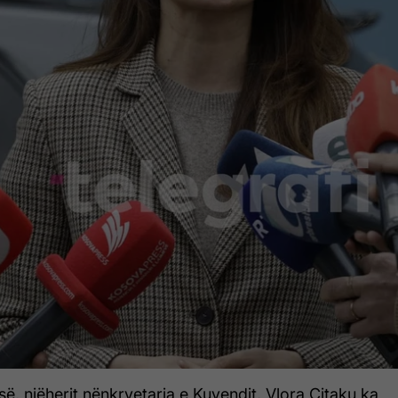
ë, njëherit nënkryetarja e Kuvendit, Vlora Çitaku ka