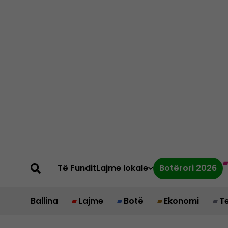
Të Fundit
Lajme lokale
Botërori 2026
Ballina
Lajme
Botë
Ekonomi
T