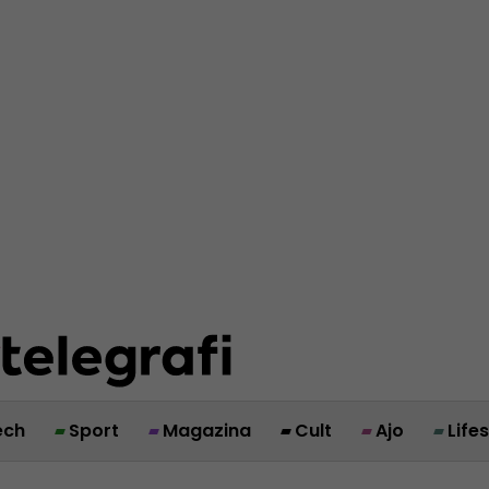
ech
Sport
Magazina
Cult
Ajo
Life