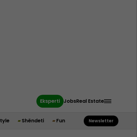
Eksperti
Jobs
Real Estate
style
Shëndeti
Fun
Newsletter