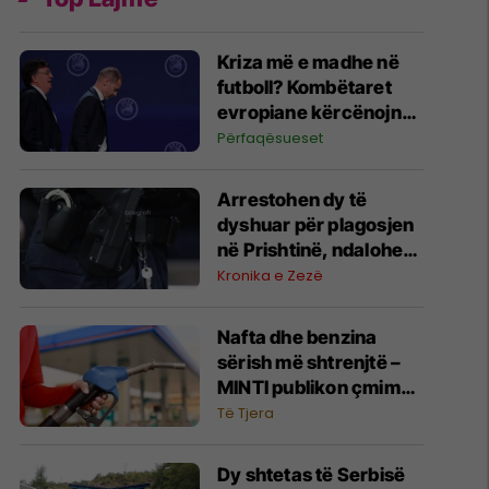
Kriza më e madhe në
futboll? Kombëtaret
evropiane kërcënojnë
me bojkot të Kupës së
Përfaqësueset
Botës
Arrestohen dy të
dyshuar për plagosjen
në Prishtinë, ndalohen
për 48 orë
Kronika e Zezë
Nafta dhe benzina
sërish më shtrenjtë –
MINTI publikon çmimet
e derivateve
Të Tjera
Dy shtetas të Serbisë