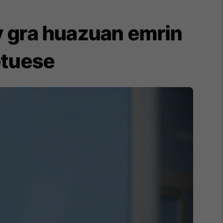
Dy gra huazuan emrin
etuese