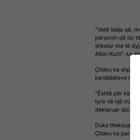
“Vetë ideja që, me
personin që do të
shkelur me të dyj
Albin Kurti”, ka s
Çitaku ka shprehu
kandidateve në k
“Është për keqar
tyre në një mask
deklaruar ajo.
Duke theksuar sak
Çitaku ka paralaj