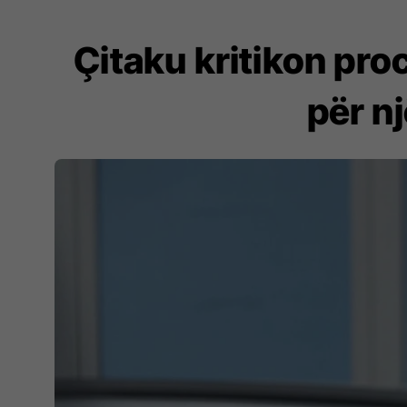
Çitaku kritikon pro
për n