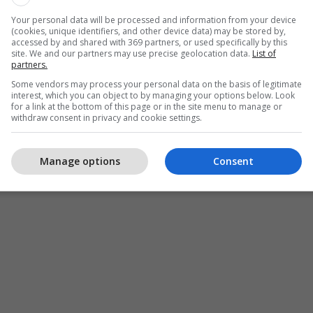
rifikuar shumë për të pasur liri, pavarësi dhe
Your personal data will be processed and information from your device
(cookies, unique identifiers, and other device data) may be stored by,
 nuk do të lejojmë përmbysjen dhe rrënimin e
accessed by and shared with 369 partners, or used specifically by this
site. We and our partners may use precise geolocation data.
List of
htë ndërtuar me aq shumë mund”, ka thënë ajo.
partners.
Some vendors may process your personal data on the basis of legitimate
ërdorur edhe një shprehje popullore për të
interest, which you can object to by managing your options below. Look
for a link at the bottom of this page or in the site menu to manage or
n: “Zullumi këputet prej së trashi”. /Telegrafi/
withdraw consent in privacy and cookie settings.
Manage options
Consent