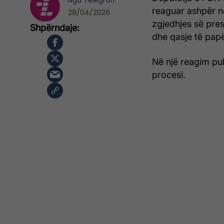
Nga
Telegrafi
reaguar ashpër nd
28/04/2026
zgjedhjes së pres
dhe qasje të papë
Në një reagim pub
procesi.