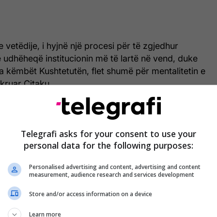
 vetëdije, i hyjnë një procesi për të zgjedhur
 udhëheqë institucionin më të lartë në vend, duke
a këmbët Kushtetutën, flet shumë për mentalitetin e
hkruar Çitaku.
r gjithashtu keqardhje për përfshirjen e disa
ëtë proces.
Telegrafi asks for your consent to use your
personal data for the following purposes:
dhje që dy gra kanë pranuar të huazojnë emrin e
aradë të rrezikshme dhe antikushtetuese”, ka
Personalised advertising and content, advertising and content
measurement, audience research and services development
rificat e qytetarëve për ndërtimin e institucioneve,
Store and/or access information on a device
mëruar kundër, siç e quan ajo, rrënimit të tyre.
Learn more