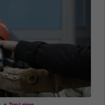
Top Lajme