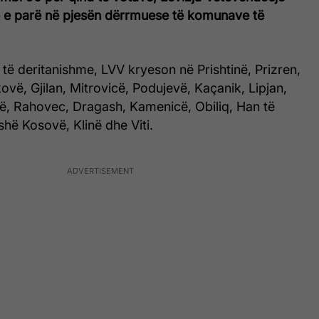
ë e parë në pjesën dërrmuese të komunave të
 të deritanishme, LVV kryeson në Prishtinë, Prizren,
kovë, Gjilan, Mitrovicë, Podujevë, Kaçanik, Lipjan,
kë, Rahovec, Dragash, Kamenicë, Obiliq, Han të
shë Kosovë, Klinë dhe Viti.