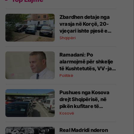
Zbardhen detaje nga
vrasja në Korçë, 20-
vjeçari ishte pjesë e
Forcave të Armatosura
Shqipëri
Ramadani: Po
alarmojmë për shkelje
të Kushtetutës, VV-ja
po e çon Kosovën drejt
Politikë
pakushtetutshmërisë
​Pushues nga Kosova
drejt Shqipërisë, në
pikën kufitare të
Morinit mbi 41 mijë
Kosovë
hyrje për 12 orë
Real Madridi nderon