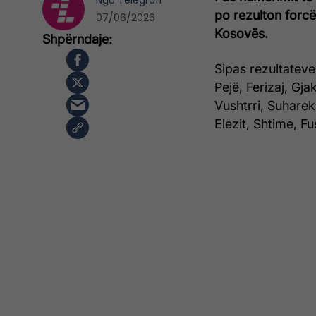
Nga
Telegrafi
po rezulton forc
07/06/2026
Kosovës.
Sipas rezultateve
Pejë, Ferizaj, Gja
Vushtrri, Suhare
Elezit, Shtime, Fu