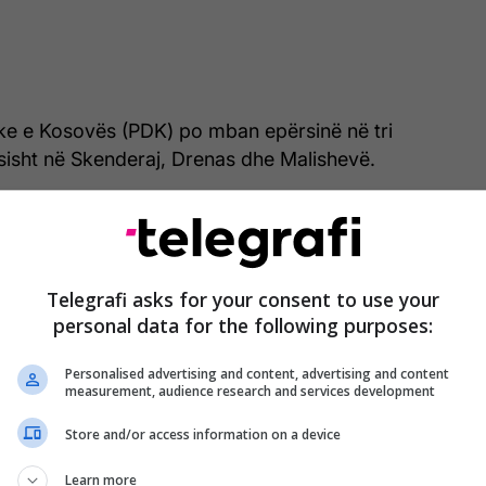
ke e Kosovës (PDK) po mban epërsinë në tri
isht në Skenderaj, Drenas dhe Malishevë.
Telegrafi asks for your consent to use your
personal data for the following purposes:
Personalised advertising and content, advertising and content
measurement, audience research and services development
Store and/or access information on a device
Learn more