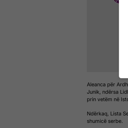
Aleanca për Ard
Junik, ndërsa Li
prin vetëm në Ist
Ndërkaq, Lista S
shumicë serbe.