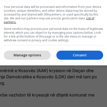
Your personal data will be processed and information from your device
(cookies, unique identifiers, and other device data) may be stored by,
accessed by and shared with 369 partners, or used specifically by this
site. We and our partners may use precise geolocation data.
List of
partners.
Some vendors may process your personal data on the basis of legitimate
interest, which you can object to by managing your options below. Look
for a link at the bottom of this page or in the site menu to manage or
withdraw consent in privacy and cookie settings.
Manage options
Consent
hmërinë e Kosovës (AAK) kryeson në Deçan dhe
dhja Demokratike e Kosovës (LDK) deri më tani po
og.
erbe vazhdon të kryesojë në dhjetë komunat me