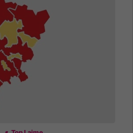
Top Lajme