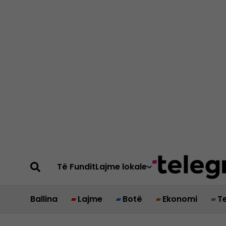
Të Fundit
Lajme lokale
Ballina
Lajme
Botë
Ekonomi
T