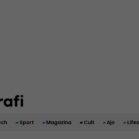
ech
Sport
Magazina
Cult
Ajo
Life