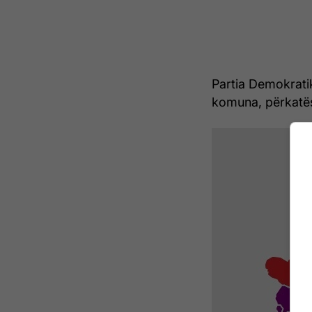
Partia Demokrati
komuna, përkatës