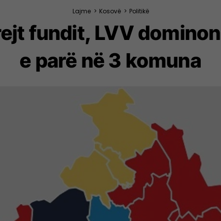
Lajme
>
Kosovë
>
Politikë
rejt fundit, LVV domino
e parë në 3 komuna