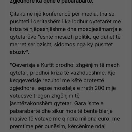
zgjedhore ka qenë e pabarabartë.
Çitaku në një konferencë për media, tha se
pushteti i deritashëm i ka lodhur qytetarët me
kriza të njëpasnjëshme dhe mospjesëmarrja e
qytetarëve “është mesazh politik, që duhet të
merret seriozisht, sidomos nga ky pushtet
abuziv”.
“Qeverisja e Kurtit prodhoi zhgënjim të madh
qytetar, prodhoi kriza të vazhdueshme. Kjo
keqqeverisje rezultoi me këtë protestë
zgjedhore, sepse mosdalja e rreth 200 mijë
votuesve tregon zhgënjim të
jashtëzakonshëm qytetar. Gara ishte e
pabarabartë dhe sikur mos të bënte blerje
masive të votave me qindra miliona euro, me
premtime për punësim, kërcënime ndaj