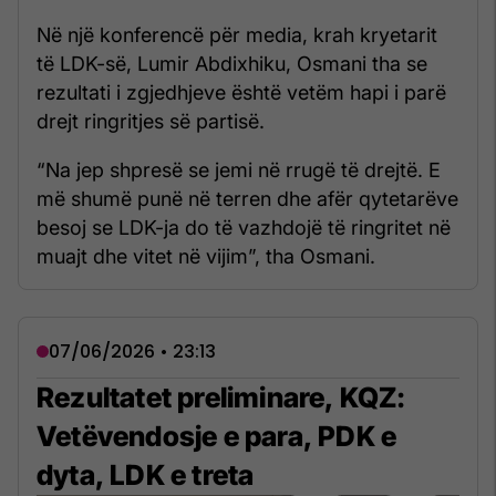
Në një konferencë për media, krah kryetarit
të LDK-së, Lumir Abdixhiku, Osmani tha se
rezultati i zgjedhjeve është vetëm hapi i parë
drejt ringritjes së partisë.
“Na jep shpresë se jemi në rrugë të drejtë. E
më shumë punë në terren dhe afër qytetarëve
besoj se LDK-ja do të vazhdojë të ringritet në
muajt dhe vitet në vijim”, tha Osmani.
07/06/2026 • 23:13
Rezultatet preliminare, KQZ:
Vetëvendosje e para, PDK e
dyta, LDK e treta