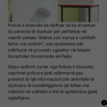
Policia e Kosovës ka njoftuar se ka arrestuar
dy persona të dyshuar për përfshirje në
veprën penale “dhënia ose marrja e ryshfetit
lidhur me votimin”, pas dyshimeve për
ndërhyrje në procesin zgjedhor në fshatin
Gorazhdec të komunës së Pejës.
Sipas njoftimit zyrtar nga Policia e Kosovës,
veprimet policore janë ndërmarrë pas
pranimit të një informacioni për aktivitete të
dyshuara të kundërligjshme që lidhen me
ndikimin në vullnetin e lirë të qytetarëve gjatë
zgjedhjeve.
×