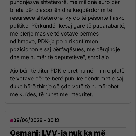
punonjësve shtetërorë, me milionë euro për
bileta për diasporën dhe keqpërdorim të
resurseve shtetërore, ky do të pësonte fiasko
politike. Përkundër kësaj gare të pabarabartë,
me blerje masive të votave përmes
ndihmave, PDK-ja po e rikonfirmon
pozicionon e saj përfaqësues, me përqindje
dhe me numër të deputetëve”, shtoi ajo.
Ajo bëri të ditur PDK e pret numërimin e plotë
të votave për të bërë publike qëndrimet e saj,
duke bërë thirrje që çdo votë të numërohet
me kujdes, të ruhet me integritet.
08/06/2026 • 00:12
Osmani: LVV-ja nuk ka më