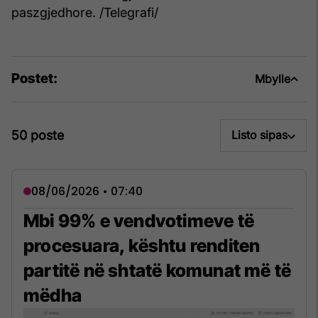
paszgjedhore. /Telegrafi/
Postet:
Mbylle
50 poste
Listo sipas
08/06/2026 • 07:40
Mbi 99% e vendvotimeve të
procesuara, kështu renditen
partitë në shtatë komunat më të
mëdha