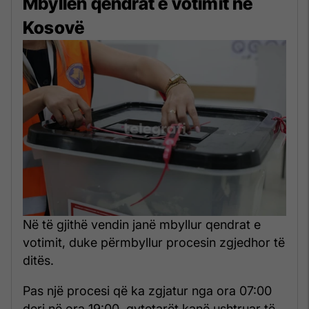
Mbyllen qendrat e votimit në
Kosovë
Në të gjithë vendin janë mbyllur qendrat e
votimit, duke përmbyllur procesin zgjedhor të
ditës.
Pas një procesi që ka zgjatur nga ora 07:00
deri në ora 19:00, qytetarët kanë ushtruar të