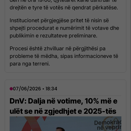
drejtën e tyre të votës në qendrat përkatëse.
Institucionet përgjegjëse pritet të nisin së
shpejti procedurat e numërimit të votave dhe
publikimin e rezultateve preliminare.
Procesi është zhvilluar në përgjithësi pa
probleme të mëdha, sipas informacioneve të
para nga terreni.
07/06/2026 • 18:34
DnV: Dalja në votime, 10% më e
ulët se në zgjedhjet e 2025-tës