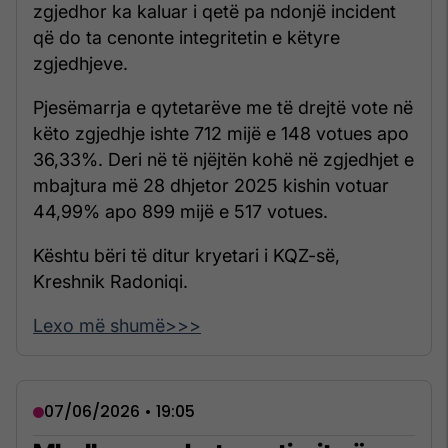
zgjedhor ka kaluar i qetë pa ndonjë incident
që do ta cenonte integritetin e këtyre
zgjedhjeve.
Pjesëmarrja e qytetarëve me të drejtë vote në
këto zgjedhje ishte 712 mijë e 148 votues apo
36,33%. Deri në të njëjtën kohë në zgjedhjet e
mbajtura më 28 dhjetor 2025 kishin votuar
44,99% apo 899 mijë e 517 votues.
Kështu bëri të ditur kryetari i KQZ-së,
Kreshnik Radoniqi.
Lexo më shumë>>>
07/06/2026 • 19:05