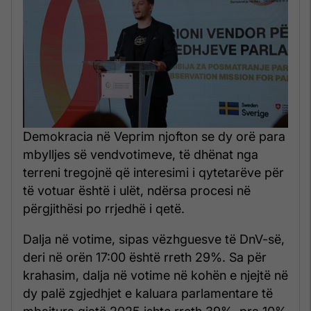
Demokracia në Veprim njofton se dy orë para
mbylljes së vendvotimeve, të dhënat nga
terreni tregojnë që interesimi i qytetarëve për
të votuar është i ulët, ndërsa procesi në
përgjithësi po rrjedhë i qetë.
Dalja në votime, sipas vëzhguesve të DnV-së,
deri në orën 17:00 është rreth 29%. Sa për
krahasim, dalja në votime në kohën e njejtë në
dy palë zgjedhjet e kaluara parlamentare të