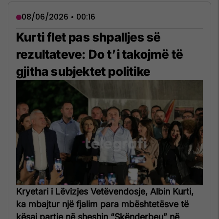
08/06/2026 • 00:16
Kurti flet pas shpalljes së
rezultateve: Do t’i takojmë të
gjitha subjektet politike
Kryetari i Lëvizjes Vetëvendosje, Albin Kurti,
ka mbajtur një fjalim para mbështetësve të
kësaj partie në sheshin “Skënderbeu” në