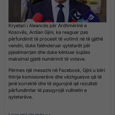
Kryetari i Aleancës për Ardhmërinë e
Kosovës, Ardian Gjini, ka reaguar pas
përfundimit të procesit të votimit në të gjithë
vendin, duke falënderuar qytetarët për
pjesëmarrjen dhe duke kërkuar kujdes
maksimal gjatë numërimit të votave.
Përmes një mesazhi në Facebook, Gjini u bëri
thirrje komisionerëve dhe vëzhguesve që të
jenë korrektë dhe të sigurojnë që rezultati
përfundimtar të pasqyrojë vullnetin e
qytetarëve.
Lexo më shumë>>>