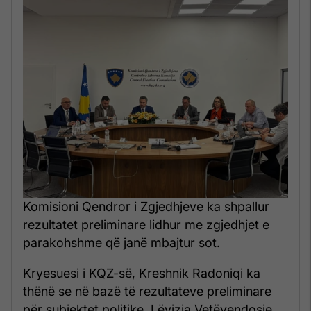
Komisioni Qendror i Zgjedhjeve ka shpallur
rezultatet preliminare lidhur me zgjedhjet e
parakohshme që janë mbajtur sot.
Kryesuesi i KQZ-së, Kreshnik Radoniqi ka
thënë se në bazë të rezultateve preliminare
për subjektet politike, Lëvizja Vetëvendosje