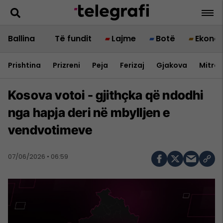
Ballina
Të fundit
Lajme
Botë
Ekono
Prishtina
Prizreni
Peja
Ferizaj
Gjakova
Mitrov
Kosova votoi - gjithçka që ndodhi
nga hapja deri në mbylljen e
vendvotimeve
07/06/2026 • 06:59