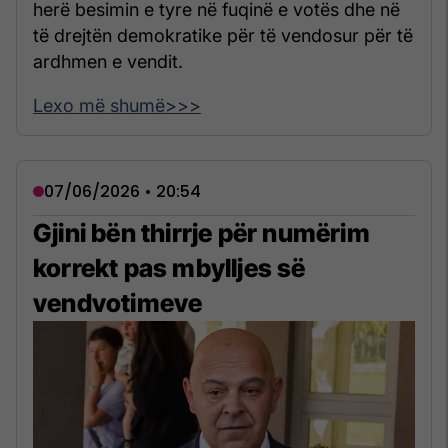
herë besimin e tyre në fuqinë e votës dhe në
të drejtën demokratike për të vendosur për të
ardhmen e vendit.
Lexo më shumë>>>
07/06/2026 • 20:54
Gjini bën thirrje për numërim
korrekt pas mbylljes së
vendvotimeve