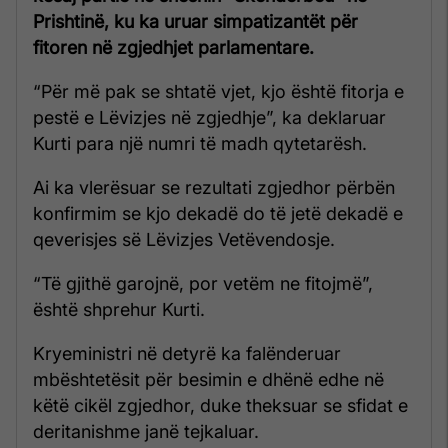
Prishtinë, ku ka uruar simpatizantët për
fitoren në zgjedhjet parlamentare.
“Për më pak se shtatë vjet, kjo është fitorja e
pestë e Lëvizjes në zgjedhje”, ka deklaruar
Kurti para një numri të madh qytetarësh.
Ai ka vlerësuar se rezultati zgjedhor përbën
konfirmim se kjo dekadë do të jetë dekadë e
qeverisjes së Lëvizjes Vetëvendosje.
“Të gjithë garojnë, por vetëm ne fitojmë”,
është shprehur Kurti.
Kryeministri në detyrë ka falënderuar
mbështetësit për besimin e dhënë edhe në
këtë cikël zgjedhor, duke theksuar se sfidat e
deritanishme janë tejkaluar.