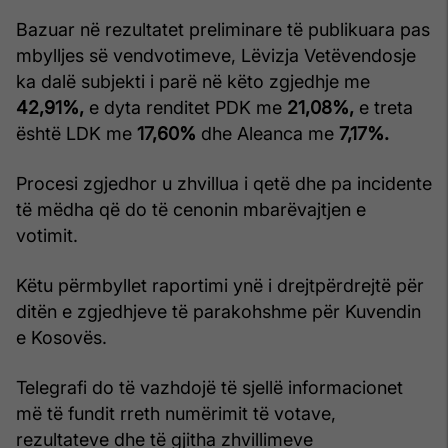
Bazuar në rezultatet preliminare të publikuara pas
mbylljes së vendvotimeve, Lëvizja Vetëvendosje
ka dalë subjekti i parë në këto zgjedhje me
42,91%,
e dyta renditet PDK me
21,08%,
e treta
është LDK me
17,60%
dhe Aleanca me
7,17%.
Procesi zgjedhor u zhvillua i qetë dhe pa incidente
të mëdha që do të cenonin mbarëvajtjen e
votimit.
Këtu përmbyllet raportimi ynë i drejtpërdrejtë për
ditën e zgjedhjeve të parakohshme për Kuvendin
e Kosovës.
Telegrafi do të vazhdojë të sjellë informacionet
më të fundit rreth numërimit të votave,
rezultateve dhe të gjitha zhvillimeve