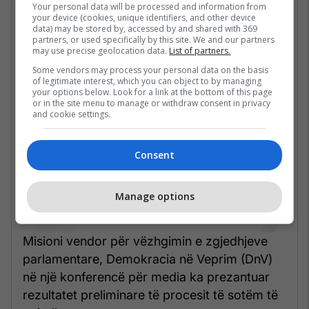
Your personal data will be processed and information from
07/06/2026 • 20:57
your device (cookies, unique identifiers, and other device
data) may be stored by, accessed by and shared with 369
partners, or used specifically by this site. We and our partners
DnV publikon rezultatet
may use precise geolocation data.
List of partners.
preliminare, LVV kryeson garën
Some vendors may process your personal data on the basis
of legitimate interest, which you can object to by managing
your options below. Look for a link at the bottom of this page
or in the site menu to manage or withdraw consent in privacy
and cookie settings.
Consent
Manage options
Misioni vendor për vëzhgimin e zgjedhjeve
parlamentare, Demokracia në Veprim (DnV)
në një konferencë për media ka prezantuar
rezultatet preliminare të procesit të sotëm të