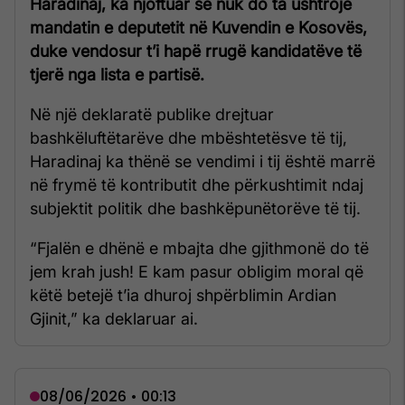
Haradinaj, ka njoftuar se nuk do ta ushtrojë
mandatin e deputetit në Kuvendin e Kosovës,
duke vendosur t’i hapë rrugë kandidatëve të
tjerë nga lista e partisë.
Në një deklaratë publike drejtuar
bashkëluftëtarëve dhe mbështetësve të tij,
Haradinaj ka thënë se vendimi i tij është marrë
në frymë të kontributit dhe përkushtimit ndaj
subjektit politik dhe bashkëpunëtorëve të tij.
“Fjalën e dhënë e mbajta dhe gjithmonë do të
jem krah jush! E kam pasur obligim moral që
këtë betejë t’ia dhuroj shpërblimin Ardian
Gjinit,” ka deklaruar ai.
08/06/2026 • 00:13