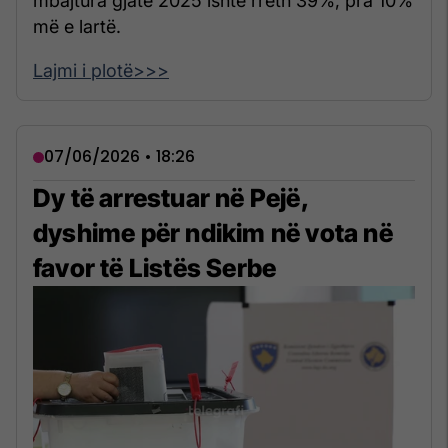
mbajtura gjatë 2025 ishte rreth 39%, pra 10%
më e lartë.
Lajmi i plotë>>>
07/06/2026 • 18:26
Dy të arrestuar në Pejë,
dyshime për ndikim në vota në
favor të Listës Serbe