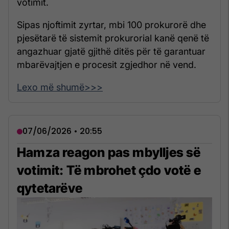
votimit.
Sipas njoftimit zyrtar, mbi 100 prokurorë dhe
pjesëtarë të sistemit prokurorial kanë qenë të
angazhuar gjatë gjithë ditës për të garantuar
mbarëvajtjen e procesit zgjedhor në vend.
Lexo më shumë>>>
07/06/2026 • 20:55
Hamza reagon pas mbylljes së
votimit: Të mbrohet çdo votë e
qytetarëve