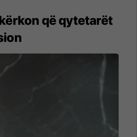
kërkon që qytetarët
sion