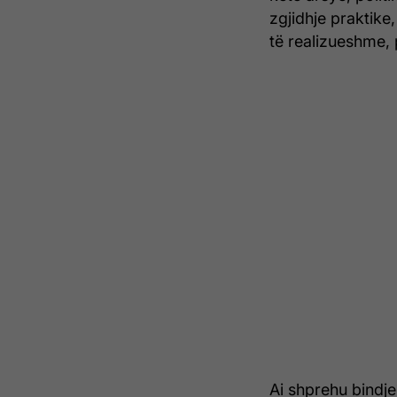
zgjidhje praktike
të realizueshme, p
Ai shprehu bindjen