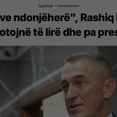
Zgjedhjet
>
Parlamentare
ve ndonjëherë", Rashiq 
votojnë të lirë dhe pa pre