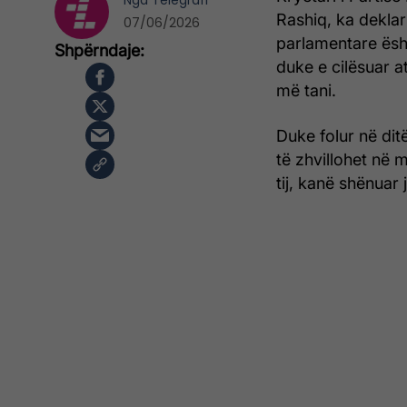
Nga
Telegrafi
Rashiq, ka deklar
07/06/2026
parlamentare ësh
duke e cilësuar a
më tani.
Duke folur në dit
të zhvillohet në 
tij, kanë shënuar 