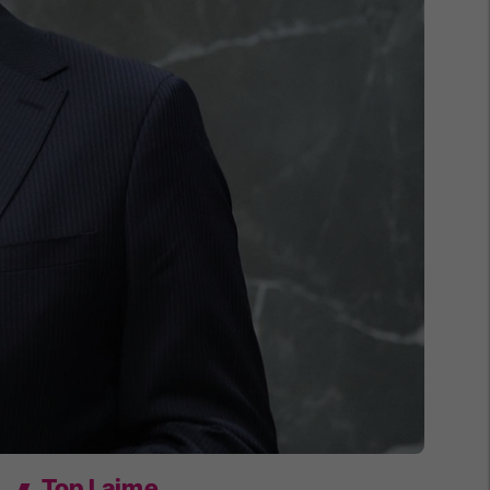
Top Lajme