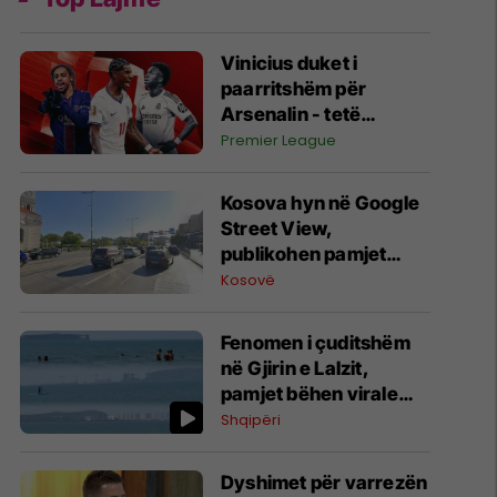
Vinicius duket i
paarritshëm për
Arsenalin - tetë
alternativa si
Premier League
kandidatë kryesorë
për krahun e majtë te
Kosova hyn në Google
Topçinjtë
Street View,
publikohen pamjet
360-gradëshe
Kosovë
Fenomen i çuditshëm
në Gjirin e Lalzit,
pamjet bëhen virale
(Video)
Shqipëri
Dyshimet për varrezën