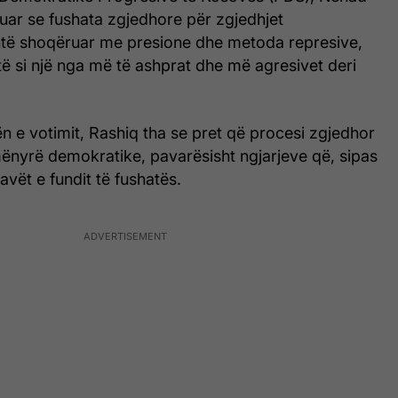
uar se fushata zgjedhore për zgjedhjet
të shoqëruar me presione dhe metoda represive,
të si një nga më të ashprat dhe më agresivet deri
ën e votimit, Rashiq tha se pret që procesi zgjedhor
mënyrë demokratike, pavarësisht ngjarjeve që, sipas
javët e fundit të fushatës.