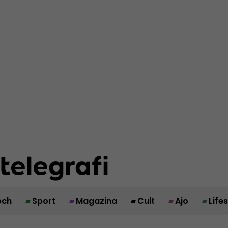
ech
Sport
Magazina
Cult
Ajo
Life