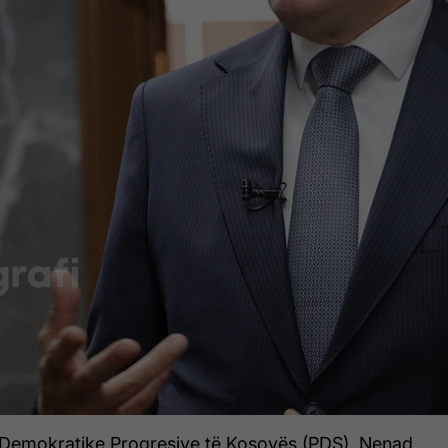
së Demokratike Progresive të Kosovës (PDS), Nenad