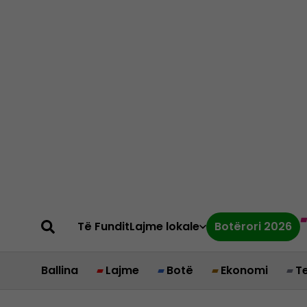
Të Fundit
Lajme lokale
Botërori 2026
Ballina
Lajme
Botë
Ekonomi
T