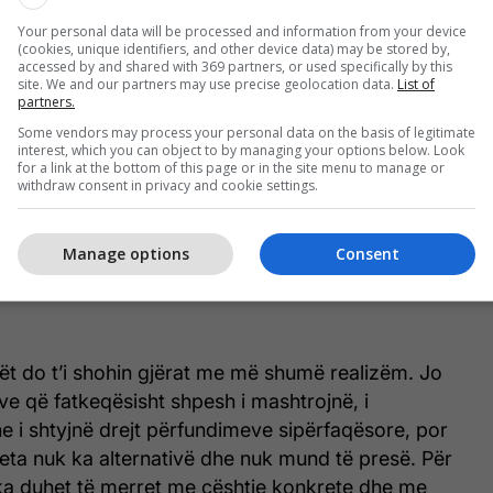
deklaroi ai.
Your personal data will be processed and information from your device
(cookies, unique identifiers, and other device data) may be stored by,
en në një kohë kur institucionet e sigurisë dhe
accessed by and shared with 369 partners, or used specifically by this
site. We and our partners may use precise geolocation data.
List of
sovë kanë ndërmarrë veprime në Graçanicë lidhur
partners.
presion ndaj votuesve. Policia dhe Prokuroria e
Some vendors may process your personal data on the basis of legitimate
estuar disa persona të dyshuar për ushtrim të
interest, which you can object to by managing your options below. Look
for a link at the bottom of this page or in the site menu to manage or
tetarëve për të votuar për Listën Serbe.
withdraw consent in privacy and cookie settings.
t që qytetarët të votojnë duke u bazuar në
Manage options
Consent
he jo, siç u shpreh ai, nën ndikimin e narrativave që
ose i mbajnë peng të një sistemi që po humbet
ët do t’i shohin gjërat me më shumë realizëm. Jo
e që fatkeqësisht shpesh i mashtrojnë, i
e i shtyjnë drejt përfundimeve sipërfaqësore, por
eta nuk ka alternativë dhe nuk mund të presë. Për
ika duhet të merret me çështje konkrete dhe me