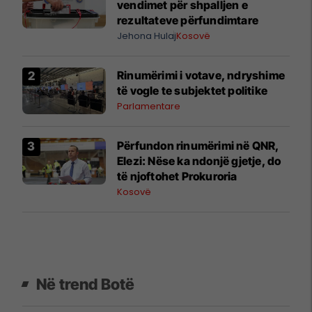
vendimet për shpalljen e
rezultateve përfundimtare
Jehona Hulaj
Kosovë
Rinumërimi i votave, ndryshime
të vogle te subjektet politike
Parlamentare
​Përfundon rinumërimi në QNR,
Elezi: Nëse ka ndonjë gjetje, do
të njoftohet Prokuroria
Kosovë
Në trend Botë