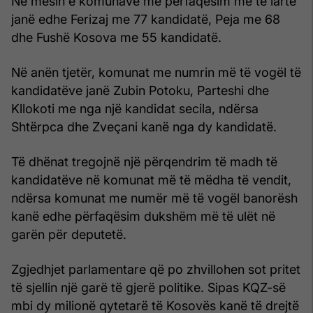
Në mesin e komunave me përfaqësim më të lartë
janë edhe Ferizaj me 77 kandidatë, Peja me 68
dhe Fushë Kosova me 55 kandidatë.
Në anën tjetër, komunat me numrin më të vogël të
kandidatëve janë Zubin Potoku, Parteshi dhe
Kllokoti me nga një kandidat secila, ndërsa
Shtërpca dhe Zveçani kanë nga dy kandidatë.
Të dhënat tregojnë një përqendrim të madh të
kandidatëve në komunat më të mëdha të vendit,
ndërsa komunat me numër më të vogël banorësh
kanë edhe përfaqësim dukshëm më të ulët në
garën për deputetë.
Zgjedhjet parlamentare që po zhvillohen sot pritet
të sjellin një garë të gjerë politike. Sipas KQZ-së
mbi dy milionë qytetarë të Kosovës kanë të drejtë