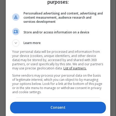
purposes:
Personalised advertising and content, advertising and
content measurement, audience research and
services development
Store and/or access information on a device
Learn more
Zgjedhjet 2026
Dnv
Demokracia Në Veprim
Your personal data will be processed and information from
your device (cookies, unique identifiers, and other device
Kandidatët Për Deputetë
data) may be stored by, accessed by and shared with 369
partners, or used specifically by this site. We and our partners
may use precise geolocation data.
List of partners.
Some vendors may process your personal data on the basis
of legitimate interest, which you can object to by managing
your options below. Look for a link at the bottom of this page
or in the site menu to manage or withdraw consent in privacy
and cookie settings.
Consent