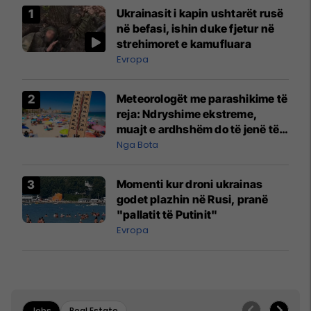
Ukrainasit i kapin ushtarët rusë
në befasi, ishin duke fjetur në
strehimoret e kamufluara
Evropa
Meteorologët me parashikime të
reja: Ndryshime ekstreme,
muajt e ardhshëm do të jenë të
pazakontë
Nga Bota
Momenti kur droni ukrainas
godet plazhin në Rusi, pranë
"pallatit të Putinit"
Evropa
Jobs
Real Estate