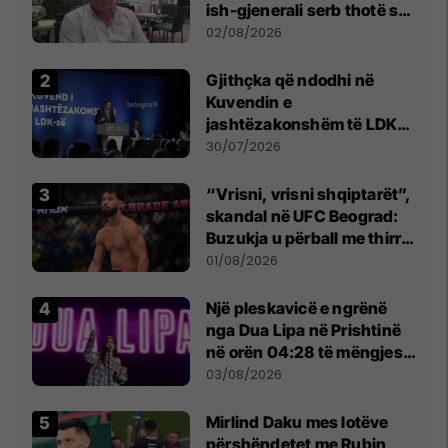
ish-gjenerali serb thotë se
dikush e tradhtoi në
02/08/2026
Beograd
Gjithçka që ndodhi në
Kuvendin e
jashtëzakonshëm të LDK-
së
30/07/2026
“Vrisni, vrisni shqiptarët”,
skandal në UFC Beograd:
Buzukja u përball me thirrje
anti-shqiptare nga
01/08/2026
tribunat
Një pleskavicë e ngrënë
nga Dua Lipa në Prishtinë
në orën 04:28 të mëngjesit
- dhe bota digjitale serbe
03/08/2026
shpall gjendjen e luftës
Mirlind Daku mes lotëve
përshëndetet me Rubin