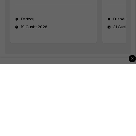
Ferizaj
Fushë Koso
19 Gusht 2026
31 Gusht 20
×