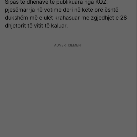
Sipas të dhënave të publikuara nga KQZ,
pjesëmarrja në votime deri në këtë orë është
dukshëm më e ulët krahasuar me zgjedhjet e 28
dhjetorit të vitit të kaluar.