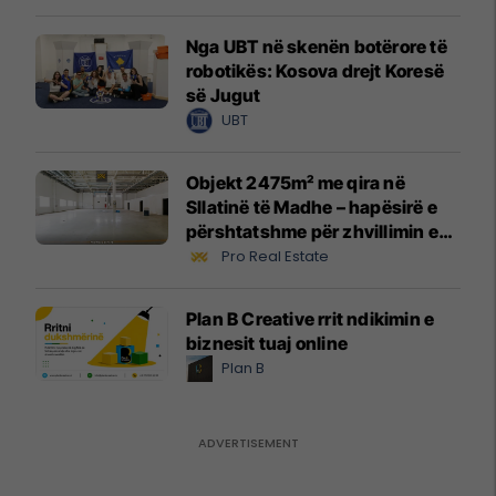
Nga UBT në skenën botërore të
robotikës: Kosova drejt Koresë
së Jugut
UBT
Objekt 2475m² me qira në
Sllatinë të Madhe – hapësirë e
përshtatshme për zhvillimin e
biznesit #16068
Pro Real Estate
Plan B Creative rrit ndikimin e
biznesit tuaj online
Plan B