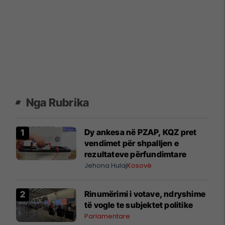
Nga Rubrika
Dy ankesa në PZAP, KQZ pret
vendimet për shpalljen e
rezultateve përfundimtare
Jehona Hulaj
Kosovë
Rinumërimi i votave, ndryshime
të vogle te subjektet politike
Parlamentare