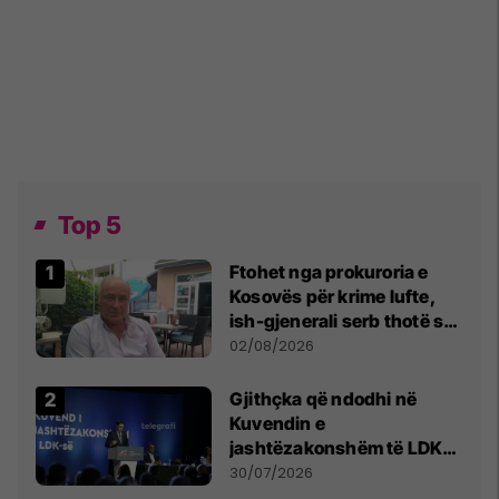
Top 5
Ftohet nga prokuroria e
Kosovës për krime lufte,
ish-gjenerali serb thotë se
dikush e tradhtoi në
02/08/2026
Beograd
Gjithçka që ndodhi në
Kuvendin e
jashtëzakonshëm të LDK-
së
30/07/2026