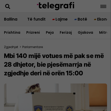
Ballina
Të fundit
Lajme
Botë
Ekono
Prishtina
Prizreni
Peja
Ferizaj
Gjakova
Mitrov
Zgjedhjet
>
Parlamentare
Mbi 140 mijë votues më pak se më
28 dhjetor, bie pjesëmarrja në
zgjedhje deri në orën 15:00