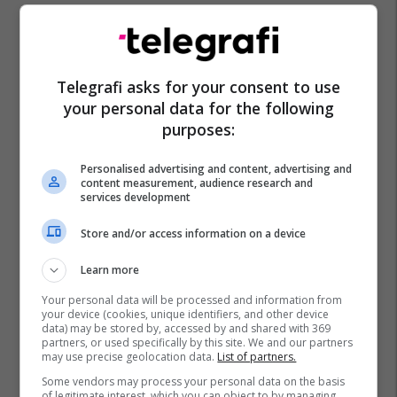
Telegrafi asks for your consent to use
Kqz
Zgjedhjet 2026
your personal data for the following
purposes:
Personalised advertising and content, advertising and
content measurement, audience research and
services development
Store and/or access information on a device
Learn more
Your personal data will be processed and information from
your device (cookies, unique identifiers, and other device
data) may be stored by, accessed by and shared with 369
partners, or used specifically by this site. We and our partners
may use precise geolocation data.
List of partners.
Some vendors may process your personal data on the basis
of legitimate interest, which you can object to by managing