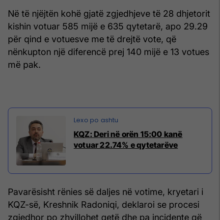
Në të njëjtën kohë gjatë zgjedhjeve të 28 dhjetorit
kishin votuar 585 mijë e 635 qytetarë, apo 29.29
për qind e votuesve me të drejtë vote, që
nënkupton një diferencë prej 140 mijë e 13 votues
më pak.
KQZ: Deri në orën 15:00 kanë
votuar 22.74% e qytetarëve
Pavarësisht rënies së daljes në votime, kryetari i
KQZ-së,
Kreshnik Radoniqi
, deklaroi se procesi
zgjedhor po zhvillohet qetë dhe pa incidente që