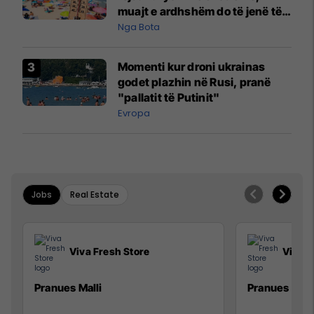
muajt e ardhshëm do të jenë të
pazakontë
Nga Bota
Momenti kur droni ukrainas
godet plazhin në Rusi, pranë
"pallatit të Putinit"
Evropa
Jobs
Real Estate
Viva Fresh Store
Viva F
Pranues Malli
Pranues mall