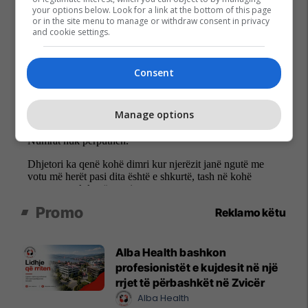
your options below. Look for a link at the bottom of this page
or in the site menu to manage or withdraw consent in privacy
and cookie settings.
Consent
Manage options
Promo
Reklamo këtu
Alba Health bashkon
profesionistët e kujdesit në një
rrjet të përbashkët në Zvicër
Alba Health