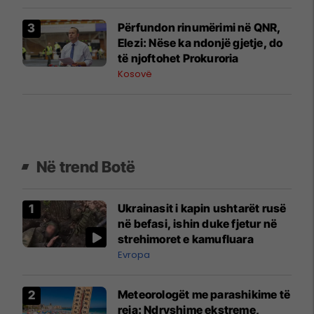
​Përfundon rinumërimi në QNR,
Elezi: Nëse ka ndonjë gjetje, do
të njoftohet Prokuroria
Kosovë
Në trend Botë
Ukrainasit i kapin ushtarët rusë
në befasi, ishin duke fjetur në
strehimoret e kamufluara
Evropa
Meteorologët me parashikime të
reja: Ndryshime ekstreme,