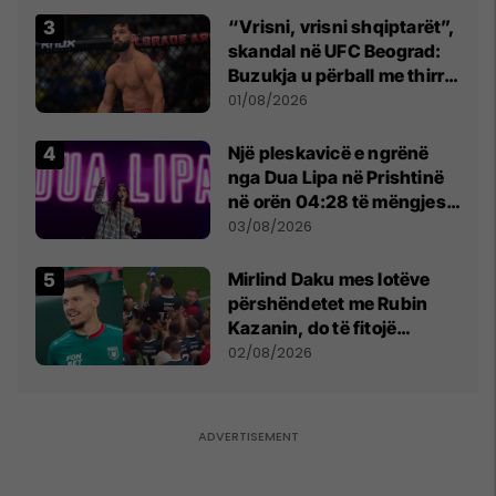
“Vrisni, vrisni shqiptarët”,
skandal në UFC Beograd:
Buzukja u përball me thirrje
anti-shqiptare nga
01/08/2026
tribunat
Një pleskavicë e ngrënë
nga Dua Lipa në Prishtinë
në orën 04:28 të mëngjesit
- dhe bota digjitale serbe
03/08/2026
shpall gjendjen e luftës
Mirlind Daku mes lotëve
përshëndetet me Rubin
Kazanin, do të fitojë
miliona te Spartak Moska
02/08/2026