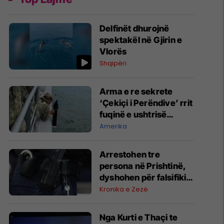
Delfinët dhurojnë
spektakël në Gjirin e
Vlorës
Shqipëri
Arma e re sekrete
‘Çekiçi i Perëndive’ rrit
fuqinë e ushtrisë
amerikane
Amerika
Arrestohen tre
persona në Prishtinë,
dyshohen për falsifikim
dokumentesh dhe
Kronika e Zezë
mashtrim me toka
Nga Kurti e Thaçi te