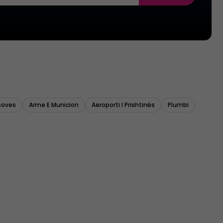
soves
Arme E Municion
Aeroporti I Prishtinës
Plumbi