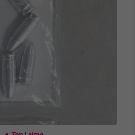
Top Lajme