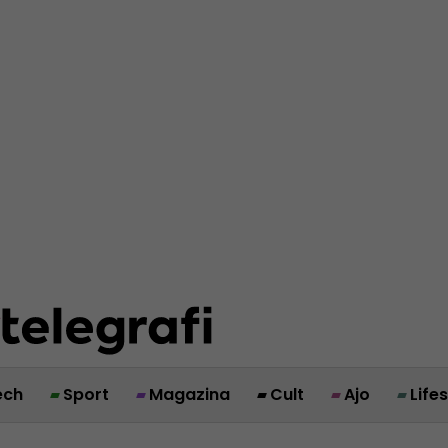
ech
Sport
Magazina
Cult
Ajo
Life