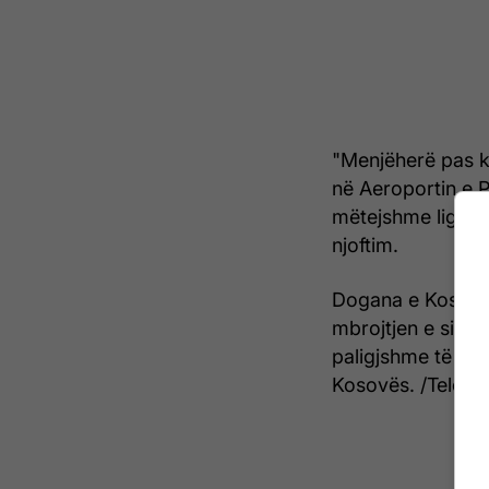
"Menjëherë pas ko
në Aeroportin e P
mëtejshme ligjore
njoftim.
Dogana e Kosovës
mbrojtjen e sigur
paligjshme të mal
Kosovës. /Telegra