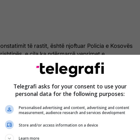
nstatimit të rastit, është njoftuar Policia e Kosovës
rishtinës, e cila ka ndërmarrë veprimet e
 dhe ka konfiskuar municionin e gjetur", thuhet në
Telegrafi asks for your consent to use your
 mbetet e përkushtuar në zbatimin e ligjit dhe në
personal data for the following purposes:
isë së qytetarëve, duke parandaluar hyrjen e
lrave të ndaluara në territorin e Republikës së
Personalised advertising and content, advertising and content
fi/
measurement, audience research and services development
Store and/or access information on a device
Learn more