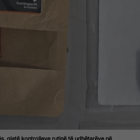
, gjatë kontrolleve rutinë të udhëtarëve në