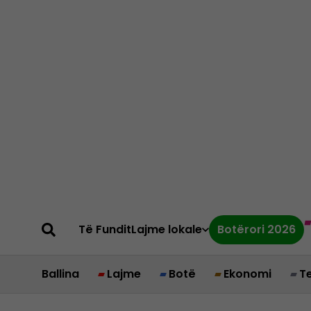
Të Fundit
Lajme lokale
Botërori 2026
Ballina
Lajme
Botë
Ekonomi
T