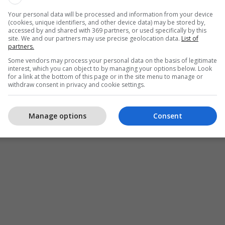
Your personal data will be processed and information from your device
(cookies, unique identifiers, and other device data) may be stored by,
accessed by and shared with 369 partners, or used specifically by this
site. We and our partners may use precise geolocation data.
List of
partners.
Some vendors may process your personal data on the basis of legitimate
interest, which you can object to by managing your options below. Look
for a link at the bottom of this page or in the site menu to manage or
withdraw consent in privacy and cookie settings.
Manage options
Consent