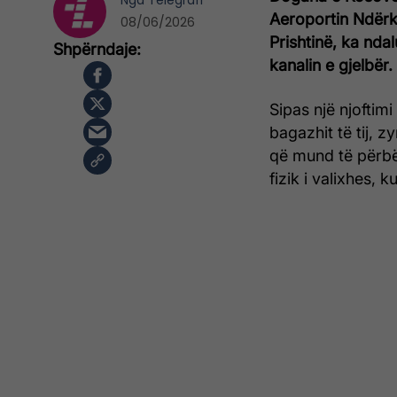
Nga
Telegrafi
Aeroportin Ndërk
08/06/2026
Prishtinë, ka ndal
kanalin e gjelbër.
Sipas një njoftimi
bagazhit të tij, 
që mund të përbën
fizik i valixhes, 