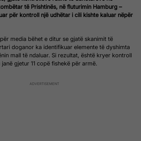
ombëtar të Prishtinës, në fluturimin Hamburg –
uar për kontroll një udhëtar i cili kishte kaluar nëpër
 për media bëhet e ditur se gjatë skanimit të
zyrtari doganor ka identifikuar elemente të dyshimta
in mall të ndaluar. Si rezultat, është kryer kontroll
ku janë gjetur 11 copë fishekë për armë.