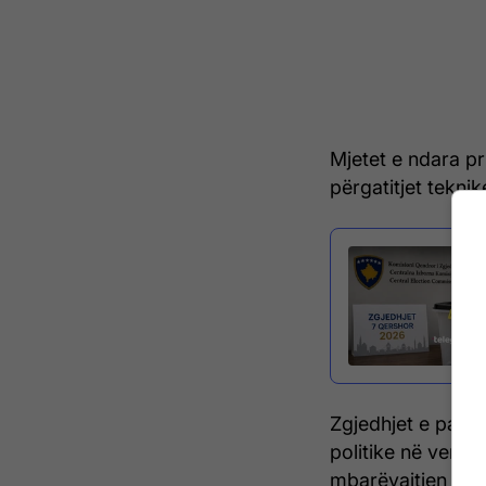
Mjetet e ndara pr
përgatitjet tekni
Zgjedhjet e parak
politike në vend, 
mbarëvajtjen e pr