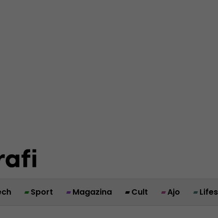
ech
Sport
Magazina
Cult
Ajo
Life