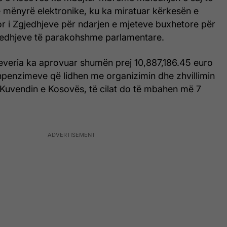
 mënyrë elektronike, ku ka miratuar kërkesën e
r i Zgjedhjeve për ndarjen e mjeteve buxhetore për
jedhjeve të parakohshme parlamentare.
Qeveria ka aprovuar shumën prej 10,887,186.45 euro
hpenzimeve që lidhen me organizimin dhe zhvillimin
 Kuvendin e Kosovës, të cilat do të mbahen më 7