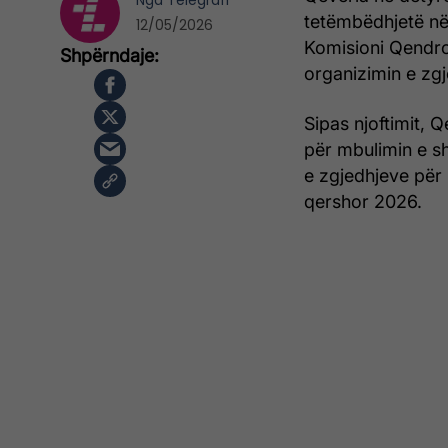
Nga
Telegrafi
tetëmbëdhjetë në
12/05/2026
Komisioni Qendro
organizimin e zg
Sipas njoftimit, 
për mbulimin e s
e zgjedhjeve për
qershor 2026.