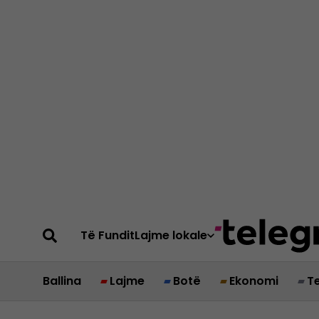
Të Fundit
Lajme lokale
Ballina
Lajme
Botë
Ekonomi
T