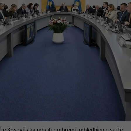
ë e Kosovës ka mbajtur mbrëmë mbledhjen e saj të