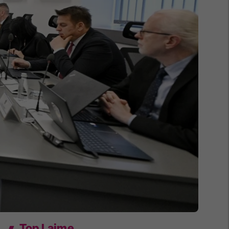
Top Lajme