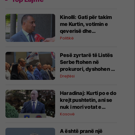
Kinolli: Gati për takim
me Kurtin, votimin e
qeverisë dhe
presidentit
Politikë
Pesë zyrtarë të Listës
Serbe ftohen në
prokurori, dyshohen se
falsifikuan dokumente
Drejtësi
komunale
​Haradinaj: Kurti po e do
krejt pushtetin, ani se
nuk i mori votat e
mjaftueshme
Kosovë
A është pranë një