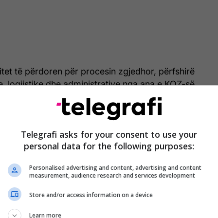
itet të përdoren për procesin zgjedhor, përfshirë
ke, logjistike dhe administrative nga ana e KQZ-së.
Të gjitha zhvillimet rreth zgjedhjeve në
Telegrafi asks for your consent to use your
Kosovë
personal data for the following purposes:
Personalised advertising and content, advertising and content
measurement, audience research and services development
ohshme vijnë në një periudhë të zhvillimeve të reja
Store and/or access information on a device
ndërsa institucionet kanë nisur përgatitjet për
ocesit zgjedhor.
Learn more