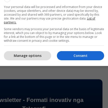
Your personal data will be processed and information from your device
hëm i subjekteve politike që janë regjistruar për
(cookies, unique identifiers, and other device data) may be stored by,
accessed by and shared with 369 partners, or used specifically by this
jedhjet e 7 qershorit është 27, prej të cilave 22
site. We and our partners may use precise geolocation data.
List of
partners.
koalicione, 1 nismë qytetare dhe 1 kandidat i pavarur.
Some vendors may process your personal data on the basis of legitimate
interest, which you can object to by managing your options below. Look
irrje që partitë, koalicionet dhe kandidatët e
for a link at the bottom of this page or in the site menu to manage or
withdraw consent in privacy and cookie settings.
jnë sa më shpejt listat e kandidatëve për të
im dhe përgatitjen e procesin zgjedhor në kohë.
Manage options
Consent