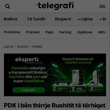
Ballina
Të fundit
Eksperti
Lajme
Bot
Prishtina
Prizreni
Peja
Ferizaj
Gjakova
Mitrov
Lajme
>
Kosovë
>
Politikë
PDK i bën thirrje Rushitit të tërhiqet