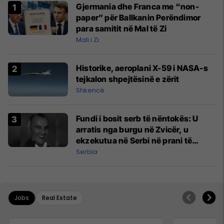
Gjermania dhe Franca me “non-
paper” për Ballkanin Perëndimor
para samitit në Mal të Zi
Mali i Zi
Historike, aeroplani X-59 i NASA-s
tejkalon shpejtësinë e zërit
Shkencë
Fundi i bosit serb të nëntokës: U
arratis nga burgu në Zvicër, u
ekzekutua në Serbi në prani të
shefit të policisë
Serbia
Jobs
Real Estate