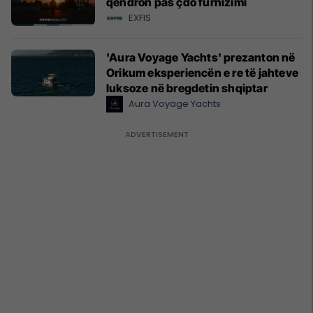
qëndron pas çdo furnizimi
EXFIS
'Aura Voyage Yachts' prezanton në
Orikum eksperiencën e re të jahteve
luksoze në bregdetin shqiptar
Aura Voyage Yachts