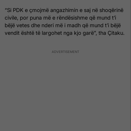
“Si PDK e çmojmë angazhimin e saj në shoqërinë
civile, por puna më e rëndësishme që mund t’i
bëjë vetes dhe nderi më i madh që mund t’i bëjë
vendit është të largohet nga kjo garë”, tha Çitaku.