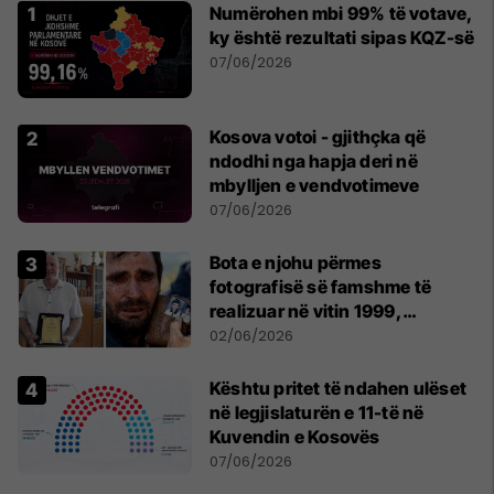
Numërohen mbi 99% të votave,
ky është rezultati sipas KQZ-së
07/06/2026
Kosova votoi - gjithçka që
ndodhi nga hapja deri në
mbylljen e vendvotimeve
07/06/2026
Bota e njohu përmes
fotografisë së famshme të
realizuar në vitin 1999,
pensionohet Xajë Mustafa
02/06/2026
Kështu pritet të ndahen ulëset
në legjislaturën e 11-të në
Kuvendin e Kosovës
07/06/2026