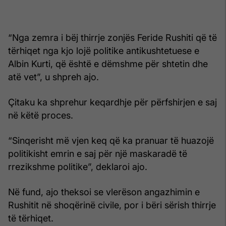
“Nga zemra i bëj thirrje zonjës Feride Rushiti që të
tërhiqet nga kjo lojë politike antikushtetuese e
Albin Kurti, që është e dëmshme për shtetin dhe
atë vet”, u shpreh ajo.
Çitaku ka shprehur keqardhje për përfshirjen e saj
në këtë proces.
“Sinqerisht më vjen keq që ka pranuar të huazojë
politikisht emrin e saj për një maskaradë të
rrezikshme politike”, deklaroi ajo.
Në fund, ajo theksoi se vlerëson angazhimin e
Rushitit në shoqërinë civile, por i bëri sërish thirrje
të tërhiqet.