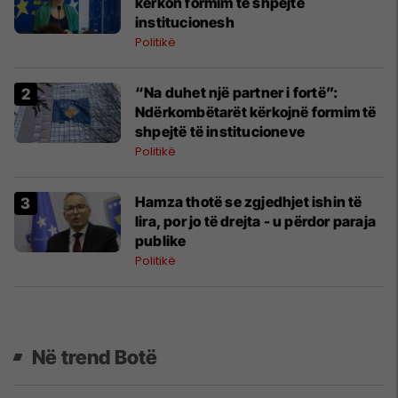
kërkon formim të shpejtë
institucionesh
Politikë
“Na duhet një partner i fortë”:
Ndërkombëtarët kërkojnë formim të
shpejtë të institucioneve
Politikë
Hamza thotë se zgjedhjet ishin të
lira, por jo të drejta - u përdor paraja
publike
Politikë
Në trend Botë