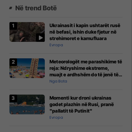
Në trend Botë
Ukrainasit i kapin ushtarët rusë
në befasi, ishin duke fjetur në
strehimoret e kamufluara
Evropa
Meteorologët me parashikime të
reja: Ndryshime ekstreme,
muajt e ardhshëm do të jenë të
pazakontë
Nga Bota
Momenti kur droni ukrainas
godet plazhin në Rusi, pranë
"pallatit të Putinit"
Evropa