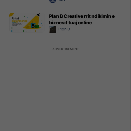
Plan B Creative rrit ndikimin e
biznesit tuaj online
Plan B