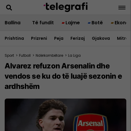
Ballina
Të fundit
Lajme
Botë
Ekono
Prishtina
Prizreni
Peja
Ferizaj
Gjakova
Mitrov
Sport
>
Futboll
>
Ndërkombëtare
>
La Liga
Alvarez refuzon Arsenalin dhe
vendos se ku do të luajë sezonin e
ardhshëm