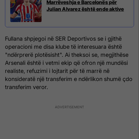
Marrëveshja e Barcelonës për
Julian Alvarez është ende aktive
Fullana shpjegoi në SER Deportivos se i gjithë
operacioni me disa klube të interesuara është
"ndërprerë plotësisht". Ai theksoi se, megjithëse
Arsenali është i vetmi ekip që ofron një mundësi
realiste, refuzimi i lojtarit për të marrë në
konsideratë një transferim e ndërlikon shumë çdo
transferim veror.