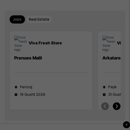
Jobs
Real Estate
Viva Fresh Store
Viva F
Pranues Malli
Arkatare
Ferizaj
Pejë
19 Gusht 2026
31 Gusht 20
×