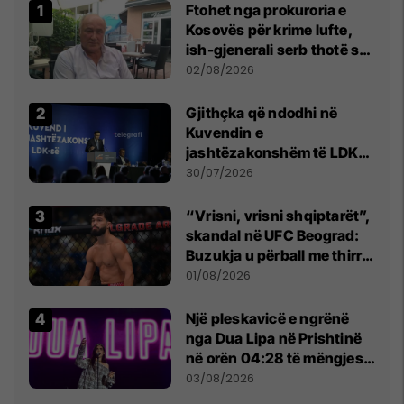
Ftohet nga prokuroria e
Kosovës për krime lufte,
ish-gjenerali serb thotë se
dikush e tradhtoi në
02/08/2026
Beograd
Gjithçka që ndodhi në
Kuvendin e
jashtëzakonshëm të LDK-
së
30/07/2026
“Vrisni, vrisni shqiptarët”,
skandal në UFC Beograd:
Buzukja u përball me thirrje
anti-shqiptare nga
01/08/2026
tribunat
Një pleskavicë e ngrënë
nga Dua Lipa në Prishtinë
në orën 04:28 të mëngjesit
- dhe bota digjitale serbe
03/08/2026
shpall gjendjen e luftës