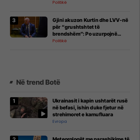
Politikë
Gjini akuzon Kurtin dhe LVV-në
për “grushtshtet të
brendshëm”: Po uzurpojnë
institucionet
Politikë
Në trend Botë
Ukrainasit i kapin ushtarët rusë
në befasi, ishin duke fjetur në
strehimoret e kamufluara
Evropa
Meteorologët me parashikime të