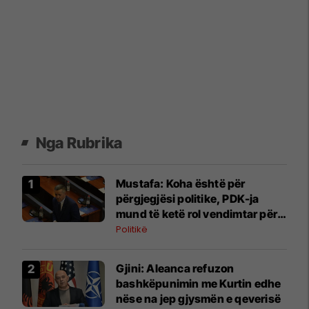
Nga Rubrika
Mustafa: Koha është për
përgjegjësi politike, PDK-ja
mund të ketë rol vendimtar për
qeverinë e re
Politikë
​Gjini: Aleanca refuzon
bashkëpunimin me Kurtin edhe
nëse na jep gjysmën e qeverisë