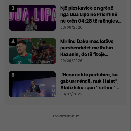
tribunat
Një pleskavicë e ngrënë
nga Dua Lipa në Prishtinë
në orën 04:28 të mëngjesit
- dhe bota digjitale serbe
03/08/2026
shpall gjendjen e luftës
Mirlind Daku mes lotëve
përshëndetet me Rubin
Kazanin, do të fitojë
miliona te Spartak Moska
02/08/2026
"Nëse është përfshirë, ka
gabuar rëndë, nuk i falet",
Abdixhiku i çon “selam”
Përparim Ramës
30/07/2026