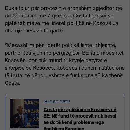
Duke folur për procesin e ardhshëm zgjedhor që
do të mbahet më 7 qershor, Costa theksoi se
gjatë takimeve me liderët politikë në Kosovë ua
dha një mesazh të qartë.
“Mesazhi im për liderët politikë ishte i thjeshtë,
partneriteti vjen me përgjegjësi. BE-ja e mbështet
Kosovën, por nuk mund t’i kryejë detyrat e
shtëpisë së Kosovës. Kosovës i duhen institucione
të forta, të qëndrueshme e funksionale”, ka thënë
Costa.
Costa për aplikimin e Kosovës në
BE: Në fund të procesit nuk besoj
se do të kemi probleme nga
Bashkimi Evropian