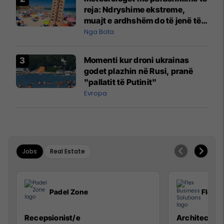
reja: Ndryshime ekstreme,
muajt e ardhshëm do të jenë të
pazakontë
Nga Bota
Momenti kur droni ukrainas
godet plazhin në Rusi, pranë
"pallatit të Putinit"
Evropa
Jobs
Real Estate
Padel Zone
Flex B
Recepsionist/e
Architect