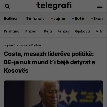
Ballina
Të fundit
Lajme
Botë
Ekono
Prishtina
Prizreni
Peja
Ferizaj
Gjakova
Mitrov
Lajme
>
Kosovë
>
Politikë
Costa, mesazh liderëve politikë:
BE-ja nuk mund t’i bëjë detyrat e
Kosovës