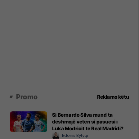
Promo
Reklamo këtu
Si Bernardo Silva mund ta
dëshmojë vetën si pasuesi i
Luka Modricit te Real Madridi?
Edonis Bytyqi