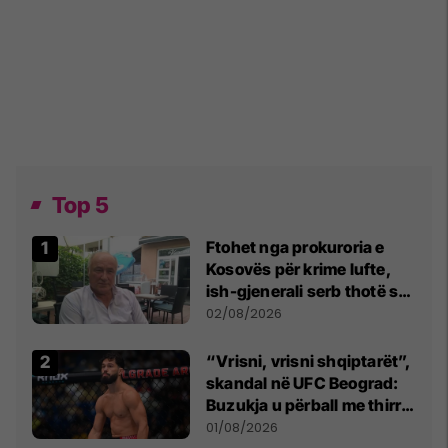
Top 5
Ftohet nga prokuroria e
Kosovës për krime lufte,
ish-gjenerali serb thotë se
dikush e tradhtoi në
02/08/2026
Beograd
“Vrisni, vrisni shqiptarët”,
skandal në UFC Beograd:
Buzukja u përball me thirrje
anti-shqiptare nga
01/08/2026