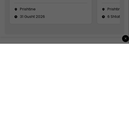
Prishtine
Prishtinë
31 Gusht 2026
6 Shtator 2
×