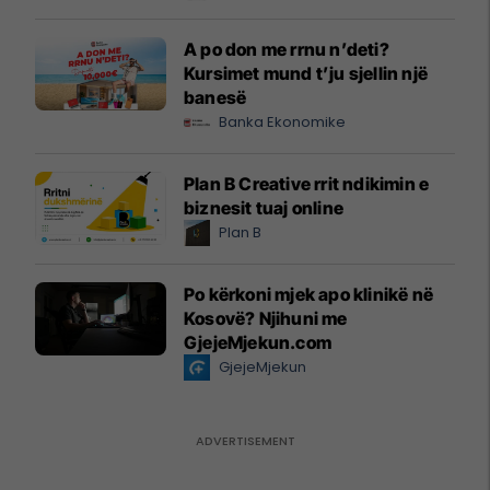
A po don me rrnu n’deti?
Kursimet mund t’ju sjellin një
banesë
Banka Ekonomike
Plan B Creative rrit ndikimin e
biznesit tuaj online
Plan B
Po kërkoni mjek apo klinikë në
Kosovë? Njihuni me
GjejeMjekun.com
GjejeMjekun