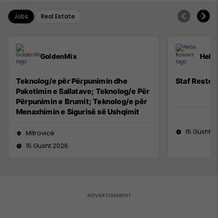
Jobs
Real Estate
GoldenMix
Hebs
Teknolog/e për Përpunimin dhe
Staf Restor
Paketimin e Sallatave; Teknolog/e Për
Përpunimin e Brumit; Teknolog/e për
Menaxhimin e Sigurisë së Ushqimit
15 Gusht 2
Mitrovicë
15 Gusht 2026