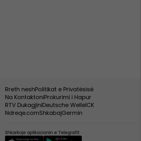
Rreth nesh
Politikat e Privatësisë
Na Kontaktoni
Prokurimi i Hapur
RTV Dukagjini
Deutsche Welle
ICK
Ndreqe.com
Shkabaj
Germin
Shkarkoje aplikacionin e Telegrafit