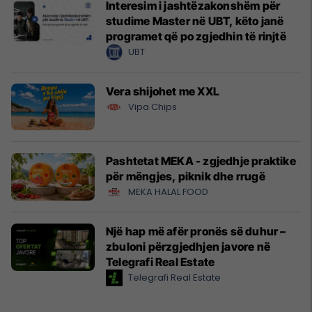
Interesim i jashtëzakonshëm për
studime Master në UBT, këto janë
programet që po zgjedhin të rinjtë
UBT
Vera shijohet me XXL
Vipa Chips
Pashtetat MEKA - zgjedhje praktike
për mëngjes, piknik dhe rrugë
MEKA HALAL FOOD
Një hap më afër pronës së duhur –
zbuloni përzgjedhjen javore në
Telegrafi Real Estate
Telegrafi Real Estate