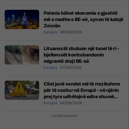
Polonia bëhet ekonomia e gjashtë
më e madhe e BE-së, synon të kalojë
Zvicrën
Evropa
08/08/2026
Lituanezët zbuluan një tunel të ri -
bjellorusët kontrabandonin
migrantë drejt BE-së
Evropa
07/08/2026
Cilat janë vendet më të rrezikshme
për të vozitur në Evropë - në njërin
prej tyre udhëtojnë edhe shumë
mërgimtarë
Evropa
04/08/2026