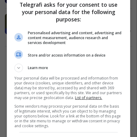
Telegrafi asks for your consent to use
your personal data for the following
Shefja e konkurrencës i BE-së,
purposes:
kritikon mohuesit e klimës ndërsa
zjarret shpërthejnë: Ata po gënjejnë
Personalised advertising and content, advertising and
Evropa
30/07/2026
content measurement, audience research and
services development
Store and/or access information on a device
1
Learn more
Your personal data will be processed and information from
your device (cookies, unique identifiers, and other device
data) may be stored by, accessed by and shared with 369
partners, or used specifically by this site. We and our partners
may use precise geolocation data.
List of partners.
Some vendors may process your personal data on the basis
of legitimate interest, which you can object to by managing
your options below. Look for a link at the bottom of this page
or in the site menu to manage or withdraw consent in privacy
and cookie settings.