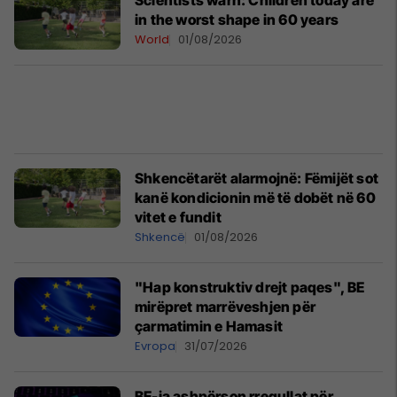
Scientists warn: Children today are
in the worst shape in 60 years
World
01/08/2026
Shkencëtarët alarmojnë: Fëmijët sot
kanë kondicionin më të dobët në 60
vitet e fundit
Shkencë
01/08/2026
"Hap konstruktiv drejt paqes", BE
mirëpret marrëveshjen për
çarmatimin e Hamasit
Evropa
31/07/2026
BE-ja ashpërson rregullat për