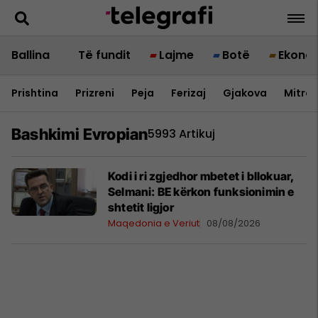
Ballina
Të fundit
Lajme
Botë
Ekono
Prishtina
Prizreni
Peja
Ferizaj
Gjakova
Mitrov
Bashkimi Evropian
5993 Artikuj
Kodi i ri zgjedhor mbetet i bllokuar,
Selmani: BE kërkon funksionimin e
shtetit ligjor
Maqedonia e Veriut
08/08/2026