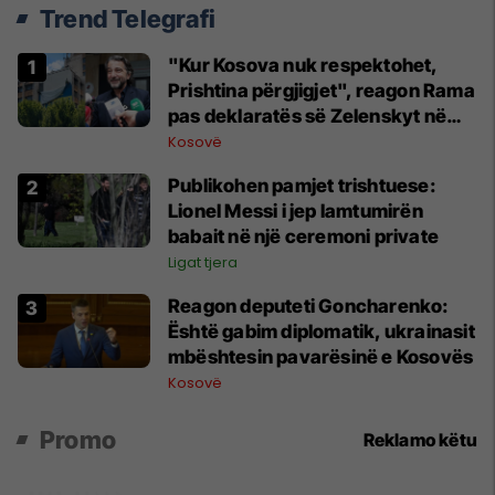
Trend Telegrafi
"Kur Kosova nuk respektohet,
Prishtina përgjigjet", reagon Rama
pas deklaratës së Zelenskyt në
Beograd
Kosovë
Publikohen pamjet trishtuese:
Lionel Messi i jep lamtumirën
babait në një ceremoni private
Ligat tjera
Reagon deputeti Goncharenko:
Është gabim diplomatik, ukrainasit
mbështesin pavarësinë e Kosovës
Kosovë
Promo
Reklamo këtu