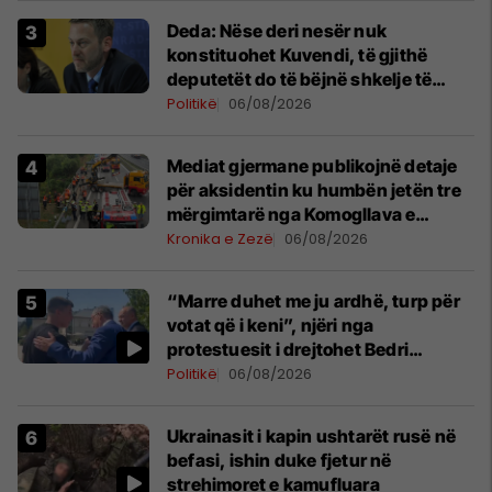
Deda: Nëse deri nesër nuk
konstituohet Kuvendi, të gjithë
deputetët do të bëjnë shkelje të
rëndë kushtetuese
Politikë
06/08/2026
Mediat gjermane publikojnë detaje
për aksidentin ku humbën jetën tre
mërgimtarë nga Komogllava e
Ferizajt
Kronika e Zezë
06/08/2026
“Marre duhet me ju ardhë, turp për
votat që i keni”, njëri nga
protestuesit i drejtohet Bedri
Hamzës
Politikë
06/08/2026
Ukrainasit i kapin ushtarët rusë në
befasi, ishin duke fjetur në
strehimoret e kamufluara