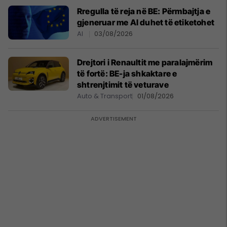
Rregulla të reja në BE: Përmbajtja e
gjeneruar me AI duhet të etiketohet
AI
03/08/2026
Drejtori i Renaultit me paralajmërim
të fortë: BE-ja shkaktare e
shtrenjtimit të veturave
Auto & Transport
01/08/2026