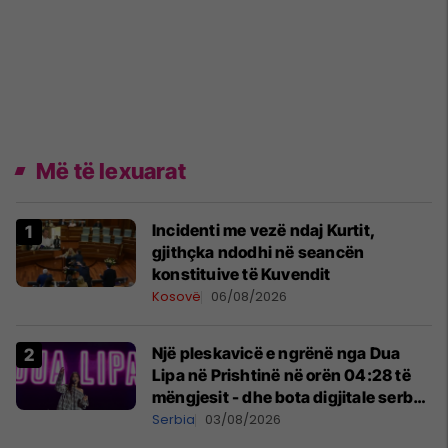
Më të lexuarat
Incidenti me vezë ndaj Kurtit,
gjithçka ndodhi në seancën
konstituive të Kuvendit
Kosovë
06/08/2026
Një pleskavicë e ngrënë nga Dua
Lipa në Prishtinë në orën 04:28 të
mëngjesit - dhe bota digjitale serbe
shpall gjendjen e luftës
Serbia
03/08/2026