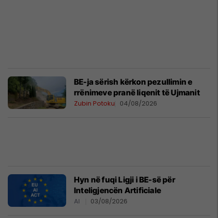
BE-ja sërish kërkon pezullimin e
rrënimeve pranë liqenit të Ujmanit
Zubin Potoku
04/08/2026
Hyn në fuqi Ligji i BE-së për
Inteligjencën Artificiale
AI
03/08/2026