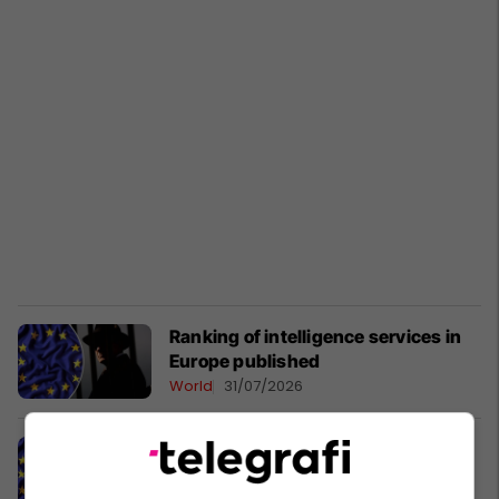
Ranking of intelligence services in
Europe published
World
31/07/2026
Publikohet renditja e shërbimeve të
inteligjencës në Evropë
Evropa
31/07/2026