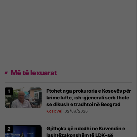
Më të lexuarat
Ftohet nga prokuroria e Kosovës për
krime lufte, ish-gjenerali serb thotë
se dikush e tradhtoi në Beograd
Kosovë
02/08/2026
Gjithçka që ndodhi në Kuvendin e
jashtëzakonshëm të LDK-së