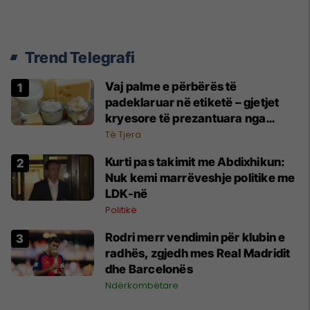
Trend Telegrafi
Vaj palme e përbërës të
padeklaruar në etiketë – gjetjet
kryesore të prezantuara nga
AUV-i pas kontrollit në sektorin e
Të Tjera
qumështit
Kurti pas takimit me Abdixhikun:
Nuk kemi marrëveshje politike me
LDK-në
Politikë
Rodri merr vendimin për klubin e
radhës, zgjedh mes Real Madridit
dhe Barcelonës
Ndërkombëtare