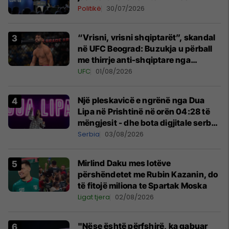
Politikë
30/07/2026
“Vrisni, vrisni shqiptarët”, skandal
në UFC Beograd: Buzukja u përball
me thirrje anti-shqiptare nga
tribunat
UFC
01/08/2026
Një pleskavicë e ngrënë nga Dua
Lipa në Prishtinë në orën 04:28 të
mëngjesit - dhe bota digjitale serbe
shpall gjendjen e luftës
Serbia
03/08/2026
Mirlind Daku mes lotëve
përshëndetet me Rubin Kazanin, do
të fitojë miliona te Spartak Moska
Ligat tjera
02/08/2026
"Nëse është përfshirë, ka gabuar