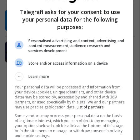
Telegrafi asks for your consent to use
Antonio Costa viziton Shkupin, do
your personal data for the following
takohet me kryeministrin Mickoski
purposes:
Politikë
02/06/2026
Personalised advertising and content, advertising and
Costa sot në Shqipëri, nesër në
content measurement, audience research and
services development
Kosovë
Kosovë
02/06/2026
Store and/or access information on a device
Learn more
1
Your personal data will be processed and information from
your device (cookies, unique identifiers, and other device
data) may be stored by, accessed by and shared with 369
partners, or used specifically by this site. We and our partners
may use precise geolocation data.
List of partners.
Some vendors may process your personal data on the basis
of legitimate interest, which you can object to by managing
your options below. Look for a link at the bottom of this page
or in the site menu to manage or withdraw consent in privacy
and cookie settings.