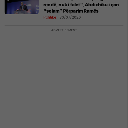
rëndë, nuk i falet", Abdixhiku i çon
“selam” Përparim Ramës
Politikë
30/07/2026