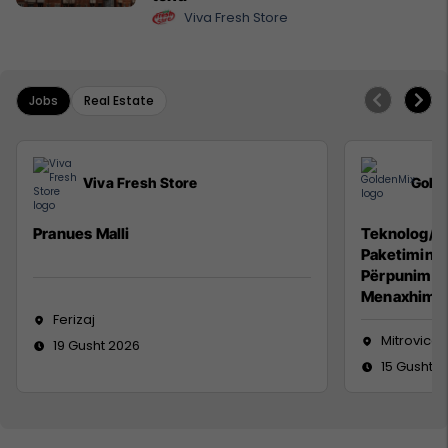
Viva Fresh Store
Jobs
Real Estate
Viva Fresh Store
Gold
Pranues Malli
Teknolog/e 
Paketimin e
Përpunimin 
Menaxhimin 
Ferizaj
Mitrovicë
19 Gusht 2026
15 Gusht 2