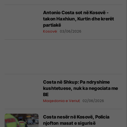
Antonio Costa sot në Kosovë -
takon Haxhiun, Kurtin dhe krerët
partiakë
Kosovë
03/06/2026
Costa në Shkup: Pa ndryshime
kushtetuese, nuk ka negociata me
BE
Maqedonia e Veriut
02/06/2026
Costa nesër në Kosovë, Policia
njofton masat e sigurisë