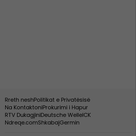
Rreth nesh
Politikat e Privatësisë
Na Kontaktoni
Prokurimi i Hapur
RTV Dukagjini
Deutsche Welle
ICK
Ndreqe.com
Shkabaj
Germin