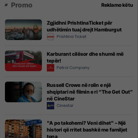
Promo
Reklamo këtu
Zgjidhni PrishtinaTicket për
udhëtimin tuaj drejt Hamburgut
Prishtina Ticket
Karburant cilësor dhe shumë më
tepër!
Petrol Company
Russell Crowe në rolin e një
shqiptari në filmin e ri “The Get Out”
në CineStar
Cinestar
"A po takohemi? Veni dihet" – Një
histori që rritet bashkë me familjet
tona