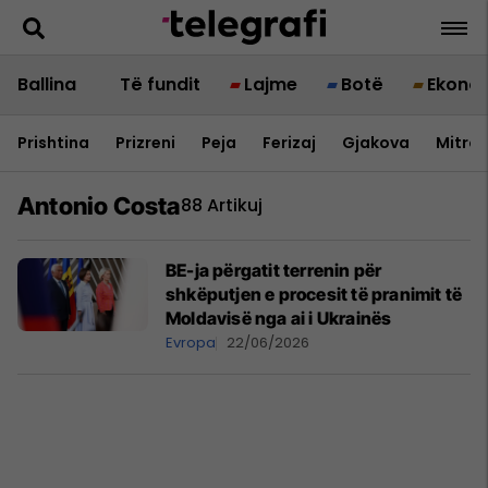
Ballina
Të fundit
Lajme
Botë
Ekono
Prishtina
Prizreni
Peja
Ferizaj
Gjakova
Mitrov
Antonio Costa
88 Artikuj
BE-ja përgatit terrenin për
shkëputjen e procesit të pranimit të
Moldavisë nga ai i Ukrainës
Evropa
22/06/2026