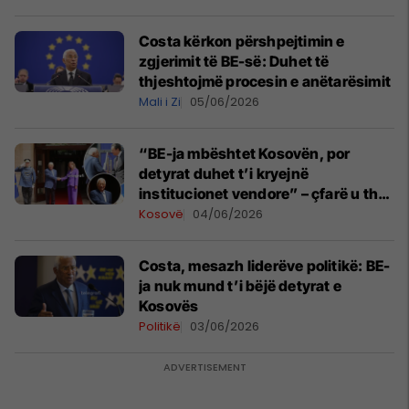
Costa kërkon përshpejtimin e
zgjerimit të BE-së: Duhet të
thjeshtojmë procesin e anëtarësimit
Mali i Zi
05/06/2026
“BE-ja mbështet Kosovën, por
detyrat duhet t’i kryejnë
institucionet vendore” – çfarë u tha
gjatë vizitës së Antonio Costas në
Kosovë
04/06/2026
Kosovë?
Costa, mesazh liderëve politikë: BE-
ja nuk mund t’i bëjë detyrat e
Kosovës
Politikë
03/06/2026