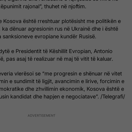
ëpunimit rajonal”, thuhet në njoftim.
se Kosova është rreshtuar plotësisht me politikën e
 ka dënuar agresionin rus në Ukrainë dhe i është
ha sanksioneve evropiane kundër Rusisë.
 dytë e Presidentit të Këshillit Evropian, Antonio
ë, pas asaj të realizuar në maj të vitit të kaluar.
eria vlerësoi se “me progresin e shënuar në vitet
min e sundimit të ligjit, avancimin e lirive, forcimin e
emokratike dhe zhvillimin ekonomik, Kosova është e
sin kandidat dhe hapjen e negociatave”. /Telegrafi/