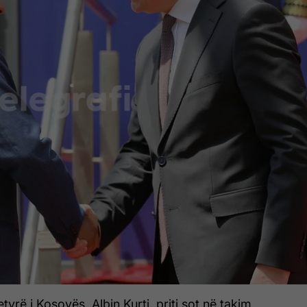
tyrë i Kosovës, Albin Kurti, priti sot në takim