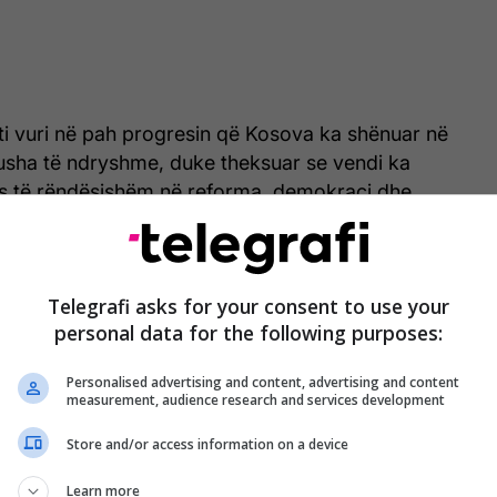
rti vuri në pah progresin që Kosova ka shënuar në
 fusha të ndryshme, duke theksuar se vendi ka
es të rëndësishëm në reforma, demokraci dhe
rësime në sundimin e ligjit, luftën kundër
inë e mediave dhe demokracinë zgjedhore e liberale,
 ekonomike të qëndrueshme, ndër më të shpejtat në
Telegrafi asks for your consent to use your
personal data for the following purposes:
Personalised advertising and content, advertising and content
measurement, audience research and services development
Store and/or access information on a device
Learn more