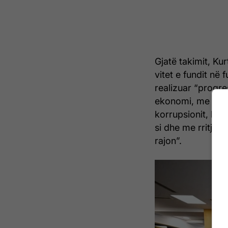
Gjatë takimit, Ku
vitet e fundit në
realizuar “progr
ekonomi, me përmi
korrupsionit, lir
si dhe me rritje
rajon”.