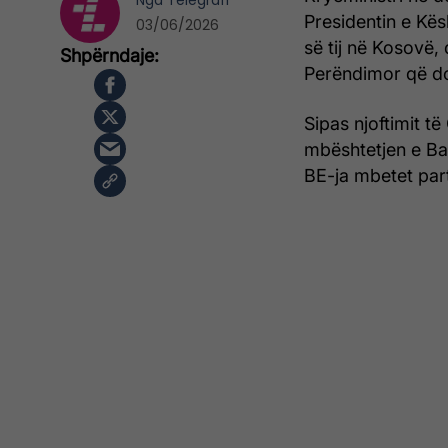
Nga
Telegrafi
Presidentin e Kës
03/06/2026
së tij në Kosovë,
Perëndimor që do
Sipas njoftimit të
mbështetjen e Ba
BE-ja mbetet part