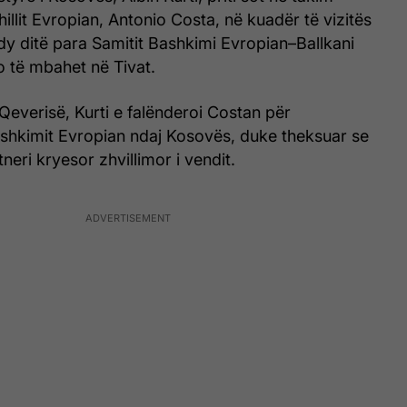
hillit Evropian, Antonio Costa, në kuadër të vizitës
 dy ditë para Samitit Bashkimi Evropian–Ballkani
 të mbahet në Tivat.
 Qeverisë, Kurti e falënderoi Costan për
shkimit Evropian ndaj Kosovës, duke theksuar se
neri kryesor zhvillimor i vendit.