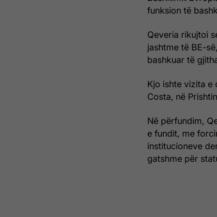
funksion të bashk
Qeveria rikujtoi 
jashtme të BE-së,
bashkuar të gjit
Kjo ishte vizita e
Costa, në Prishtin
Në përfundim, Qev
e fundit, me forci
institucioneve d
gatshme për statu