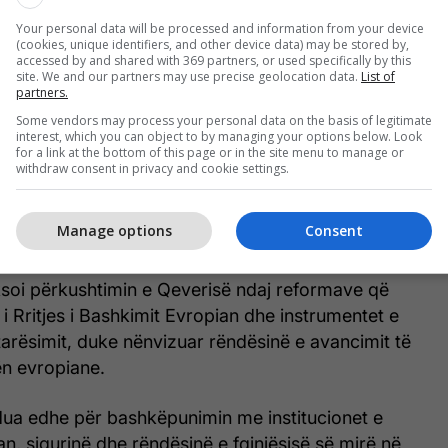
Your personal data will be processed and information from your device
(cookies, unique identifiers, and other device data) may be stored by,
accessed by and shared with 369 partners, or used specifically by this
site. We and our partners may use precise geolocation data.
List of
partners.
Some vendors may process your personal data on the basis of legitimate
interest, which you can object to by managing your options below. Look
for a link at the bottom of this page or in the site menu to manage or
withdraw consent in privacy and cookie settings.
Manage options
Consent
ksoi përkushtimin e Qeverisë ndaj reformave që
 i Rritjes i Bashkimit Evropian dhe instrumentet e
tarësimit, duke nënvizuar rëndësinë e avancimit të
n evropiane.
dua edhe për bashkëpunimin me institucionet e
n, sigurinë dhe rëndësinë e fqinjësisë së mirë në