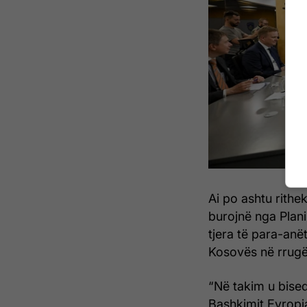
Ai po ashtu rithe
burojnë nga Plani
tjera të para-anë
Kosovës në rrugë
“Në takim u bise
Bashkimit Evropia