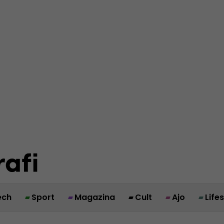
ech
Sport
Magazina
Cult
Ajo
Life