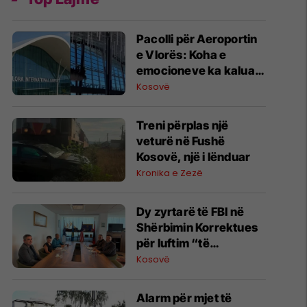
Pacolli për Aeroportin
e Vlorës: Koha e
emocioneve ka kaluar,
do t’i drejtohemi
Kosovë
arbitrazhit dhe
drejtësisë
Treni përplas një
veturë në Fushë
Kosovë, një i lënduar
Kronika e Zezë
Dy zyrtarë të FBI në
Shërbimin Korrektues
për luftim “të
terrorizmit dhe
Kosovë
rreziqeve të sigurisë”
Alarm për mjet të