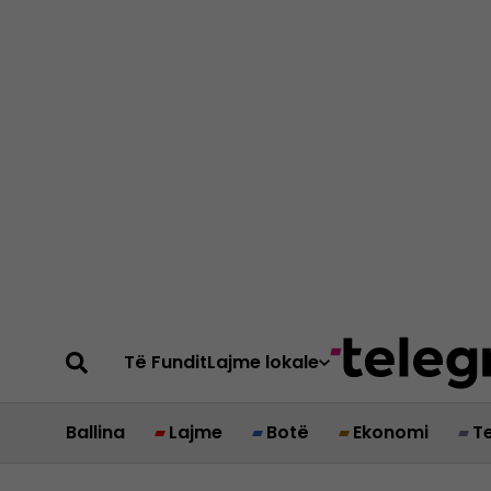
Të Fundit
Lajme lokale
Ballina
Lajme
Botë
Ekonomi
T