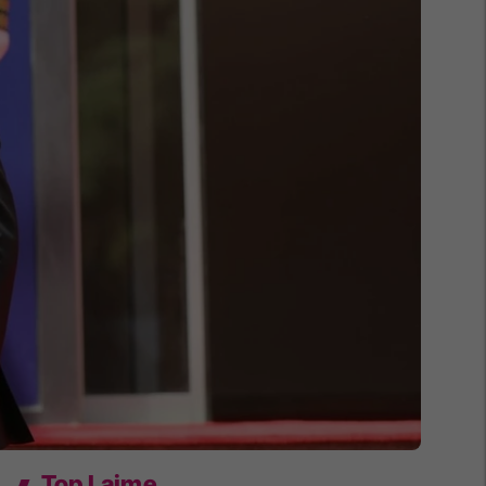
Top Lajme