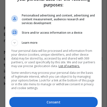
purposes:
Personalised advertising and content, advertising and
content measurement, audience research and
services development
Kjo ishte vizita e dytë e Presidentit të Këshillit
Store and/or access information on a device
Evropian, Antonio Costa, në Prishtinë, pas asaj të
realizuar në maj të vitit të kaluar.
Learn more
Your personal data will be processed and information from
Në përfundim, Qeveria vlerësoi se “me progresin
your device (cookies, unique identifiers, and other device
e shënuar në vitet e fundit, me forcimin e sundimit
data) may be stored by, accessed by and shared with 369
partners, or used specifically by this site. We and our partners
të ligjit, avancimin e lirive, forcimin e
may use precise geolocation data.
List of partners.
institucioneve demokratike dhe zhvillimin
Some vendors may process your personal data on the basis
of legitimate interest, which you can object to by managing
ekonomik, Kosova është e gatshme për statusin
your options below. Look for a link at the bottom of this page
kandidat dhe hapjen e negociatave”.
/Telegrafi/
or in the site menu to manage or withdraw consent in privacy
and cookie settings.
Consent