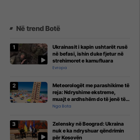
Në trend Botë
Ukrainasit i kapin ushtarët rusë
në befasi, ishin duke fjetur në
strehimoret e kamufluara
Evropa
Meteorologët me parashikime të
reja: Ndryshime ekstreme,
muajt e ardhshëm do të jenë të
pazakontë
Nga Bota
Zelensky në Beograd: Ukraina
nuk e ka ndryshuar qëndrimin
për Kosovën