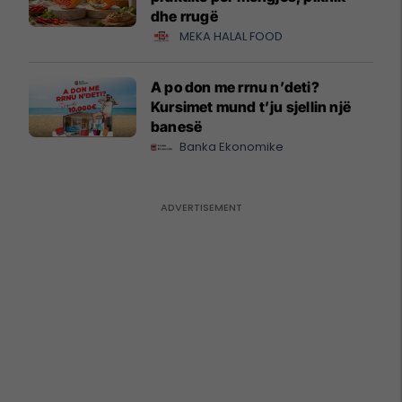
dhe rrugë
MEKA HALAL FOOD
A po don me rrnu n’deti?
Kursimet mund t’ju sjellin një
banesë
Banka Ekonomike