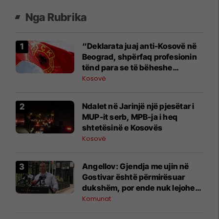
Nga Rubrika
“Deklarata juaj anti-Kosovë në
Beograd, shpërfaq profesionin
tënd para se të bëheshe
president”, OVL e UÇK-së i
Kosovë
reagon Zelenskyt
Ndalet në Jarinjë një pjesëtar i
MUP-it serb, MPB-ja i heq
shtetësinë e Kosovës
Kosovë
Angellov: Gjendja me ujin në
Gostivar është përmirësuar
dukshëm, por ende nuk lejohet
për pije
Komunat