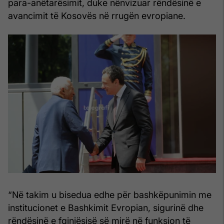
para-anëtarësimit, duke nënvizuar rëndësinë e
avancimit të Kosovës në rrugën evropiane.
“Në takim u bisedua edhe për bashkëpunimin me
institucionet e Bashkimit Evropian, sigurinë dhe
rëndësinë e fqinjësisë së mirë në funksion të