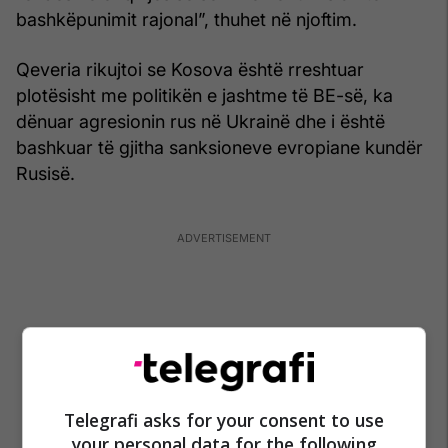
bashkëpunimit rajonal”, thuhet në njoftim.
Qeveria rikujtoi se Kosova është rreshtuar
plotësisht me politikën e jashtme të BE-së, ka
dënuar agresionin rus në Ukrainë dhe i është
bashkuar të gjitha sanksioneve evropiane kundër
Rusisë.
Telegrafi asks for your consent to use
your personal data for the following