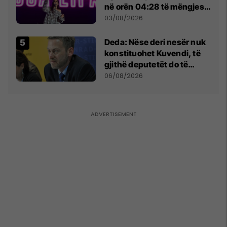
në orën 04:28 të mëngjesit
- dhe bota digjitale serbe
03/08/2026
shpall gjendjen e luftës
Deda: Nëse deri nesër nuk
konstituohet Kuvendi, të
gjithë deputetët do të
bëjnë shkelje të rëndë
06/08/2026
kushtetuese