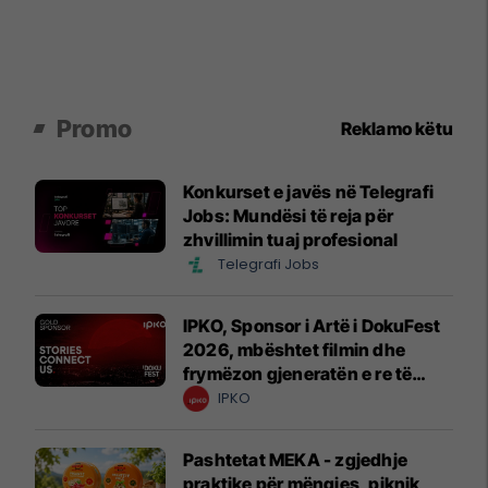
Promo
Reklamo këtu
Konkurset e javës në Telegrafi
Jobs: Mundësi të reja për
zhvillimin tuaj profesional
Telegrafi Jobs
IPKO, Sponsor i Artë i DokuFest
2026, mbështet filmin dhe
frymëzon gjeneratën e re të
krijuesve
IPKO
Pashtetat MEKA - zgjedhje
praktike për mëngjes, piknik