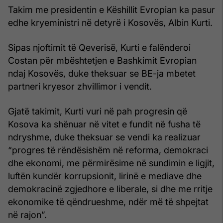
Takim me presidentin e Këshillit Evropian ka pasur
edhe kryeministri në detyrë i Kosovës, Albin Kurti.
Sipas njoftimit të Qeverisë, Kurti e falënderoi
Costan për mbështetjen e Bashkimit Evropian
ndaj Kosovës, duke theksuar se BE-ja mbetet
partneri kryesor zhvillimor i vendit.
Gjatë takimit, Kurti vuri në pah progresin që
Kosova ka shënuar në vitet e fundit në fusha të
ndryshme, duke theksuar se vendi ka realizuar
“progres të rëndësishëm në reforma, demokraci
dhe ekonomi, me përmirësime në sundimin e ligjit,
luftën kundër korrupsionit, lirinë e mediave dhe
demokracinë zgjedhore e liberale, si dhe me rritje
ekonomike të qëndrueshme, ndër më të shpejtat
në rajon”.