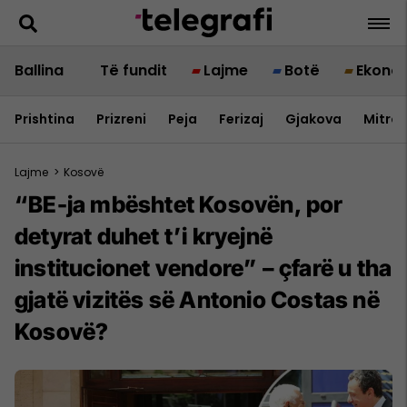
Ballina
Të fundit
Lajme
Botë
Ekono
Prishtina
Prizreni
Peja
Ferizaj
Gjakova
Mitrov
Lajme
>
Kosovë
“BE-ja mbështet Kosovën, por
detyrat duhet t’i kryejnë
institucionet vendore” – çfarë u tha
gjatë vizitës së Antonio Costas në
Kosovë?