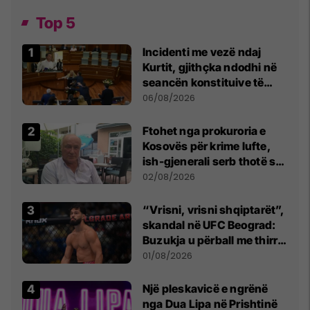
Top 5
Incidenti me vezë ndaj
Kurtit, gjithçka ndodhi në
seancën konstituive të
Kuvendit
06/08/2026
Ftohet nga prokuroria e
Kosovës për krime lufte,
ish-gjenerali serb thotë se
dikush e tradhtoi në
02/08/2026
Beograd
“Vrisni, vrisni shqiptarët”,
skandal në UFC Beograd:
Buzukja u përball me thirrje
anti-shqiptare nga
01/08/2026
tribunat
Një pleskavicë e ngrënë
nga Dua Lipa në Prishtinë