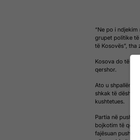
“Ne po i ndjekim n
grupet politike t
të Kosovës”, tha 
Kosova do të mb
qershor.
Ato u shpallën pa
shkak të dështimi
kushtetues.
Partia në pushtet
bojkotim të qëlli
fajësuan pushtet