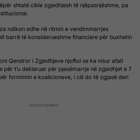
nëpër shtatë cikle zgjedhjesh të njëpasnjëshme, pa
nstitucional.
iza ndikon edhe në ritmin e vendimmarrjes
ell barrë të konsiderueshme financiare për buxhetin
ni Qendror i Zgjedhjeve njoftoi se ka nisur afati
ke për t’u deklaruar për pjesëmarrje në zgjedhjet e 7
për formimin e koalicioneve, i cili do të zgjasë deri