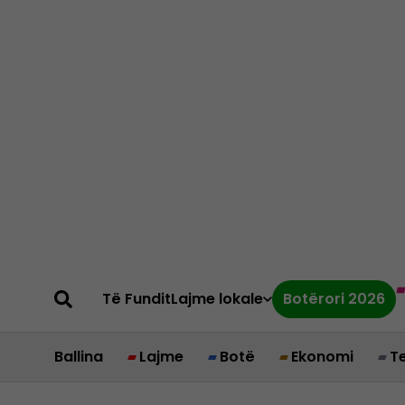
Të Fundit
Lajme lokale
Botërori 2026
Ballina
Lajme
Botë
Ekonomi
T