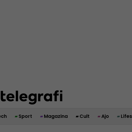
ech
Sport
Magazina
Cult
Ajo
Life