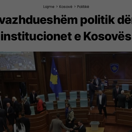
Lajme
>
Kosovë
>
Politikë
i vazhdueshëm politik d
institucionet e Kosovës