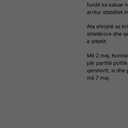
fundit ka kaluar 
arritur stabilitet i
Ata shtojnë se kr
shtetërore dhe sj
e shtetit.
Më 2 maj, Komisio
për partitë politi
qershorit, si dhe 
më 7 maj.