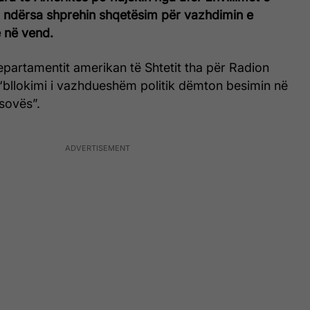
, ndërsa shprehin shqetësim për vazhdimin e
e në vend.
partamentit amerikan të Shtetit tha për Radion
 “bllokimi i vazhdueshëm politik dëmton besimin në
osovës”.