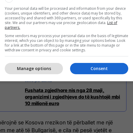
ushtetit në një dorë të vetme.
Your personal data will be processed and information from your device
(cookies, unique identifiers, and other device data) may be stored by,
jetë, e dalë nga zgjedhjet e parakohshme të 28
accessed by and shared with 369 partners, or used specifically by this
site. We and our partners may use precise geolocation data.
List of
më pak se tre muaj.
partners.
Some vendors may process your personal data on the basis of legitimate
jtën pas një krize të zgjatur politike që nisi pas
interest, which you can object to by managing your options below. Look
for a link at the bottom of this page or in the site menu to manage or
ullta të 9 shkurtit 2025, kur Kuvendi nuk arriti të
withdraw consent in privacy and cookie settings.
muaj të tërë dhe përpjekjet për formimin e Qeverisë
kses.
Manage options
Consent
Fushata zgjedhore nis nga 28 maji,
organizimi i zgjedhjeve do të kushtojë mbi
10 milionë euro
mërojnë se Kosova rrezikon të përballet me një
m me atë të Bullgarisë, e cila në pesë vjetët e