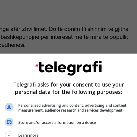
ga afër zhvillimet. Do të donim t’i shihnim të gjitha
ë bashkëpunojnë për interesat më të mira të popullit
zëdhënësi.
ajë zgjedhjet e parakohshme parlamentare më 7
si Kuvendi u shpërnda automatikisht këtë javë, për
Telegrafi asks for your consent to use your
personal data for the following purposes:
t për të zgjedhur presidentin e ri brenda afatit
Personalised advertising and content, advertising and content
measurement, audience research and services development
, Lëvizja Vetëvendosje, e akuzoi opozitën për
mshëm të seancave, ndërsa partitë opozitare e
Store and/or access information on a device
in për mungesë bashkëpunimi dhe për tentim të
Learn more