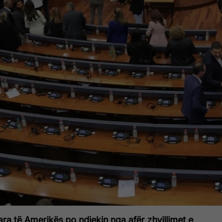
ra të Amerikës po ndjekin nga afër zhvillimet e