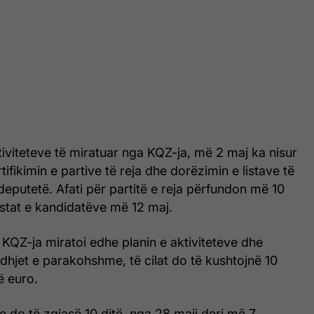
ktiviteteve të miratuar nga KQZ-ja, më 2 maj ka nisur
tifikimin e partive të reja dhe dorëzimin e listave të
eputetë. Afati për partitë e reja përfundon më 10
istat e kandidatëve më 12 maj.
 KQZ-ja miratoi edhe planin e aktiviteteve dhe
dhjet e parakohshme, të cilat do të kushtojnë 10
ë euro.
 do të zgjasë 10 ditë, nga 28 maji deri më 7