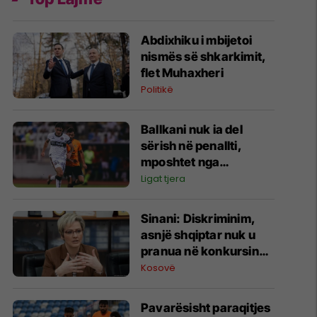
Abdixhiku i mbijetoi
nismës së shkarkimit,
flet Muhaxheri
Politikë
Ballkani nuk ia del
sërish në penallti,
mposhtet nga
Bohemians dhe
Ligat tjera
eliminohet nga garat
evropiane
Sinani: Diskriminim,
asnjë shqiptar nuk u
pranua në konkursin
për zjarrfikës në
Kosovë
Preshevë dhe Bujanoc
Pavarësisht paraqitjes