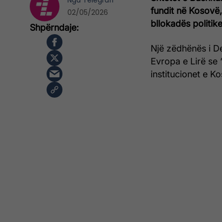
Nga
Telegrafi
fundit në Kosovë
02/05/2026
bllokadës politik
Një zëdhënës i De
Evropa e Lirë se
institucionet e K