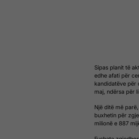
Sipas planit të a
edhe afati për cer
kandidatëve për d
maj, ndërsa për l
Një ditë më parë,
buxhetin për zgje
milionë e 887 mij
Fushata zgjedhore