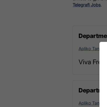
Telegrafi Jobs
.
Departme
Apliko Tani!
Viva Fres
Departme
Apliko Tani!