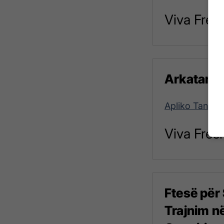
Viva Fres
Arkatare,
Apliko Tani!
Viva Fres
Ftesë për
Trajnim n