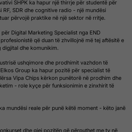
ovativi SHPK ka hapur një thirrje për studentë për
si RF, SDR dhe cognitive radio - një mundësi
tuar përvojë praktike në një sektor në rritje.
 për Digital Marketing Specialist nga END
profesionistë që duan të zhvillojnë më tej aftësitë e
 digjital dhe komunikim.
ndustrisë ushqimore dhe prodhimit vazhdon të
. Elkos Group ka hapur pozitë për specialist të
ndërsa Vipa Chips kërkon punëtorë në prodhim dhe
etim - role kyçe për funksionimin e zinxhirit të
ka mundësi reale për punë këtë moment - këto janë
 konkurset dhe gjej pozitën që përputhet me ty në