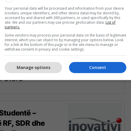
Your personal data will be processed and information from your device
h Store
(cookies, unique identifiers, and other device data) may be stored by,
accessed by and shared with 369 partners, or used specifically by this
site. We and our partners may use precise geolocation data.
List of
partners.
Some vendors may process your personal data on the basis of legitimate
interest, which you can object to by managing your options below. Look
 Sektorist/e
for a link at the bottom of this page or in the site menu to manage or
withdraw consent in privacy and cookie settings.
Manage options
Consent
h Store
 Studentë –
ë RF, SDR dhe