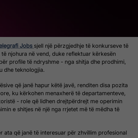
elegrafi Jobs
sjell një përzgjedhje të konkurseve të
 të njohura në vend, duke reflektuar kërkesën
 për profile të ndryshme - nga shitja dhe prodhimi,
u dhe teknologjia.
ive që janë hapur këtë javë, renditen disa pozita
tore, ku kërkohen menaxherë të departamenteve,
oristë - role që lidhen drejtpërdrejt me operimin
min e shitjes në një nga rrjetet më të mëdha të
r ata që janë të interesuar për zhvillim profesional