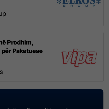
up
në Prodhim,
 për Paketuese
s