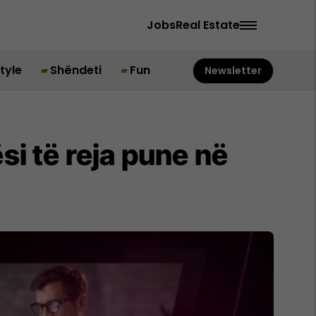
Jobs
Real Estate
style
Shëndeti
Fun
Newsletter
si të reja pune në