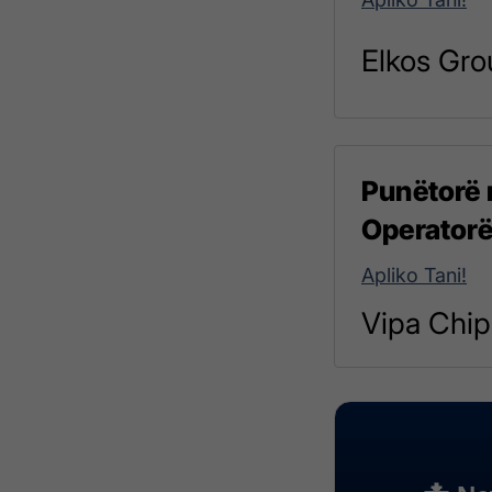
Elkos Gro
Punëtorë 
Operatorë
Apliko Tani!
Vipa Chip