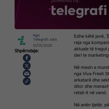
Nga
Edhe këtë javë,
T
Telegrafi Jobs
reja nga kompani
01/05/2026
aktuale të tregut
deri te marketing
Në mesin e mundës
nga Viva Fresh S
arkatarë dhe sekt
ditor dhe menaxhi
retail-it në vend.
Në anën tjetër, pë