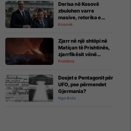
Derisa në Kosovë
zbulohen varre
masive, retorika e
zyrtarëve serbë
Kosovë
rikthen narrativat e
viteve ’90
Zjarr në një shtëpi në
Matiçan të Prishtinës,
zjarrfikësit vënë
situatën nën kontroll
Prishtina
Dosjet e Pentagonit për
UFO, pse përmendet
Gjermania?
Nga Bota