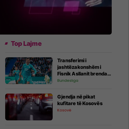
Top Lajme
Transferimi i
jashtëzakonshëm i
Fisnik Asllanit brenda
Bundesligës po bëhet
Bundesliga
gjithnjë e më konkret -
detajet e fundit
Gjendja në pikat
kufitare të Kosovës
Kosovë