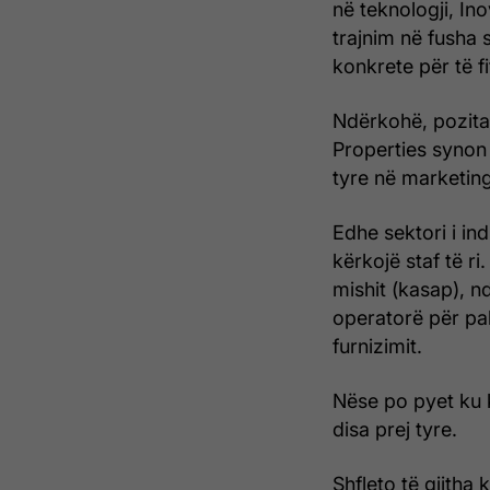
në teknologji, In
trajnim në fusha 
konkrete për të fi
Ndërkohë, pozita
Properties synon 
tyre në marketing
Edhe sektori i i
kërkojë staf të ri
mishit (kasap), 
operatorë për pak
furnizimit.
Nëse po pyet ku 
disa prej tyre.
Shfleto të gjitha