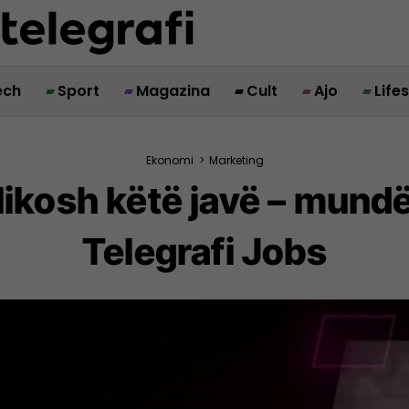
ech
Sport
Magazina
Cult
Ajo
Life
Ekonomi
>
Marketing
ikosh këtë javë – mundë
Telegrafi Jobs