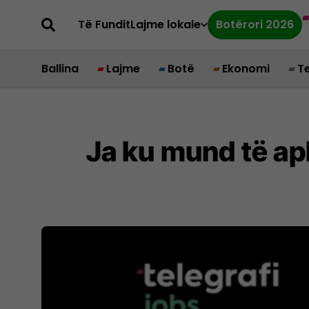
Të Fundit
Lajme lokale
Botërori 2026
Ballina
Lajme
Botë
Ekonomi
T
Ja ku mund të apl