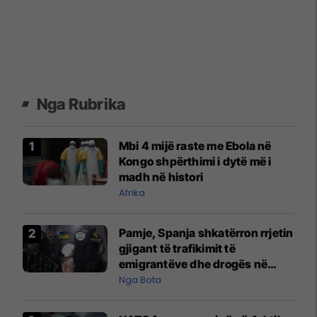
Nga Rubrika
Mbi 4 mijë raste me Ebola në
Kongo shpërthimi i dytë më i
madh në histori
Afrika
Pamje, Spanja shkatërron rrjetin
gjigant të trafikimit të
emigrantëve dhe drogës në
Mesdhe
Nga Bota