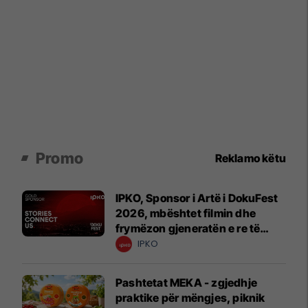
Promo
Reklamo këtu
IPKO, Sponsor i Artë i DokuFest
2026, mbështet filmin dhe
frymëzon gjeneratën e re të
krijuesve
IPKO
Pashtetat MEKA - zgjedhje
praktike për mëngjes, piknik