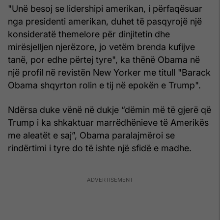
"Unë besoj se lidershipi amerikan, i përfaqësuar
nga presidenti amerikan, duhet të pasqyrojë një
konsideratë themelore për dinjitetin dhe
mirësjelljen njerëzore, jo vetëm brenda kufijve
tanë, por edhe përtej tyre", ka thënë Obama në
një profil në revistën New Yorker me titull "Barack
Obama shqyrton rolin e tij në epokën e Trump".
Ndërsa duke vënë në dukje “dëmin më të gjerë që
Trump i ka shkaktuar marrëdhënieve të Amerikës
me aleatët e saj”, Obama paralajmëroi se
rindërtimi i tyre do të ishte një sfidë e madhe.