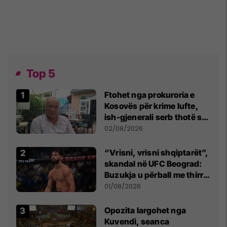
Top 5
Ftohet nga prokuroria e
Kosovës për krime lufte,
ish-gjenerali serb thotë se
dikush e tradhtoi në
02/08/2026
Beograd
“Vrisni, vrisni shqiptarët”,
skandal në UFC Beograd:
Buzukja u përball me thirrje
anti-shqiptare nga
01/08/2026
tribunat
Opozita largohet nga
Kuvendi, seanca