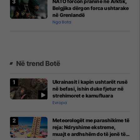
NATO forcon praninë në Arktik,
Belgjika dërgon forca ushtarake
në Grenlandë
Nga Bota
Në trend Botë
Ukrainasit i kapin ushtarët rusë
në befasi, ishin duke fjetur në
strehimoret e kamufluara
Evropa
Meteorologët me parashikime të
reja: Ndryshime ekstreme,
muajt e ardhshëm do të jenë të