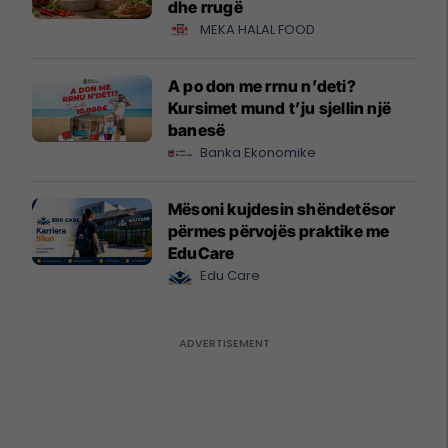
dhe rrugë
MEKA HALAL FOOD
A po don me rrnu n’deti?
Kursimet mund t’ju sjellin një
banesë
Banka Ekonomike
Mësoni kujdesin shëndetësor
përmes përvojës praktike me
EduCare
Edu Care