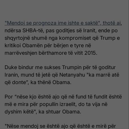
"Mendoj se prognoza ime ishte e saktë", thotë ai
,
ndërsa SHBA-të, pas goditjes së Iranit, ende po
shqyrtojnë shumë nga kompromiset që Trump e
kritikoi Obamën për bërjen e tyre në
marrëveshjen bërthamore të vitit 2015.
Duke bindur me sukses Trumpin për të goditur
Iranin, mund të jetë që Netanyahu "ka marrë atë
që donte”, ka thënë Obama.
Por “nëse kjo është ajo që në fund të fundit është
më e mira për popullin izraelit, do ta vija në
dyshim këtë", ka shtuar Obama.
"Nëse mendoj se është ajo që është e mirë për