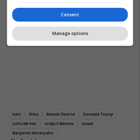
Consent
Manage options
Irani
Shba
Barack Obama
Donoald Trump
Lufta Në Iran
Lindja E Mesme
Izraeli
Benjamin Netanyahu