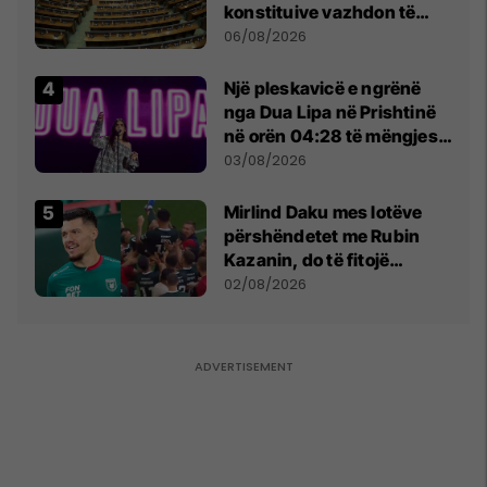
konstituive vazhdon të
shtunën në orën 11:00
06/08/2026
Një pleskavicë e ngrënë
nga Dua Lipa në Prishtinë
në orën 04:28 të mëngjesit
- dhe bota digjitale serbe
03/08/2026
shpall gjendjen e luftës
Mirlind Daku mes lotëve
përshëndetet me Rubin
Kazanin, do të fitojë
miliona te Spartak Moska
02/08/2026