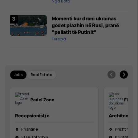
pazakontë
Nga Bota
Momenti kur droni ukrainas
godet plazhin në Rusi, pranë
"pallatit të Putinit"
Evropa
Jobs
Real Estate
Padel Zone
Flex B
Recepsionist/e
Architect
Prishtine
Prishtinë
31 Gusht 2026
6 Shtator 2