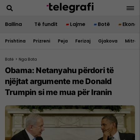
Ballina
Të fundit
Lajme
Botë
Ekono
Prishtina
Prizreni
Peja
Ferizaj
Gjakova
Mitrov
Botë
>
Nga Bota
Obama: Netanyahu përdori të
njëjtat argumente me Donald
Trumpin si me mua për Iranin