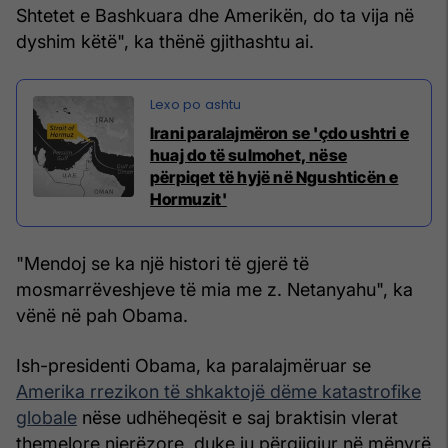
Shtetet e Bashkuara dhe Amerikën, do ta vija në
dyshim këtë", ka thënë gjithashtu ai.
Irani paralajmëron se 'çdo ushtri e
huaj do të sulmohet, nëse
përpiqet të hyjë në Ngushticën e
Hormuzit'
"Mendoj se ka një histori të gjerë të
mosmarrëveshjeve të mia me z. Netanyahu", ka
vënë në pah Obama.
Ish-presidenti Obama, ka paralajmëruar se
Amerika rrezikon të shkaktojë dëme katastrofike
globale
nëse udhëheqësit e saj braktisin vlerat
themelore njerëzore, duke iu përgjigjur në mënyrë