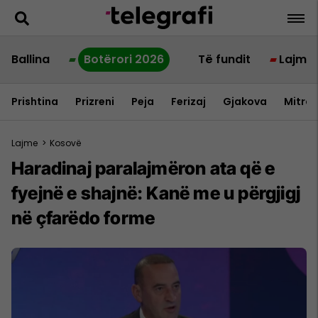
Ballina
Botërori 2026
Të fundit
Lajme
Prishtina
Prizreni
Peja
Ferizaj
Gjakova
Mitrov
Lajme
>
Kosovë
Haradinaj paralajmëron ata që e
fyejnë e shajnë: Kanë me u përgjigj
në çfarëdo forme