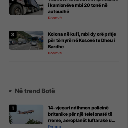
i kamionëve mbi 20 tonë në
autoudhë
Kosovë
Kolona në kufi, mbi dy orë pritje
për të hyrë në Kosovë te Dheu i
Bardhë
Kosovë
Në trend Botë
14-vjeçari ndihmon policinë
britanike për një telefonatë të
rreme, aeroplanët luftarakë u
ngritën në ajër për të
Evropa