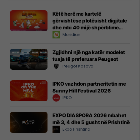
Këtë herë me kartelë
gërvishtëse plotësisht digjitale
dhe mbi 40 mijë shpërblime
instant!
Meridian
Zgjidhni një nga katër modelet
tuaja të preferuara Peugeot
Peugot Kosova
IPKO vazhdon partneritetin me
Sunny Hill Festival 2026
IPKO
EXPO DIASPORA 2026 mbahet
më 3, 4 dhe 5 gusht në Prishtinë
Expo Prishtina