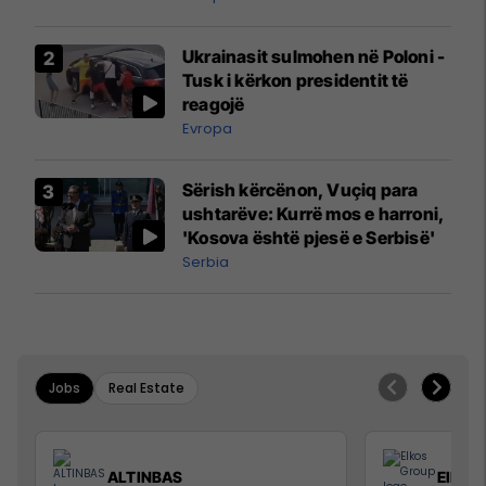
interceptuar fluturaken e Qatar
Airways që po shkonte drejt
Ukrainasit sulmohen në Poloni -
Mançesterit
Tusk i kërkon presidentit të
reagojë
Evropa
Sërish kërcënon, Vuçiq para
ushtarëve: Kurrë mos e harroni,
'Kosova është pjesë e Serbisë'
Serbia
Jobs
Real Estate
ALTINBAS
Elkos