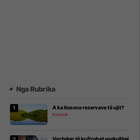
Nga Rubrika
A ka Kosova rezervave të ujit?
Kosovë
Vazhdon të kufizohet qarkullimi