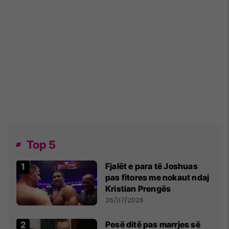
Top 5
Fjalët e para të Joshuas
pas fitores me nokaut ndaj
Kristian Prengës
26/07/2026
Pesë ditë pas marrjes së