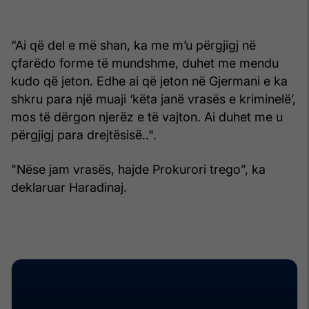
“Ai që del e më shan, ka me m’u përgjigj në
çfarëdo forme të mundshme, duhet me mendu
kudo që jeton. Edhe ai që jeton në Gjermani e ka
shkru para një muaji ‘këta janë vrasës e kriminelë’,
mos të dërgon njerëz e të vajton. Ai duhet me u
përgjigj para drejtësisë..".
"Nëse jam vrasës, hajde Prokurori trego”, ka
deklaruar Haradinaj.