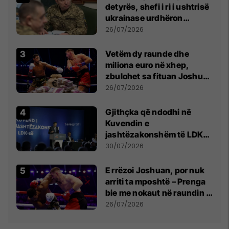
detyrës, shefi i ri i ushtrisë
ukrainase urdhëron
kontroll të madh
26/07/2026
Vetëm dy raunde dhe
miliona euro në xhep,
zbulohet sa fituan Joshua
e Prenga
26/07/2026
Gjithçka që ndodhi në
Kuvendin e
jashtëzakonshëm të LDK-
së
30/07/2026
E rrëzoi Joshuan, por nuk
arriti ta mposhtë – Prenga
bie me nokaut në raundin e
dytë
26/07/2026