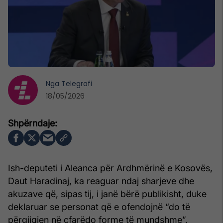
Nga
Telegrafi
18/05/2026
Ish-deputeti i Aleanca për Ardhmërinë e Kosovës,
Daut Haradinaj, ka reaguar ndaj sharjeve dhe
akuzave që, sipas tij, i janë bërë publikisht, duke
deklaruar se personat që e ofendojnë “do të
përgjigjen në çfarëdo forme të mundshme”.