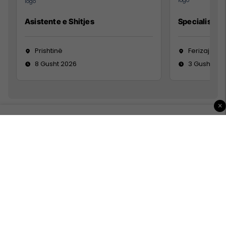
Asistente e Shitjes
Specialist Mi
Prishtinë
Ferizaj
8 Gusht 2026
3 Gusht 20
×