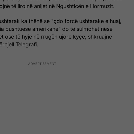
ojnë të lirojnë anijet në Ngushticën e Hormuzit.
ë ushtarak ka thënë se "çdo forcë ushtarake e huaj,
ria pushtuese amerikane" do të sulmohet nëse
et ose të hyjë në rrugën ujore kyçe, shkruajnë
rcjell Telegrafi.