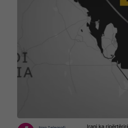
Irani ka ripërtëri
Nga
Telegrafi