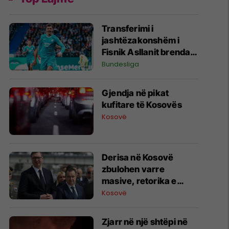
Transferimi i
jashtëzakonshëm i
Fisnik Asllanit brenda
Bundesligës po bëhet
Bundesliga
gjithnjë e më konkret -
detajet e fundit
Gjendja në pikat
kufitare të Kosovës
Kosovë
Derisa në Kosovë
zbulohen varre
masive, retorika e
zyrtarëve serbë
Kosovë
rikthen narrativat e
viteve ’90
Zjarr në një shtëpi në