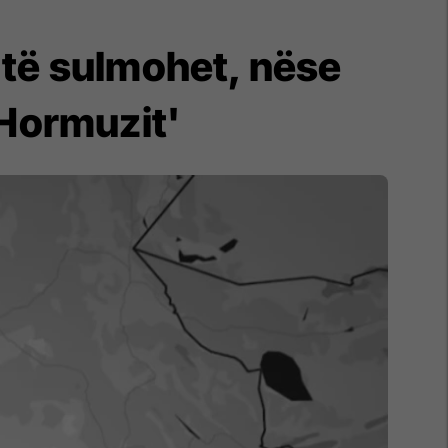
o të sulmohet, nëse
 Hormuzit'