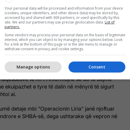
Your personal data will be processed and information from your device
(cookies, unique identifiers, and other device data) may be stored by,
Ushtria Amerikane do të përdorë 15,000
accessed by and shared with 369 partners, or used specifically by this
trupa në "Operacionin Liria" në
site. We and our partners may use precise geolocation data.
List of
Ngushticën e Hormuzit
partners.
Some vendors may process your personal data on the basis of legitimate
interest, which you can object to by managing your options below. Look
for a link at the bottom of this page or in the site menu to manage or
withdraw consent in privacy and cookie settings.
në anije nga zona të botës që nuk janë në asnjë
ra në atë që po ndodh aktualisht në Lindjen e
mp.
Manage options
Consent
faqësuesve të mi t'i informojnë se do të bëjmë
e ekuipazhet e tyre të dalin në mënyrë të sigurt
toi ai.
më detaje mbi “Operacionin Liria” janë njoftuar
drore e SHBA-së, dega ushtarake që vepron në
.