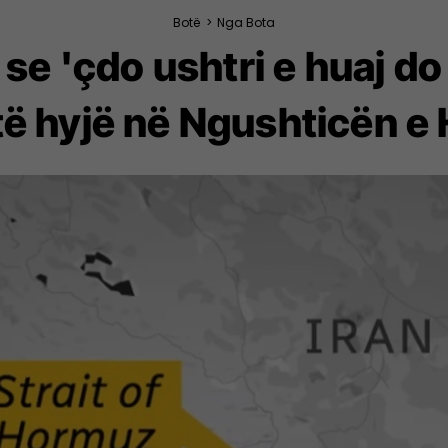
Botë
>
Nga Bota
 se 'çdo ushtri e huaj d
të hyjë në Ngushticën e