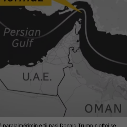
rë paralajmërimin e tij pasi Donald Trump njoftoi se