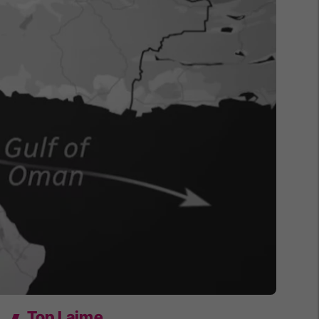
Top Lajme