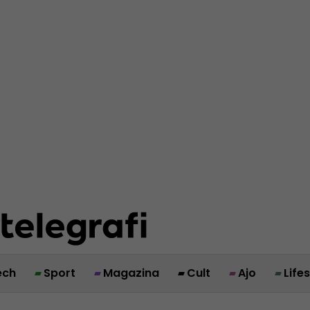
ech
Sport
Magazina
Cult
Ajo
Life