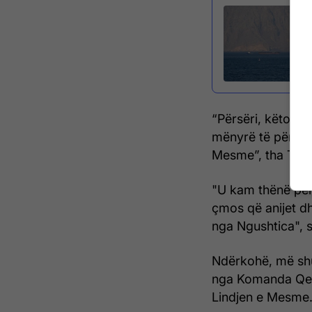
“Përsëri, këto ja
mënyrë të përfshi
Mesme”, tha Tru
"U kam thënë për
çmos që anijet dh
nga Ngushtica", sh
Ndërkohë, më shu
nga Komanda Qen
Lindjen e Mesme