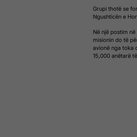
Grupi thotë se for
Ngushticën e Horm
Në një postim në
misionin do të pë
avionë nga toka 
15,000 anëtarë të