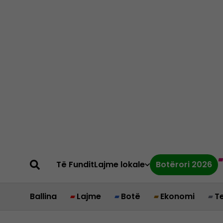
Të Fundit
Lajme lokale
Botërori 2026
Ballina
Lajme
Botë
Ekonomi
T