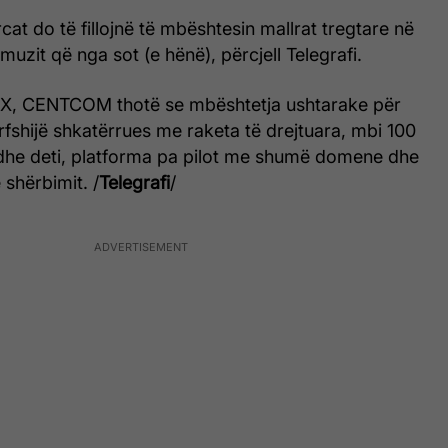
cat do të fillojnë të mbështesin mallrat tregtare në
uzit që nga sot (e hënë), përcjell Telegrafi.
 X, CENTCOM thotë se mbështetja ushtarake për
rfshijë shkatërrues me raketa të drejtuara, mbi 100
dhe deti, platforma pa pilot me shumë domene dhe
 shërbimit. /
Telegrafi
/