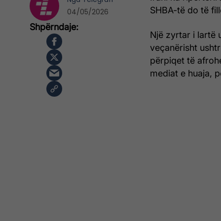
SHBA-të do të fill
04/05/2026
Një zyrtar i lart
veçanërisht usht
përpiqet të afroh
mediat e huaja, pë