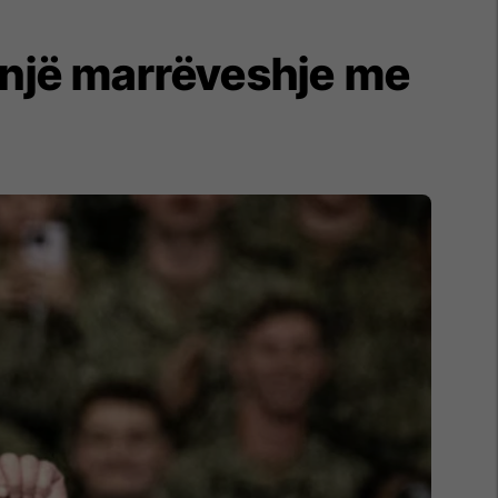
 një marrëveshje me