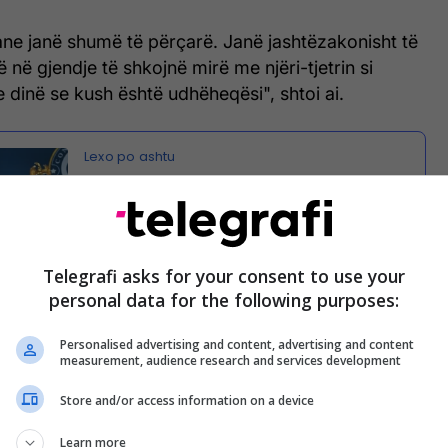
ane janë shumë të përçarë. Janë jashtëzakonisht të
ë në gjendje të shkojnë mirë me njëri-tjetrin si
dinë se kush është udhëheqësi", shtoi ai.
Trump: Iranit nuk i ka mbetur as ushtri,
dëshiron marrëveshje
Telegrafi asks for your consent to use your
personal data for the following purposes:
shtë mundur. Nëse do të largoheshim tani, do t'u
Personalised advertising and content, advertising and content
për ta rindërtuar atë vend. Por ne nuk jemi të
measurement, audience research and services development
moment", përfundoi presidenti.
Store and/or access information on a device
 deklaruar se Irani dëshiron të bëjë një
Learn more