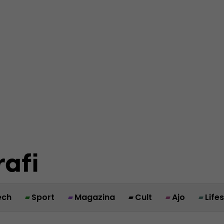
ech
Sport
Magazina
Cult
Ajo
Life