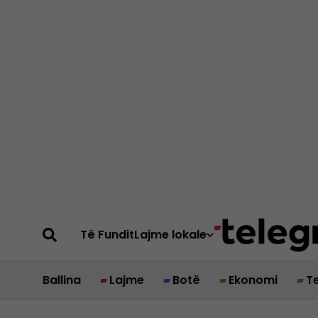
Të Fundit
Lajme lokale
Ballina
Lajme
Botë
Ekonomi
T