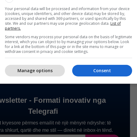
Your personal data will be processed and information from your device
(cookies, unique identifiers, and other device data) may be stored by,
ë disa herë në javët e fundit, por ende nuk duket se
accessed by and shared with 369 partners, or used specifically by this
site. We and our partners may use precise geolocation data.
List of
o të arrihet.
partners.
Some vendors may process your personal data on the basis of legitimate
uk u ka mbetur asnjë ushtri", shtoi ai.
/Telegrafi/
interest, which you can object to by managing your options below. Look
for a link at the bottom of this page or in the site menu to manage or
withdraw consent in privacy and cookie settings.
Manage options
Consent