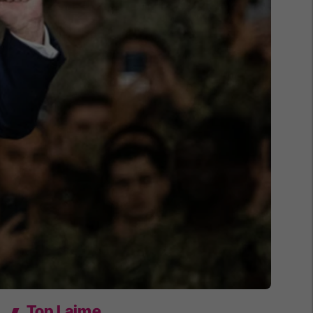
Top Lajme