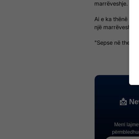
marrëveshje.
Ai e ka thënë kët
një marrëveshje d
"Sepse në thelb n