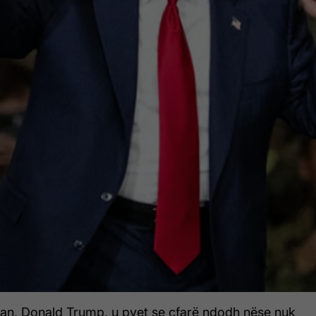
kan, Donald Trump, u pyet se çfarë ndodh nëse nuk