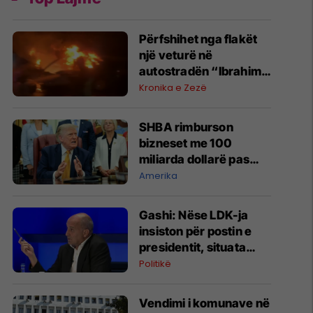
Përfshihet nga flakët
një veturë në
autostradën “Ibrahim
Rugova”
Kronika e Zezë
SHBA rimburson
bizneset me 100
miliarda dollarë pas
anulimit të tarifave të
Amerika
Trumpit
Gashi: Nëse LDK-ja
insiston për postin e
presidentit, situata
komplikohet - pres që
Politikë
të ketë lëshim
Vendimi i komunave në