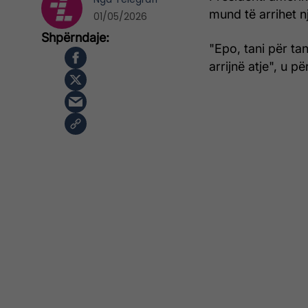
mund të arrihet n
01/05/2026
"Epo, tani për ta
arrijnë atje", u p