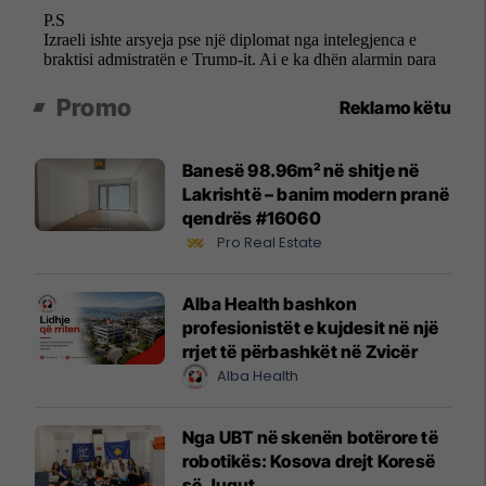
Promo
Reklamo këtu
Banesë 98.96m² në shitje në
Lakrishtë – banim modern pranë
qendrës #16060
Pro Real Estate
Alba Health bashkon
profesionistët e kujdesit në një
rrjet të përbashkët në Zvicër
Alba Health
Nga UBT në skenën botërore të
robotikës: Kosova drejt Koresë
së Jugut