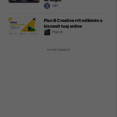
UBT
Plan B Creative rrit ndikimin e
biznesit tuaj online
Plan B