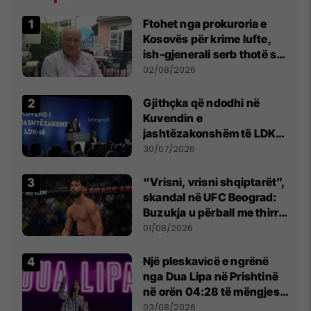
Ftohet nga prokuroria e
Kosovës për krime lufte,
ish-gjenerali serb thotë se
dikush e tradhtoi në
02/08/2026
Beograd
Gjithçka që ndodhi në
Kuvendin e
jashtëzakonshëm të LDK-
së
30/07/2026
“Vrisni, vrisni shqiptarët”,
skandal në UFC Beograd:
Buzukja u përball me thirrje
anti-shqiptare nga
01/08/2026
tribunat
Një pleskavicë e ngrënë
nga Dua Lipa në Prishtinë
në orën 04:28 të mëngjesit
- dhe bota digjitale serbe
03/08/2026