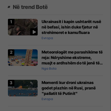
Në trend Botë
Ukrainasit i kapin ushtarët rusë
në befasi, ishin duke fjetur në
strehimoret e kamufluara
Evropa
Meteorologët me parashikime të
reja: Ndryshime ekstreme,
muajt e ardhshëm do të jenë të
pazakontë
Nga Bota
Momenti kur droni ukrainas
godet plazhin në Rusi, pranë
"pallatit të Putinit"
Evropa