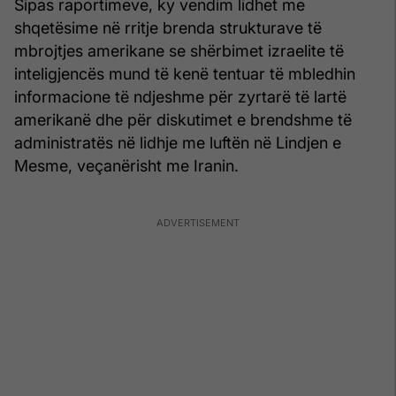
Sipas raportimeve, ky vendim lidhet me
shqetësime në rritje brenda strukturave të
mbrojtjes amerikane se shërbimet izraelite të
inteligjencës mund të kenë tentuar të mbledhin
informacione të ndjeshme për zyrtarë të lartë
amerikanë dhe për diskutimet e brendshme të
administratës në lidhje me luftën në Lindjen e
Mesme, veçanërisht me Iranin.