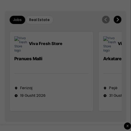
Jobs
Real Estate
Viva Fresh Store
Viva F
Pranues Malli
Arkatare
Ferizaj
Pejë
19 Gusht 2026
31 Gusht 20
×