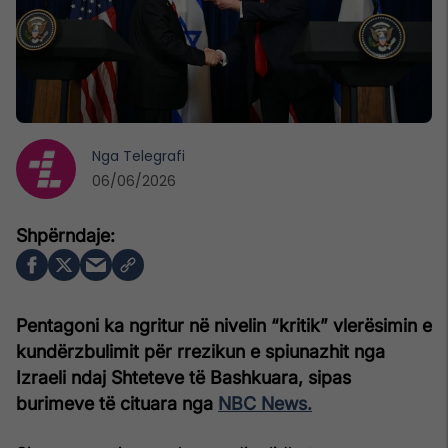
Nga
Telegrafi
06/06/2026
Pentagoni ka ngritur në nivelin “kritik” vlerësimin e
kundërzbulimit për rrezikun e spiunazhit nga
Izraeli ndaj Shteteve të Bashkuara, sipas
burimeve të cituara nga
NBC News.