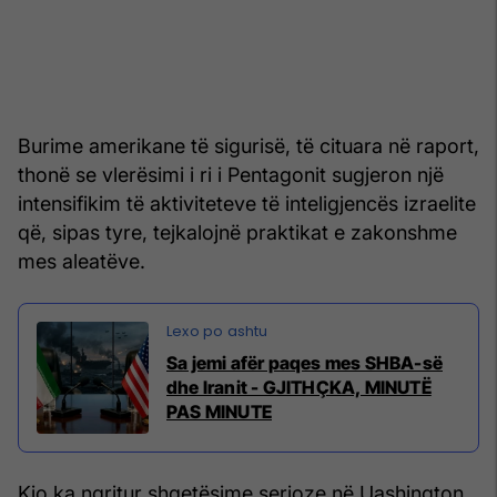
Burime amerikane të sigurisë, të cituara në raport,
thonë se vlerësimi i ri i Pentagonit sugjeron një
intensifikim të aktiviteteve të inteligjencës izraelite
që, sipas tyre, tejkalojnë praktikat e zakonshme
mes aleatëve.
Sa jemi afër paqes mes SHBA-së
dhe Iranit - GJITHÇKA, MINUTË
PAS MINUTE
Kjo ka ngritur shqetësime serioze në Uashington