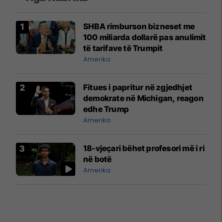
SHBA rimburson bizneset me
100 miliarda dollarë pas anulimit
të tarifave të Trumpit
Amerika
Fitues i papritur në zgjedhjet
demokrate në Michigan, reagon
edhe Trump
Amerika
18-vjeçari bëhet profesori më i ri
në botë
Amerika