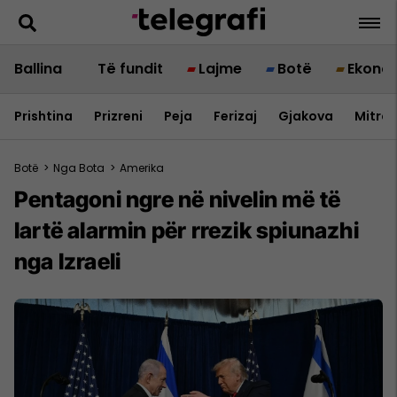
Ballina
Të fundit
Lajme
Botë
Ekono
Prishtina
Prizreni
Peja
Ferizaj
Gjakova
Mitrov
Botë
>
Nga Bota
>
Amerika
Pentagoni ngre në nivelin më të
lartë alarmin për rrezik spiunazhi
nga Izraeli