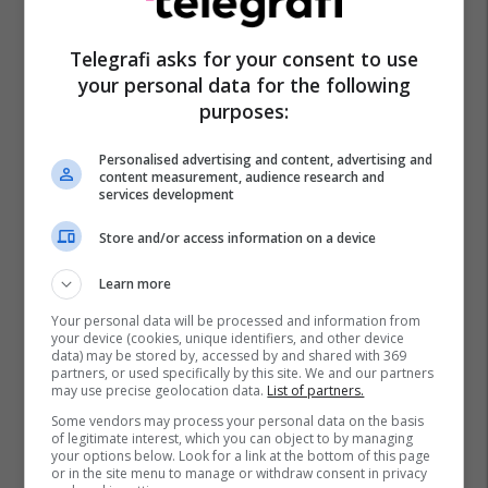
Telegrafi asks for your consent to use
Fajdeja
Prizren
your personal data for the following
purposes:
Personalised advertising and content, advertising and
content measurement, audience research and
services development
Store and/or access information on a device
Learn more
Your personal data will be processed and information from
your device (cookies, unique identifiers, and other device
data) may be stored by, accessed by and shared with 369
partners, or used specifically by this site. We and our partners
may use precise geolocation data.
List of partners.
Some vendors may process your personal data on the basis
of legitimate interest, which you can object to by managing
your options below. Look for a link at the bottom of this page
or in the site menu to manage or withdraw consent in privacy