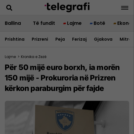
Ballina
Të fundit
Lajme
Botë
Ekono
Prishtina
Prizreni
Peja
Ferizaj
Gjakova
Mitrov
Lajme
>
Kronika e Zezë
Për 50 mijë euro borxh, ia morën
150 mijë - Prokuroria në Prizren
kërkon paraburgim për fajde