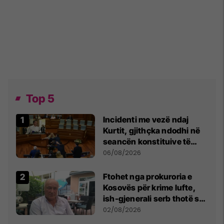
Top 5
Incidenti me vezë ndaj
Kurtit, gjithçka ndodhi në
seancën konstituive të
Kuvendit
06/08/2026
Ftohet nga prokuroria e
Kosovës për krime lufte,
ish-gjenerali serb thotë se
dikush e tradhtoi në
02/08/2026
Beograd