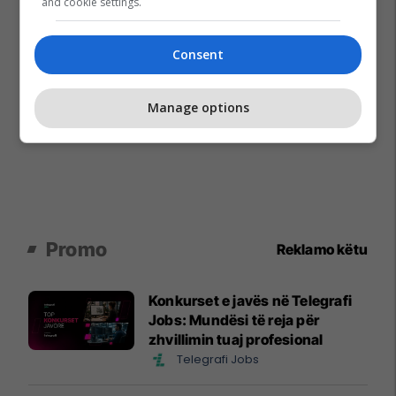
and cookie settings.
Consent
Manage options
Promo
Reklamo këtu
Konkurset e javës në Telegrafi
Jobs: Mundësi të reja për
zhvillimin tuaj profesional
Telegrafi Jobs