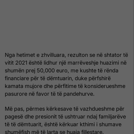
Nga hetimet e zhvilluara, rezulton se në shtator të
vitit 2021 është lidhur një marrëveshje huazimi në
shumën prej 50,000 euro, me kushte të rënda
financiare për të dëmtuarin, duke përfshirë
kamata mujore dhe përfitime të konsiderueshme
pasurore në favor të të pandehurve.
Më pas, përmes kërkesave të vazhdueshme për
pagesë dhe presionit të ushtruar ndaj familjarëve
të të dëmtuarit, është kërkuar kthimi i shumave
shumëfish më të larta se huaja fillestare.