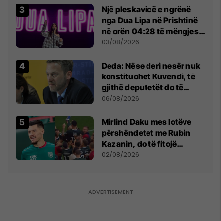
Një pleskavicë e ngrënë
nga Dua Lipa në Prishtinë
në orën 04:28 të mëngjesit
- dhe bota digjitale serbe
03/08/2026
shpall gjendjen e luftës
Deda: Nëse deri nesër nuk
konstituohet Kuvendi, të
gjithë deputetët do të
bëjnë shkelje të rëndë
06/08/2026
kushtetuese
Mirlind Daku mes lotëve
përshëndetet me Rubin
Kazanin, do të fitojë
miliona te Spartak Moska
02/08/2026