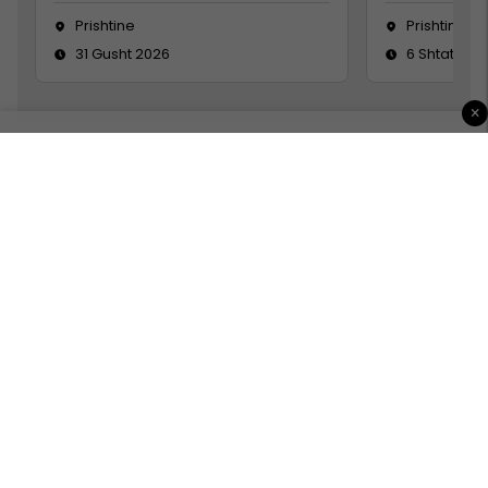
Prishtine
Prishtinë
31 Gusht 2026
6 Shtator 2
×