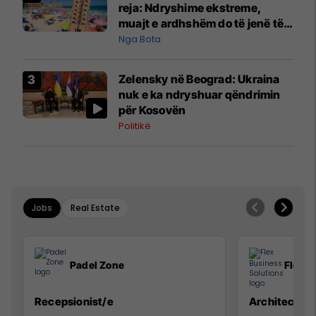
reja: Ndryshime ekstreme,
muajt e ardhshëm do të jenë të
pazakontë
Nga Bota
Zelensky në Beograd: Ukraina
nuk e ka ndryshuar qëndrimin
për Kosovën
Politikë
Jobs
Real Estate
Padel Zone
Flex B
Recepsionist/e
Architect