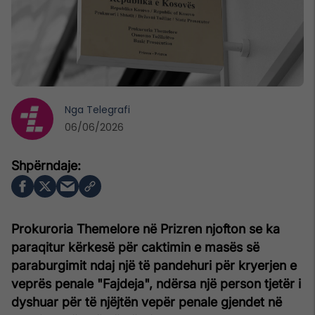
Nga
Telegrafi
06/06/2026
Prokuroria Themelore në Prizren njofton se ka
paraqitur kërkesë për caktimin e masës së
paraburgimit ndaj një të pandehuri për kryerjen e
veprës penale "Fajdeja", ndërsa një person tjetër i
dyshuar për të njëjtën vepër penale gjendet në