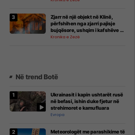
Zjarr në një objekt në Klinë,
përfshihen nga zjarri pajisje
bujqësore, ushqim i kafshëve –
Policia jep detaje
Kronika e Zezë
Në trend Botë
Ukrainasit i kapin ushtarët rusë
në befasi, ishin duke fjetur në
strehimoret e kamufluara
Evropa
Meteorologët me parashikime të