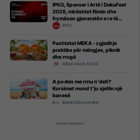
IPKO, Sponsor i Artë i DokuFest
2026, mbështet filmin dhe
frymëzon gjeneratën e re të
krijuesve
IPKO
Pashtetat MEKA - zgjedhje
praktike për mëngjes, piknik
dhe rrugë
MEKA HALAL FOOD
A po don me rrnu n’deti?
Kursimet mund t’ju sjellin një
banesë
Banka Ekonomike