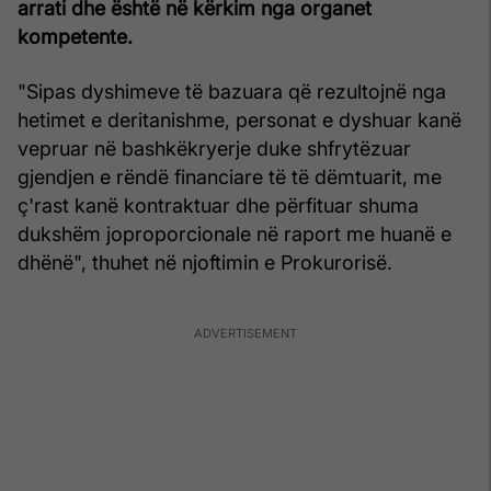
arrati dhe është në kërkim nga organet
kompetente.
"Sipas dyshimeve të bazuara që rezultojnë nga
hetimet e deritanishme, personat e dyshuar kanë
vepruar në bashkëkryerje duke shfrytëzuar
gjendjen e rëndë financiare të të dëmtuarit, me
ç'rast kanë kontraktuar dhe përfituar shuma
dukshëm joproporcionale në raport me huanë e
dhënë", thuhet në njoftimin e Prokurorisë.