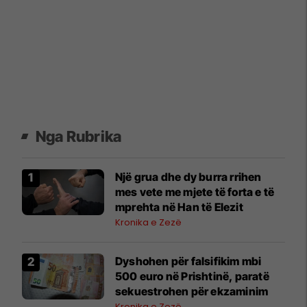
Nga Rubrika
Një grua dhe dy burra rrihen
mes vete me mjete të forta e të
mprehta në Han të Elezit
Kronika e Zezë
Dyshohen për falsifikim mbi
500 euro në Prishtinë, paratë
sekuestrohen për ekzaminim
Kronika e Zezë