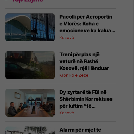
Pacolli për Aeroportin
e Vlorës: Koha e
emocioneve ka kaluar,
do t’i drejtohemi
Kosovë
arbitrazhit dhe
drejtësisë
Treni përplas një
veturë në Fushë
Kosovë, një i lënduar
Kronika e Zezë
Dy zyrtarë të FBI në
Shërbimin Korrektues
për luftim “të
terrorizmit dhe
Kosovë
rreziqeve të sigurisë”
Alarm për mjet të