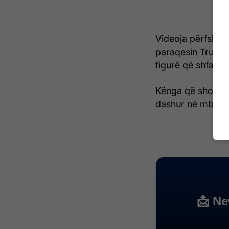
Videoja përfshin 
paraqesin Trumpi
figurë që shfaqet 
Kënga që shoqëro
dashur në mbarë