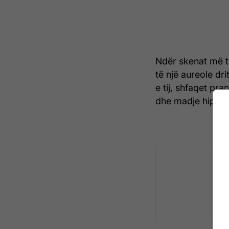
Ndër skenat më t
të një aureole dr
e tij, shfaqet pra
dhe madje hipën 