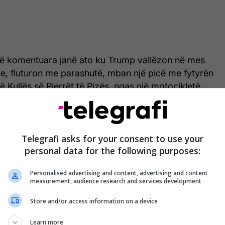
ë komentuara janë ato ku Trump vallëzon në mes
ite, fluturon me parashutë, mban një picë me fytyrën
në Kullës së Pjerrët të Pizës, ngas një motoçikletë
mbi një luan.
Telegrafi asks for your consent to use your
personal data for the following purposes:
Personalised advertising and content, advertising and content
measurement, audience research and services development
Store and/or access information on a device
Learn more