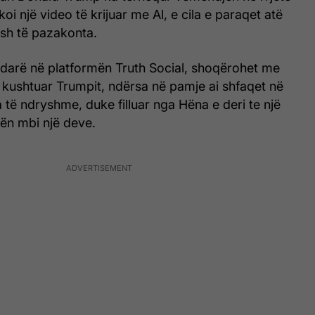
koi një video të krijuar me Al, e cila e paraqet atë
ash të pazakonta.
ndarë në platformën Truth Social, shoqërohet me
 kushtuar Trumpit, ndërsa në pamje ai shfaqet në
 të ndryshme, duke filluar nga Hëna e deri te një
pën mbi një deve.