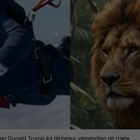
kan Donald Trump ka tërhequr vëmendjen në rrjete