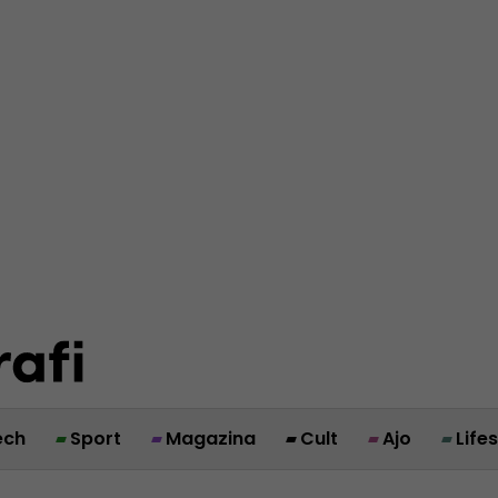
ech
Sport
Magazina
Cult
Ajo
Life