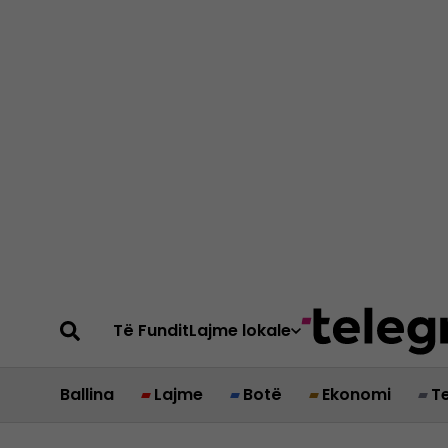
Të Fundit
Lajme lokale
Ballina
Lajme
Botë
Ekonomi
T