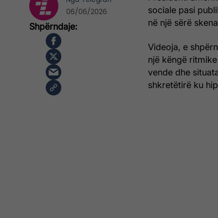
sociale pasi publi
06/06/2026
në një sërë sken
Videoja, e shpër
një këngë ritmike
vende dhe situata
shkretëtirë ku hi