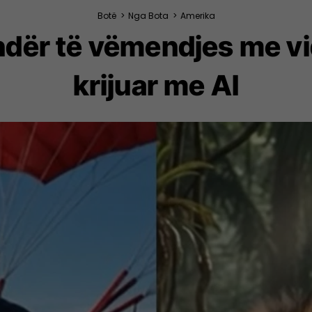
Botë
>
Nga Bota
>
Amerika
ndër të vëmendjes me vi
krijuar me AI