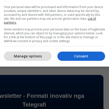
Your personal data will be processed and information from your device
(cookies, unique identifiers, and other device data) may be stored by,
accessed by and shared with 369 partners, or used specifically by this
gjithashtu pamje të gjeneruara nga Al që e
site. We and our partners may use precise geolocation data.
List of
partners.
n si personazh anime, prezantues të UFC-së dhe
Some vendors may process your personal data on the basis of legitimate
në qiell si pjesë e Aurorës Boreale.
interest, which you can object to by managing your options below. Look
for a link at the bottom of this page or in the site menu to manage or
withdraw consent in privacy and cookie settings.
n videon përsërit mesazhin se Trump është i
 botën.
/Telegrafi/
Manage options
Consent