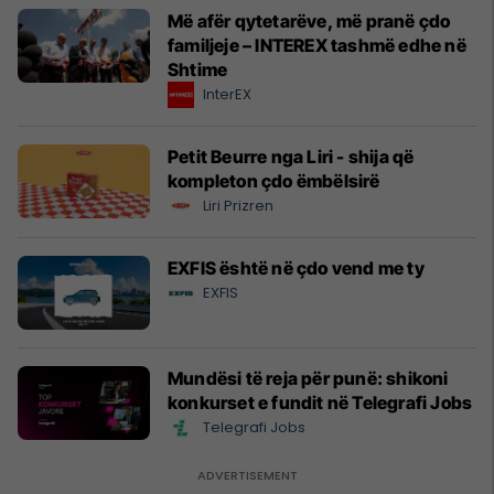
Më afër qytetarëve, më pranë çdo
familjeje – INTEREX tashmë edhe në
Shtime
InterEX
Petit Beurre nga Liri - shija që
kompleton çdo ëmbëlsirë
Liri Prizren
EXFIS është në çdo vend me ty
EXFIS
Mundësi të reja për punë: shikoni
konkurset e fundit në Telegrafi Jobs
Telegrafi Jobs