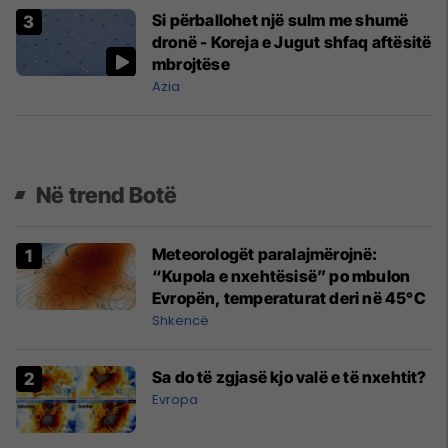
Si përballohet një sulm me shumë
dronë - Koreja e Jugut shfaq aftësitë
mbrojtëse
Azia
Në trend Botë
Meteorologët paralajmërojnë:
“Kupola e nxehtësisë” po mbulon
Evropën, temperaturat deri në 45°C
Shkencë
Sa do të zgjasë kjo valë e të nxehtit?
Evropa