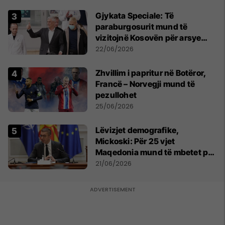
​Gjykata Speciale: Të
paraburgosurit mund të
vizitojnë Kosovën për arsye
humanitare
22/06/2026
Zhvillim i papritur në Botëror,
Francë – Norvegji mund të
pezullohet
25/06/2026
Lëvizjet demografike,
Mickoski: Për 25 vjet
Maqedonia mund të mbetet pa
150 mijë deri në 250 mijë
21/06/2026
banorë