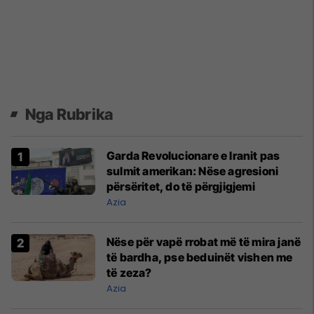
Nga Rubrika
Garda Revolucionare e Iranit pas
sulmit amerikan: Nëse agresioni
përsëritet, do të përgjigjemi
Azia
Nëse për vapë rrobat më të mira janë
të bardha, pse beduinët vishen me
të zeza?
Azia