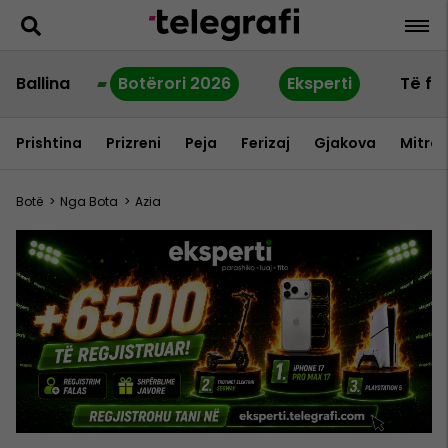
Ballina
Botërori 2026
Eksperti
Të fu
Prishtina
Prizreni
Peja
Ferizaj
Gjakova
Mitrov
Botë
>
Nga Bota
>
Azia