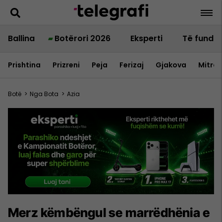
Ballina
Botërori 2026
Eksperti
Të fundit
Prishtina
Prizreni
Peja
Ferizaj
Gjakova
Mitrov
Botë
>
Nga Bota
>
Azia
Merz këmbëngul se marrëdhënia e