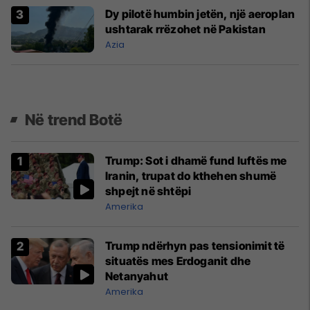
Dy pilotë humbin jetën, një aeroplan
ushtarak rrëzohet në Pakistan
Azia
Në trend Botë
Trump: Sot i dhamë fund luftës me
Iranin, trupat do kthehen shumë
shpejt në shtëpi
Amerika
Trump ndërhyn pas tensionimit të
situatës mes Erdoganit dhe
Netanyahut
Amerika