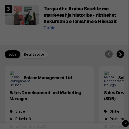
Turqia dhe Arabia Saudite me
marrëveshje historike - rikthehet
hekurudha e famshme e Hixhazit
Turqia
Jobs
Real Estate
Solace Management Ltd
Sola
Sales Development and Marketing
Sales Deve
Manager
(SDR)
Shitje
Shitje
Prishtinë
Prishtinë
×
28 Qershor 2026
28 Qersho