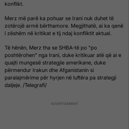
konflikt.
Merz më parë ka pohuar se Irani nuk duhet të
zotërojë armë bërthamore. Megjithatë, ai ka qenë
i zëshëm në kritikat e tij ndaj konfliktit aktual.
Të hënën, Merz tha se SHBA-të po "po
poshtërohen" nga Irani, duke kritikuar atë që ai e
quajti mungesë strategjie amerikane, duke
përmendur Irakun dhe Afganistanin si
paralajmërime për hyrjen në luftëra pa strategji
daljeje. /Telegrafi/