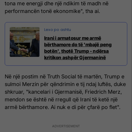
tona me energji dhe një ndikim të madh në
performancën tonë ekonomike", tha ai.
Irani i armatosur me armë
bërthamore do të 'mbajë peng
botën', thotë Trump - ndërsa
kritikon ashpër Gjermaninë
Në një postim në Truth Social të martën, Trump e
sulmoi Merzin për qëndrimin e tij ndaj luftës, duke
shkruar, "kancelari i Gjermanisë, Friedrich Merz,
mendon se është në rregull që Irani të ketë një
armë bërthamore. Ai nuk e di për çfarë po flet".