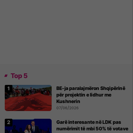
Top 5
BE-ja paralajmëron Shqipërinë
për projektin e lidhur me
Kushnerin
07/06/2026
Garë interesante në LDK pas
numërimit të mbi 50% të votave