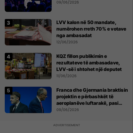
09/06/2026
LVV kalon në 50 mandate,
numërohen rreth 70% e votave
nga ambasadat
12/06/2026
KQZ fillon publikimin e
rezultateve të ambasadave,
LVV-së i shtohet një deputet
11/06/2026
Franca dhe Gjermania braktisin
projektin e përbashkët të
aeroplanëve luftarakë, pasi
kompanitë nuk arrijnë
09/06/2026
marrëveshje