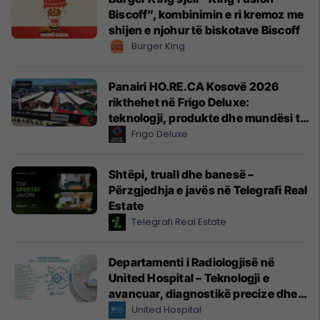
Biscoff”, kombinimin e ri kremoz me
shijen e njohur të biskotave Biscoff
Burger King
Panairi HO.RE.CA Kosovë 2026
rikthehet në Frigo Deluxe:
teknologji, produkte dhe mundësi të
reja për hoteleri dhe gastronomi
Frigo Deluxe
Shtëpi, truall dhe banesë –
Përzgjedhja e javës në Telegrafi Real
Estate
Telegrafi Real Estate
Departamenti i Radiologjisë në
United Hospital – Teknologji e
avancuar, diagnostikë precize dhe
kujdes profesional
United Hospital