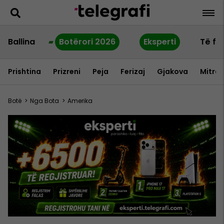
Ballina
Botërori 2026
Eksperti
Të fu
Prishtina
Prizreni
Peja
Ferizaj
Gjakova
Mitrov
Botë
>
Nga Bota
>
Amerika