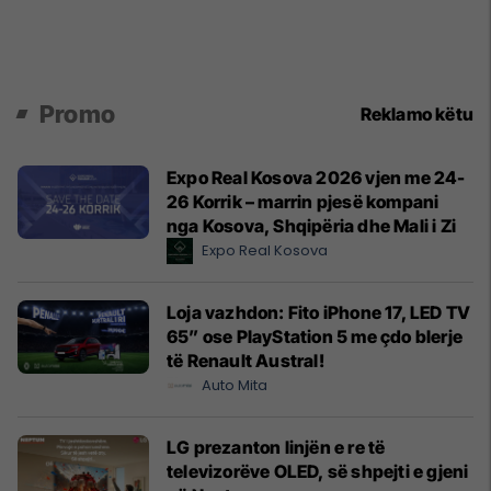
Promo
Reklamo këtu
Expo Real Kosova 2026 vjen me 24-
26 Korrik – marrin pjesë kompani
nga Kosova, Shqipëria dhe Mali i Zi
Expo Real Kosova
Loja vazhdon: Fito iPhone 17, LED TV
65” ose PlayStation 5 me çdo blerje
të Renault Austral!
Auto Mita
LG prezanton linjën e re të
televizorëve OLED, së shpejti e gjeni