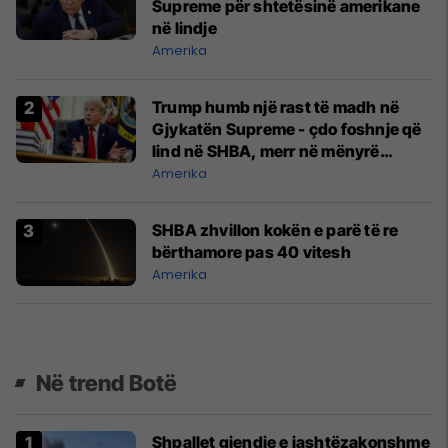
Supreme për shtetësinë amerikane
në lindje
Amerika
Trump humb një rast të madh në
Gjykatën Supreme - çdo foshnje që
lind në SHBA, merr në mënyrë
automatike shtetësinë amerikane
Amerika
SHBA zhvillon kokën e parë të re
bërthamore pas 40 vitesh
Amerika
Në trend Botë
Shpallet gjendje e jashtëzakonshme