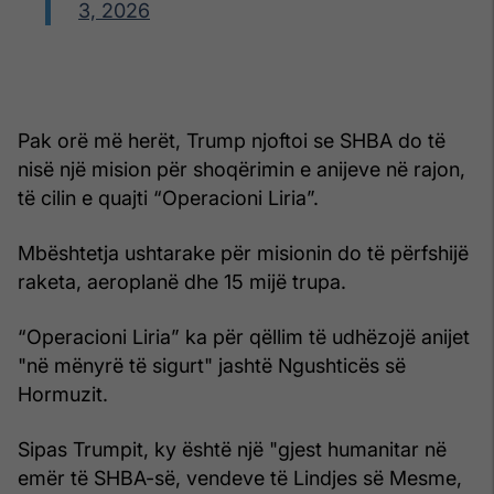
3, 2026
Pak orë më herët, Trump njoftoi se SHBA do të
nisë një mision për shoqërimin e anijeve në rajon,
të cilin e quajti “Operacioni Liria”.
Mbështetja ushtarake për misionin do të përfshijë
raketa, aeroplanë dhe 15 mijë trupa.
“Operacioni Liria” ka për qëllim të udhëzojë anijet
"në mënyrë të sigurt" jashtë Ngushticës së
Hormuzit.
Sipas Trumpit, ky është një "gjest humanitar në
emër të SHBA-së, vendeve të Lindjes së Mesme,