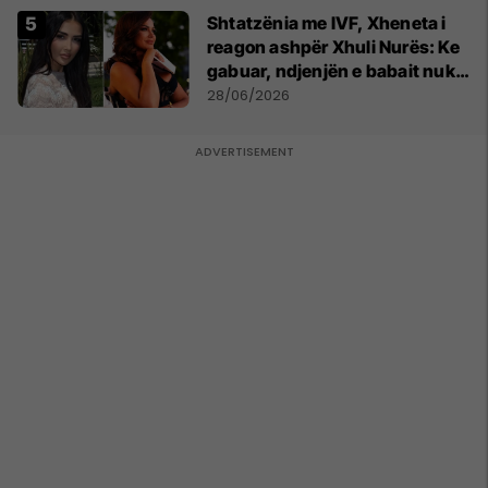
Shtatzënia me IVF, Xheneta i
reagon ashpër Xhuli Nurës: Ke
gabuar, ndjenjën e babait nuk
mund t'ia plotësosh kurrë
28/06/2026