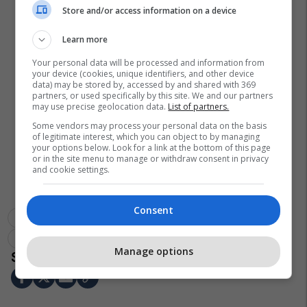
Store and/or access information on a device
Learn more
Your personal data will be processed and information from
your device (cookies, unique identifiers, and other device
data) may be stored by, accessed by and shared with 369
partners, or used specifically by this site. We and our partners
may use precise geolocation data.
List of partners.
Some vendors may process your personal data on the basis
of legitimate interest, which you can object to by managing
your options below. Look for a link at the bottom of this page
or in the site menu to manage or withdraw consent in privacy
and cookie settings.
Consent
Shba
Donald Trump
Irani
Uno
Shtëpia E Bardhë
"operacioni Liria"
Manage options