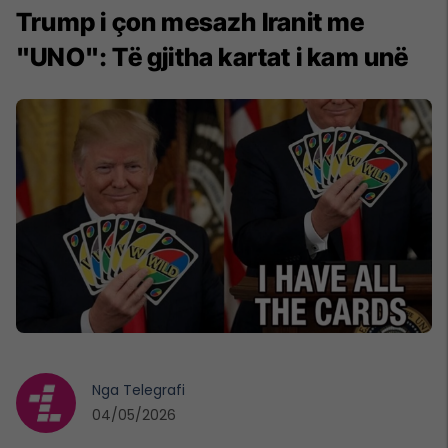
Trump i çon mesazh Iranit me
"UNO": Të gjitha kartat i kam unë
Nga
Telegrafi
04/05/2026