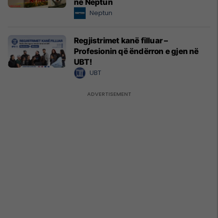
në Neptun
Neptun
Regjistrimet kanë filluar –
Profesionin që ëndërron e gjen në
UBT!
UBT