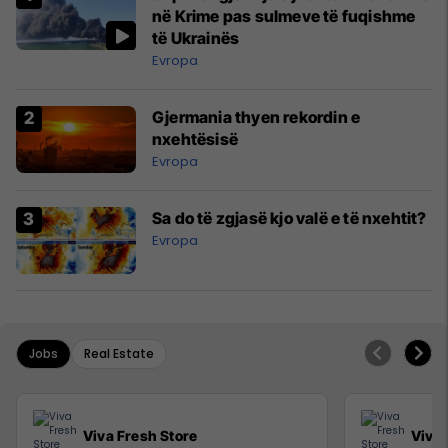
në Krime pas sulmeve të fuqishme
të Ukrainës
Evropa
Gjermania thyen rekordin e
nxehtësisë
Evropa
Sa do të zgjasë kjo valë e të nxehtit?
Evropa
Jobs
Real Estate
Viva Fresh Store
Viva 