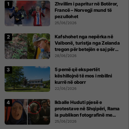
Zhvillim i papritur në Botëror,
Francë – Norvegji mund të
pezullohet
25/06/2026
Kafshohet nga nepërka në
Valbonë, turistja nga Zelanda
tregon për betejën e saj për
mbijetesë
28/06/2026
5 pemë që ekspertët
këshillojnë të mos i mbillni
kurrë në oborr
22/06/2026
Ikballe Huduti pjesë e
protestave në Shqipëri, Rama
ia publikon fotografinë me
Ahmadinejadin e Iranit
25/06/2026