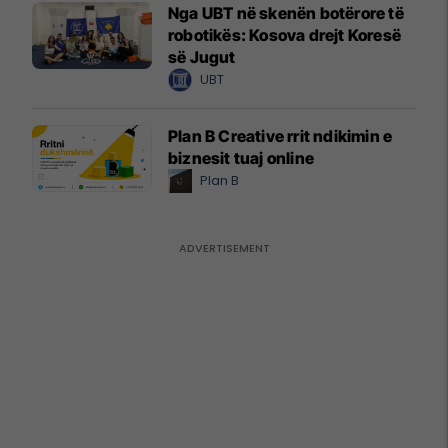
Nga UBT në skenën botërore të
robotikës: Kosova drejt Koresë
së Jugut
UBT
Plan B Creative rrit ndikimin e
biznesit tuaj online
Plan B