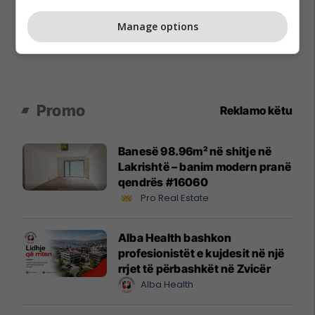
Manage options
Promo
Reklamo këtu
Banesë 98.96m² në shitje në
Lakrishtë – banim modern pranë
qendrës #16060
Pro Real Estate
Alba Health bashkon
profesionistët e kujdesit në një
rrjet të përbashkët në Zvicër
Alba Health