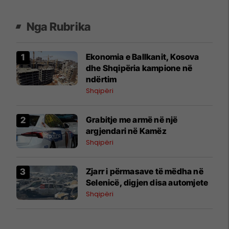
Nga Rubrika
Ekonomia e Ballkanit, Kosova
dhe Shqipëria kampione në
ndërtim
Shqipëri
Grabitje me armë në një
argjendari në Kamëz
Shqipëri
Zjarr i përmasave të mëdha në
Selenicë, digjen disa automjete
Shqipëri