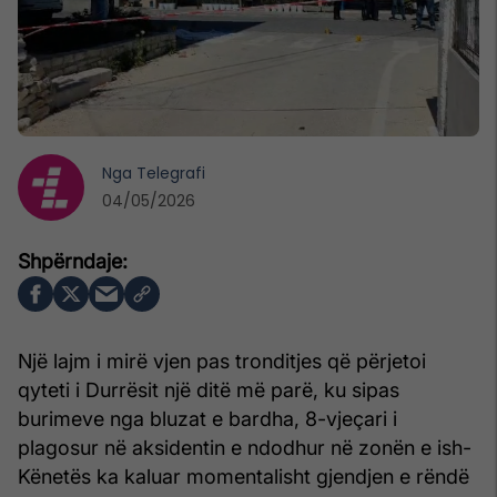
Nga
Telegrafi
04/05/2026
Një lajm i mirë vjen pas tronditjes që përjetoi
qyteti i Durrësit një ditë më parë, ku sipas
burimeve nga bluzat e bardha, 8-vjeçari i
plagosur në aksidentin e ndodhur në zonën e ish-
Kënetës ka kaluar momentalisht gjendjen e rëndë