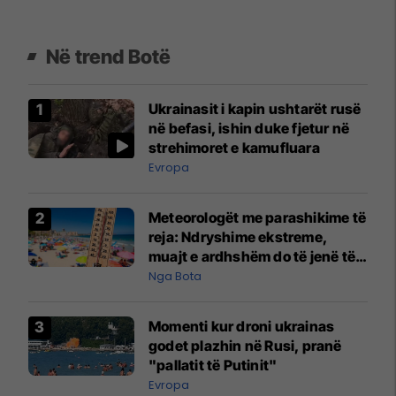
Në trend Botë
Ukrainasit i kapin ushtarët rusë
në befasi, ishin duke fjetur në
strehimoret e kamufluara
Evropa
Meteorologët me parashikime të
reja: Ndryshime ekstreme,
muajt e ardhshëm do të jenë të
pazakontë
Nga Bota
Momenti kur droni ukrainas
godet plazhin në Rusi, pranë
"pallatit të Putinit"
Evropa