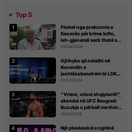
Top 5
Ftohet nga prokuroria e
Kosovës për krime lufte,
ish-gjenerali serb thotë se
dikush e tradhtoi në
02/08/2026
Beograd
Gjithçka që ndodhi në
Kuvendin e
jashtëzakonshëm të LDK-
së
30/07/2026
“Vrisni, vrisni shqiptarët”,
skandal në UFC Beograd:
Buzukja u përball me thirrje
anti-shqiptare nga
01/08/2026
tribunat
Një pleskavicë e ngrënë