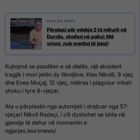
Përplasi për vdekje 2 të miturit në
Durrës, shoferi në polici: Më
vrisni, nuk meritoj të jetoj!
Kujtojmë se pasditen e së dielës, një aksident
tragjik i mori jetën dy fëmijëve, Kles Nikolli, 9 vjeç
dhe Enea Muçaj, 12 vjeç, ndërsa i plagosur mbeti
shoku i tyre 8-vjeçar.
Ata u përplasën nga automjeti i drejtuar nga 57-
vjeçari Nikoll Radaçi, i cili dyshohet se ishte në
gjendje të dehur në momentin e
ngjarjes./euronews/