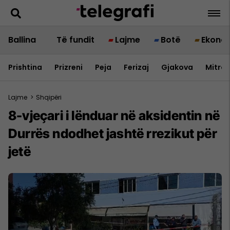
Ballina
Të fundit
Lajme
Botë
Ekono
Prishtina
Prizreni
Peja
Ferizaj
Gjakova
Mitrov
Lajme
>
Shqipëri
8-vjeçari i lënduar në aksidentin në
Durrës ndodhet jashtë rrezikut për
jetë