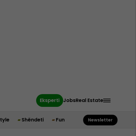
Eksperti
Jobs
Real Estate
style
Shëndeti
Fun
Newsletter