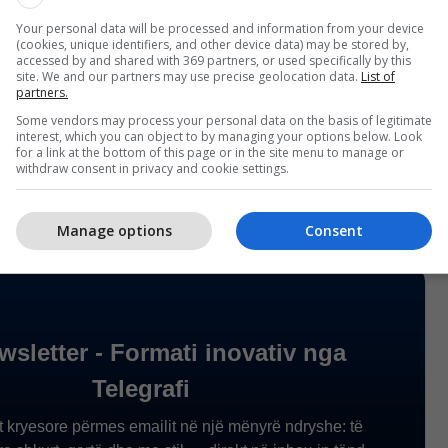
dhe Hezbollahu vazhdojnë të sulmojnë njëri-tjetrin,
Your personal data will be processed and information from your device
ë akuzon tjetrën për shkeljen e armëpushimit.
(cookies, unique identifiers, and other device data) may be stored by,
accessed by and shared with 369 partners, or used specifically by this
site. We and our partners may use precise geolocation data.
List of
a më vdekjeprurëse për vdekjet e civilëve në Liban
partners.
armëpushimit, sipas Ministrisë së Shëndetësisë
Some vendors may process your personal data on the basis of legitimate
aportoi 14 civilë të vrarë në të gjithë vendin.
interest, which you can object to by managing your options below. Look
for a link at the bottom of this page or in the site menu to manage or
withdraw consent in privacy and cookie settings.
Manage options
Consent