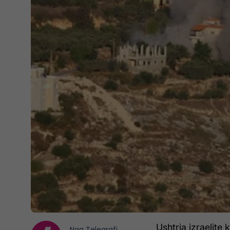
Ushtria izraelite
Nga
Telegrafi