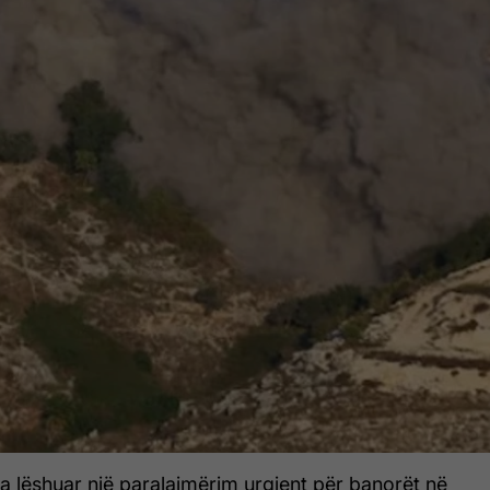
 ka lëshuar një paralajmërim urgjent për banorët në