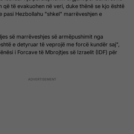
h që të evakuohen në veri, duke thënë se kjo është
re pasi Hezbollahu "shkel" marrëveshjen e
eljes së marrëveshjes së armëpushimit nga
shtë e detyruar të veprojë me forcë kundër saj",
nësi i Forcave të Mbrojtjes së Izraelit (IDF) për