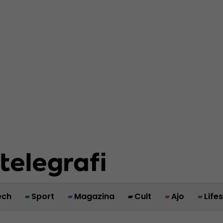
ech
Sport
Magazina
Cult
Ajo
Life