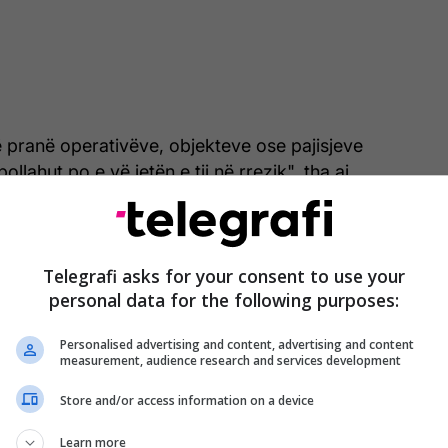
 pranë operativëve, objekteve ose pajisjeve
llahut po e vë jetën e tij në rrezik", tha ai,
afi.
Telegrafi asks for your consent to use your
'Shenja premtuese' se Hamasi do të
personal data for the following purposes:
çmilitarizohet - thotë Sekretari i shtetit i
SHBA-së
Personalised advertising and content, advertising and content
measurement, audience research and services development
Store and/or access information on a device
rmëpushimi të shpallur midis Izraelit dhe Libanit,
Learn more