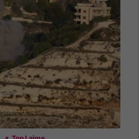
Top Lajme