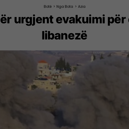
Botë
>
Nga Bota
>
Azia
hër urgjent evakuimi për
libanezë