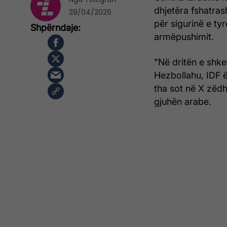
dhjetëra fshatras
28/04/2026
për sigurinë e ty
armëpushimit.
"Në dritën e shk
Hezbollahu, IDF ë
tha sot në X zëdhë
gjuhën arabe.