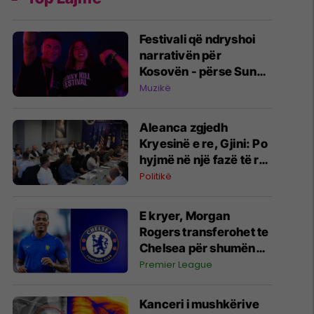
Festivali që ndryshoi
narrativën për
Kosovën - përse Sunny
Hill tërheq vëmendjen
Muzikë
e mediave globale?
Aleanca zgjedh
Kryesinë e re, Gjini: Po
hyjmë në një fazë të re
organizimi
Politikë
E kryer, Morgan
Rogers transferohet te
Chelsea për shumën
rekord
Premier League
Kanceri i mushkërive