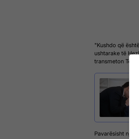
"Kushdo që është
ushtarake të Hezbo
transmeton Telegr
Pavarësisht një a