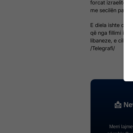
forcat izraelite 
me secilën palë q
E diela ishte dit
që nga fillimi i 
libaneze, e cila r
/Telegrafi/