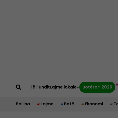
Të Fundit
Lajme lokale
Botërori 2026
Ballina
Lajme
Botë
Ekonomi
T